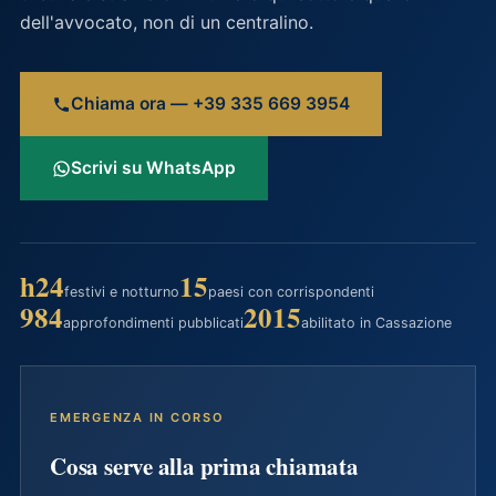
dell'avvocato, non di un centralino.
Chiama ora — +39 335 669 3954
Scrivi su WhatsApp
h24
15
festivi e notturno
paesi con corrispondenti
984
2015
approfondimenti pubblicati
abilitato in Cassazione
EMERGENZA IN CORSO
Cosa serve alla prima chiamata