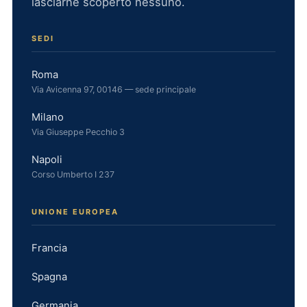
lasciarne scoperto nessuno.
SEDI
Roma
Via Avicenna 97, 00146 — sede principale
Milano
Via Giuseppe Pecchio 3
Napoli
Corso Umberto I 237
UNIONE EUROPEA
Francia
Spagna
Germania