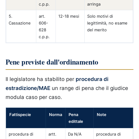
c.p.p.
arringa
5.
art.
12-18 mesi
Solo motivi di
Cassazione
606-
legittimità, no esame
628
del merito
c.p.p.
Pene previste dall'ordinamento
Il legislatore ha stabilito per
procedura di
estradizione/MAE
un range di pena che il giudice
modula caso per caso.
Fattispecie
Norma
Pena
Note
edittale
procedura di
artt.
Da N/A
procedura di