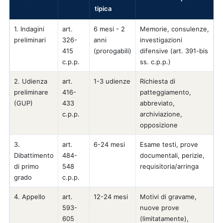
tipica
1. Indagini
art.
6 mesi - 2
Memorie, consulenze,
preliminari
326-
anni
investigazioni
415
(prorogabili)
difensive (art. 391-bis
c.p.p.
ss. c.p.p.)
2. Udienza
art.
1-3 udienze
Richiesta di
preliminare
416-
patteggiamento,
(GUP)
433
abbreviato,
c.p.p.
archiviazione,
opposizione
3.
art.
6-24 mesi
Esame testi, prove
Dibattimento
484-
documentali, perizie,
di primo
548
requisitoria/arringa
grado
c.p.p.
4. Appello
art.
12-24 mesi
Motivi di gravame,
593-
nuove prove
605
(limitatamente),