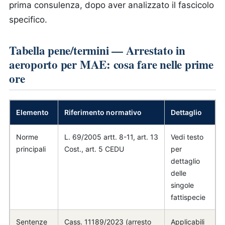
prima consulenza, dopo aver analizzato il fascicolo
specifico.
Tabella pene/termini — Arrestato in
aeroporto per MAE: cosa fare nelle prime
ore
Elemento
Riferimento normativo
Dettaglio
Norme
L. 69/2005 artt. 8-11, art. 13
Vedi testo
principali
Cost., art. 5 CEDU
per
dettaglio
delle
singole
fattispecie
Sentenze
Cass. 11189/2023 (arresto
Applicabili