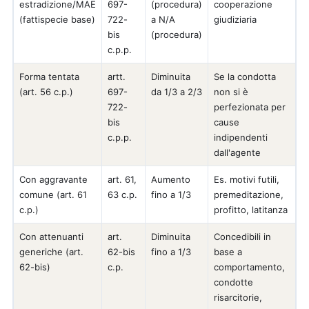
estradizione/MAE
697-
(procedura)
cooperazione
(fattispecie base)
722-
a N/A
giudiziaria
bis
(procedura)
c.p.p.
Forma tentata
artt.
Diminuita
Se la condotta
(art. 56 c.p.)
697-
da 1/3 a 2/3
non si è
722-
perfezionata per
bis
cause
c.p.p.
indipendenti
dall'agente
Con aggravante
art. 61,
Aumento
Es. motivi futili,
comune (art. 61
63 c.p.
fino a 1/3
premeditazione,
c.p.)
profitto, latitanza
Con attenuanti
art.
Diminuita
Concedibili in
generiche (art.
62-bis
fino a 1/3
base a
62-bis)
c.p.
comportamento,
condotte
risarcitorie,