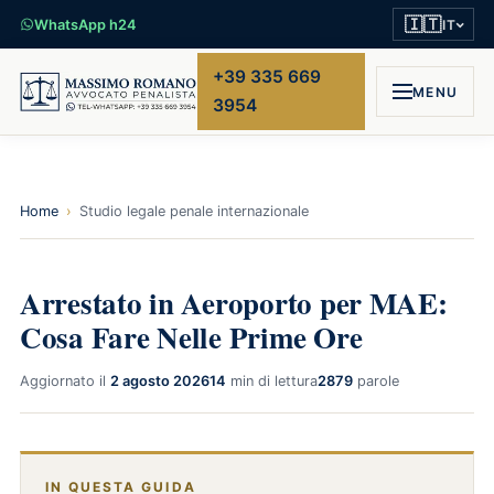
🇮🇹
WhatsApp h24
IT
+39 335 669
MENU
3954
Home
›
Studio legale penale internazionale
Arrestato in Aeroporto per MAE:
Cosa Fare Nelle Prime Ore
Aggiornato il
2 agosto 2026
14
min di lettura
2879
parole
IN QUESTA GUIDA