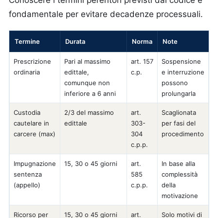
Conoscere i termini perentori previsti dal codice è
fondamentale per evitare decadenze processuali.
Termine
Durata
Norma
Note
Prescrizione
Pari al massimo
art. 157
Sospensione
ordinaria
edittale,
c.p.
e interruzione
comunque non
possono
inferiore a 6 anni
prolungarla
Custodia
2/3 del massimo
art.
Scaglionata
cautelare in
edittale
303-
per fasi del
carcere (max)
304
procedimento
c.p.p.
Impugnazione
15, 30 o 45 giorni
art.
In base alla
sentenza
585
complessità
(appello)
c.p.p.
della
motivazione
Ricorso per
15, 30 o 45 giorni
art.
Solo motivi di