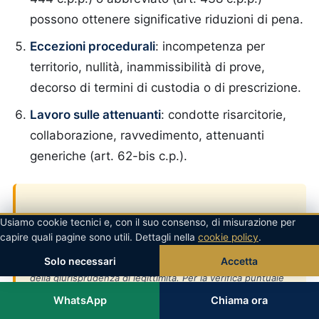
possono ottenere significative riduzioni di pena.
Eccezioni procedurali
: incompetenza per
territorio, nullità, inammissibilità di prove,
decorso di termini di custodia o di prescrizione.
Lavoro sulle attenuanti
: condotte risarcitorie,
collaborazione, ravvedimento, attenuanti
generiche (art. 62-bis c.p.).
Usiamo cookie tecnici e, con il suo consenso, di misurazione per
Principi consolidati di legittimità
capire quali pagine sono utili. Dettagli nella
cookie policy
.
Solo necessari
Accetta
I riferimenti seguenti richiamano orientamenti generali
della giurisprudenza di legittimità. Per la verifica puntuale
dei singoli precedenti su un caso specifico, è sempre
WhatsApp
Chiama ora
opportuno consultare un Avvocato penalista a Roma