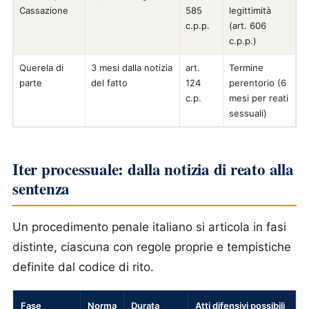
Cassazione
585
legittimità
c.p.p.
(art. 606
c.p.p.)
Querela di
3 mesi dalla notizia
art.
Termine
parte
del fatto
124
perentorio (6
c.p.
mesi per reati
sessuali)
Iter processuale: dalla notizia di reato alla
sentenza
Un procedimento penale italiano si articola in fasi
distinte, ciascuna con regole proprie e tempistiche
definite dal codice di rito.
Fase
Norma
Durata
Atti difensivi possibili