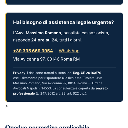
Hai bisogno di assistenza legale urgente?
L'
Avv. Massimo Romano
, penalista cassazionista,
risponde
24 ore su 24
, tutti i giorni.
+39 335 669 3954
|
WhatsApp
Via Avicenna 97, 00146 Roma RM
Privacy
: i dati sono trattati ai sensi del
Reg. UE 2016/679
esclusivamente per rispondere alla richiesta. Titolare: Avv.
Massimo Romano, Via Avicenna 97, 00146 Roma — Ordine
Avvocati Napoli n. 14553. La consulenza è coperta da
segreto
professionale
(L. 247/2012 art. 28; art. 622 c.p.).
>
Quadro normativo applicabile