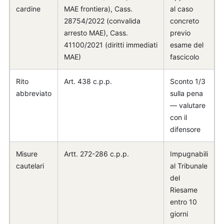
cardine
MAE frontiera), Cass.
al caso
28754/2022 (convalida
concreto
arresto MAE), Cass.
previo
41100/2021 (diritti immediati
esame del
MAE)
fascicolo
Rito
Art. 438 c.p.p.
Sconto 1/3
abbreviato
sulla pena
— valutare
con il
difensore
Misure
Artt. 272-286 c.p.p.
Impugnabili
cautelari
al Tribunale
del
Riesame
entro 10
giorni