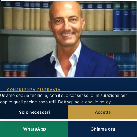
CONSULENZA RISERVATA
Usiamo cookie tecnici e, con il suo consenso, di misurazione per
Avv. Massimo Romano
capire quali pagine sono utili. Dettagli nella
cookie policy
.
Penalista cassazionista · Ordine degli Avvocati di Napoli n. 14553
Solo necessari
Accetta
Mi racconti la situazione: le dico in modo chiaro cosa si può
WhatsApp
Chiama ora
fare e quali sono i passaggi immediati.