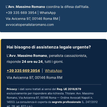
L'
Avv. Massimo Romano
coordina la difesa dall'Italia.
+39 335 669 3954 | WhatsApp
Via Avicenna 97, 00146 Roma RM |
avvocatopenalistaromano.com
Hai bisogno di assistenza legale urgente?
L'
Avv. Massimo Romano
, penalista cassazionista,
risponde
24 ore su 24
, tutti i giorni.
+39 335 669 3954
|
WhatsApp
Via Avicenna 97, 00146 Roma RM
Privacy
: i dati sono trattati ai sensi del
Reg. UE 2016/679
esclusivamente per rispondere alla richiesta. Titolare: Avv. Massimo
Romano, Via Avicenna 97, 00146 Roma — Ordine Avvocati Napoli n.
14553. La consulenza è coperta da
segreto professionale
(L. 247/2012
art. 28; art. 622 c.p.).