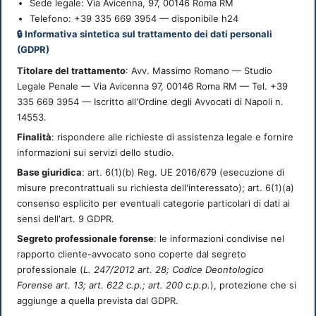
Sede legale:
Via Avicenna, 97
,
00146
Roma
RM
Telefono: +39 335 669 3954 — disponibile h24
🔒 Informativa sintetica sul trattamento dei dati personali
(GDPR)
Titolare del trattamento
: Avv. Massimo Romano — Studio
Legale Penale — Via Avicenna 97, 00146 Roma RM — Tel. +39
335 669 3954 — Iscritto all'Ordine degli Avvocati di Napoli n.
14553.
Finalità
: rispondere alle richieste di assistenza legale e fornire
informazioni sui servizi dello studio.
Base giuridica
: art. 6(1)(b) Reg. UE 2016/679 (esecuzione di
misure precontrattuali su richiesta dell'interessato); art. 6(1)(a)
consenso esplicito per eventuali categorie particolari di dati ai
sensi dell'art. 9 GDPR.
Segreto professionale forense
: le informazioni condivise nel
rapporto cliente-avvocato sono coperte dal segreto
professionale (
L. 247/2012 art. 28; Codice Deontologico
Forense art. 13; art. 622 c.p.; art. 200 c.p.p.
), protezione che si
aggiunge a quella prevista dal GDPR.