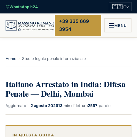
🇮🇹
WhatsApp h24
IT
+39 335 669
MENU
3954
Home
›
Studio legale penale internazionale
Italiano Arrestato in India: Difesa
Penale — Delhi, Mumbai
Aggiornato il
2 agosto 2026
13
min di lettura
2557
parole
IN QUESTA GUIDA