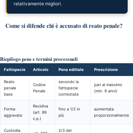
relativamente migliori.
Come si difende chi è accusato di reato penale?
Riepilogo pene e termini processuali
Fattispecie
Articolo
Pena edittale
Prescrizione
Reato
secondo la
Codice
pari al massimo
penale
fattispecie
Penale
(min. 6 anni)
base
contestata
Recidiva
Forma
fino a 1/2 in
aumentata
(art. 99
aggravata
più
proporzionalmente
c.p.)
Custodia
2/3 del