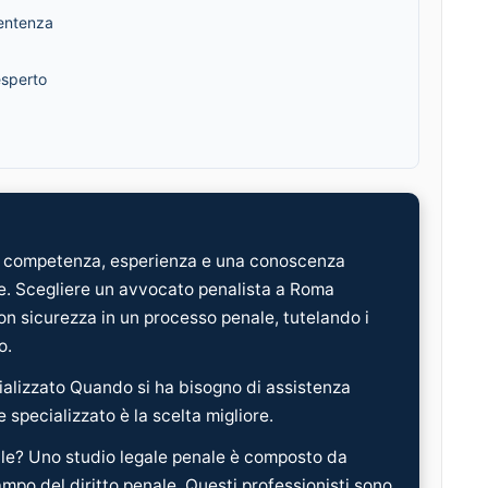
sentenza
esperto
de competenza, esperienza e una conoscenza
re. Scegliere un avvocato penalista a Roma
con sicurezza in un processo penale, tutelando i
o.
alizzato Quando si ha bisogno di assistenza
 specializzato è la scelta migliore.
le? Uno studio legale penale è composto da
mpo del diritto penale. Questi professionisti sono