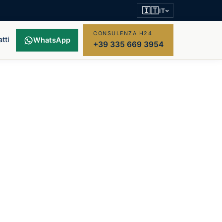
🇮🇹
IT
CONSULENZA H24
tti
WhatsApp
+39 335 669 3954