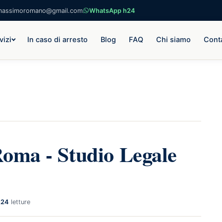
massimoromano@gmail.com
WhatsApp h24
vizi
In caso di arresto
Blog
FAQ
Chi siamo
Conta
Roma - Studio Legale
224
letture