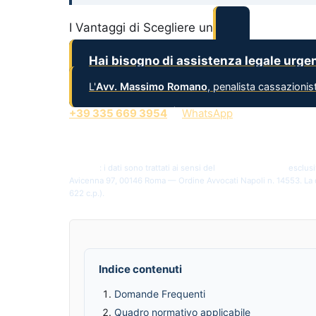
I Vantaggi di Scegliere un
Hai bisogno di assistenza legale urge
L'
Avv. Massimo Romano
, penalista cassazioni
+39 335 669 3954
|
WhatsApp
Via Avicenna 97, 00146 Roma RM
Privacy
: i dati sono trattati ai sensi del
Reg. UE 2016/679
esclusi
Avicenna 97, 00146 Roma — Ordine Avvocati Napoli n. 14553. La
622 c.p.).
Indice contenuti
Domande Frequenti
Quadro normativo applicabile