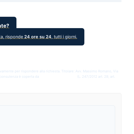
nte?
sta, risponde
24 ore su 24
, tutti i giorni.
vamente per rispondere alla richiesta. Titolare: Avv. Massimo Romano, Via
 consulenza è coperta da
segreto professionale
(L. 247/2012 art. 28; art.