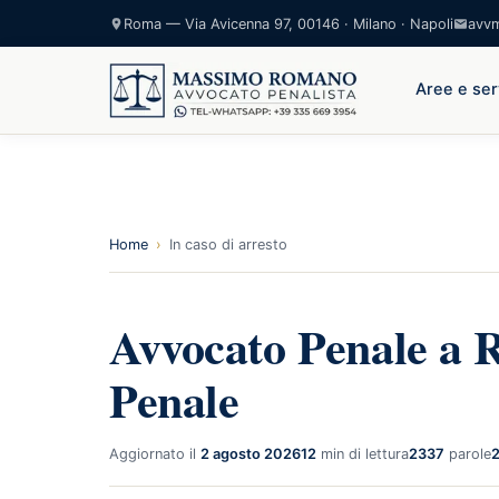
Roma — Via Avicenna 97, 00146 · Milano · Napoli
avv
Aree e ser
Home
›
In caso di arresto
Avvocato Penale a 
Penale
Aggiornato il
2 agosto 2026
12
min di lettura
2337
parole