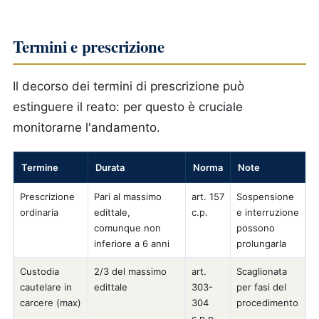
Termini e prescrizione
Il decorso dei termini di prescrizione può
estinguere il reato: per questo è cruciale
monitorarne l'andamento.
Termine
Durata
Norma
Note
Prescrizione
Pari al massimo
art. 157
Sospensione
ordinaria
edittale,
c.p.
e interruzione
comunque non
possono
inferiore a 6 anni
prolungarla
Custodia
2/3 del massimo
art.
Scaglionata
cautelare in
edittale
303-
per fasi del
carcere (max)
304
procedimento
c.p.p.