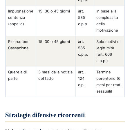
Impugnazione
15, 30 o 45 giorni
art.
In base alla
sentenza
585
complessità
(appello)
c.p.p.
della
motivazione
Ricorso per
15, 30 o 45 giorni
art.
Solo motivi di
Cassazione
585
legittimità
c.p.p.
(art. 606
c.p.p.)
Querela di
3 mesi dalla notizia
art.
Termine
parte
del fatto
124
perentorio (6
c.p.
mesi per reati
sessuali)
Strategie difensive ricorrenti