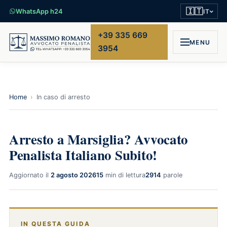
🇮🇹
WhatsApp h24
IT
+39 335 669
MENU
3954
Home
›
In caso di arresto
Arresto a Marsiglia? Avvocato
Penalista Italiano Subito!
Aggiornato il
2 agosto 2026
15
min di lettura
2914
parole
IN QUESTA GUIDA