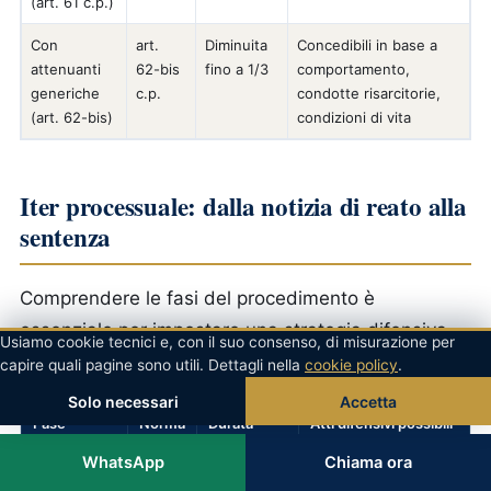
(art. 61 c.p.)
Con
art.
Diminuita
Concedibili in base a
attenuanti
62-bis
fino a 1/3
comportamento,
generiche
c.p.
condotte risarcitorie,
(art. 62-bis)
condizioni di vita
Iter processuale: dalla notizia di reato alla
sentenza
Comprendere le fasi del procedimento è
essenziale per impostare una strategia difensiva
Usiamo cookie tecnici e, con il suo consenso, di misurazione per
efficace fin dal primo momento.
capire quali pagine sono utili. Dettagli nella
cookie policy
.
Solo necessari
Accetta
Fase
Norma
Durata
Atti difensivi possibili
tipica
WhatsApp
Chiama ora