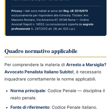
Privacy
: i dati sono trattati ai sensi del
Reg. UE 2016/679
esclusivamente per rispondere alla richiesta. Titolare: Avv.
Massimo Romano, Via Avicenna 97, 00146 Roma — Ordine
Avvocati Napoli n. 14553. La consulenza è coperta da
segreto
professionale
(L. 247/2012 art. 28; art. 622 c.p.).
Quadro normativo applicabile
Per comprendere la materia di
Arresto a Marsiglia?
Avvocato Penalista Italiano Subito!
, è necessario
inquadrare correttamente le norme applicabili.
Norma principale
: Codice Penale — disciplina il
reato penale.
Fonte di riferimento
: Codice Penale italiano.