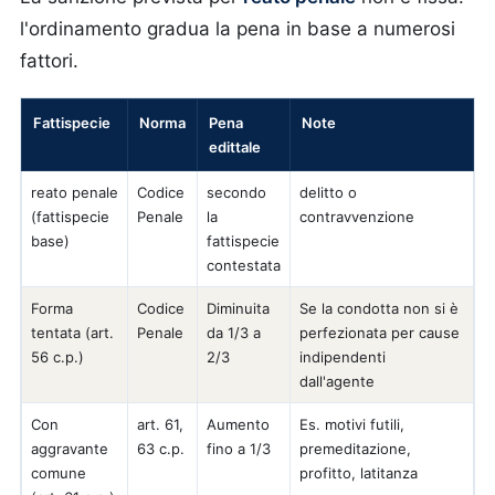
l'ordinamento gradua la pena in base a numerosi
fattori.
Fattispecie
Norma
Pena
Note
edittale
reato penale
Codice
secondo
delitto o
(fattispecie
Penale
la
contravvenzione
base)
fattispecie
contestata
Forma
Codice
Diminuita
Se la condotta non si è
tentata (art.
Penale
da 1/3 a
perfezionata per cause
56 c.p.)
2/3
indipendenti
dall'agente
Con
art. 61,
Aumento
Es. motivi futili,
aggravante
63 c.p.
fino a 1/3
premeditazione,
comune
profitto, latitanza