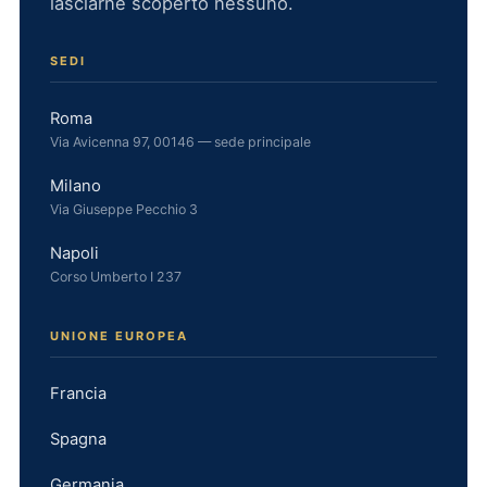
lasciarne scoperto nessuno.
SEDI
Roma
Via Avicenna 97, 00146 — sede principale
Milano
Via Giuseppe Pecchio 3
Napoli
Corso Umberto I 237
UNIONE EUROPEA
Francia
Spagna
Germania