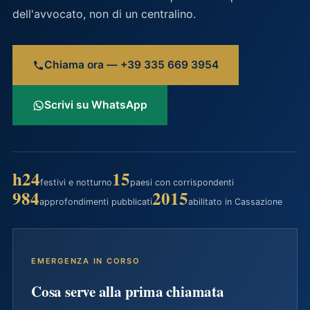
dell'avvocato, non di un centralino.
Chiama ora — +39 335 669 3954
Scrivi su WhatsApp
h24
15
festivi e notturno
paesi con corrispondenti
984
2015
approfondimenti pubblicati
abilitato in Cassazione
EMERGENZA IN CORSO
Cosa serve alla prima chiamata