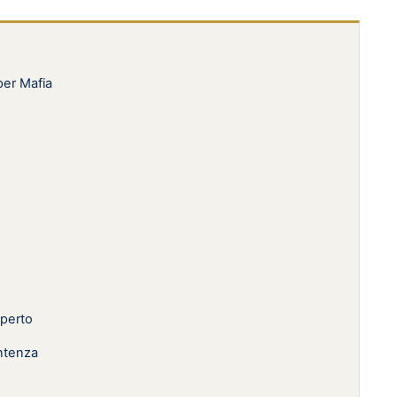
per Mafia
sperto
entenza