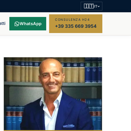
🇮🇹
IT
CONSULENZA H24
tti
WhatsApp
+39 335 669 3954