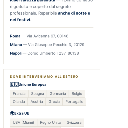
è gratuito e coperto dal segreto
professionale. Reperibile
anche di notte e
nei festivi
.
Roma
— Via Avicenna 97, 00146
Milano
— Via Giuseppe Pecchio 3, 20129
Napoli
— Corso Umberto I 237, 80138
DOVE INTERVENIAMO ALL'ESTERO
🇪🇺
Unione Europea
Francia
Spagna
Germania
Belgio
Olanda
Austria
Grecia
Portogallo
🌍
Extra UE
USA (Miami)
Regno Unito
Svizzera