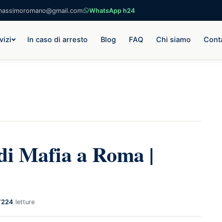
massimoromano@gmail.com
WhatsApp h24
vizi
In caso di arresto
Blog
FAQ
Chi siamo
Conta
di Mafia a Roma |
7224
letture