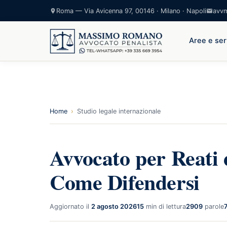
Roma — Via Avicenna 97, 00146 · Milano · Napoli
avv
Aree e ser
Home
›
Studio legale internazionale
Avvocato per Reati 
Come Difendersi
Aggiornato il
2 agosto 2026
15
min di lettura
2909
parole