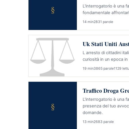
§
L'interrogatorio è una 
fondamentale affrontarl
14 min
2831 parole
Uk Stati Uniti Aust
L arresto di cittadini i
curiosità in un epoca in
19 min
3865 parole
1129 lett
Traffico Droga Gre
L'interrogatorio è una 
§
presenza del tuo avvoca
domande.
13 min
2683 parole