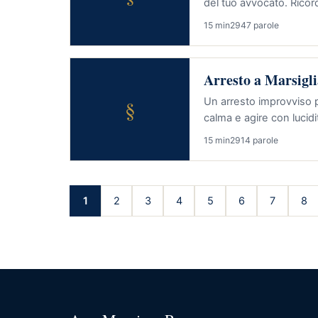
del tuo avvocato. Ricorda
15 min
2947 parole
Arresto a Marsigli
§
Un arresto improvviso
calma e agire con lucid
15 min
2914 parole
1
2
3
4
5
6
7
8