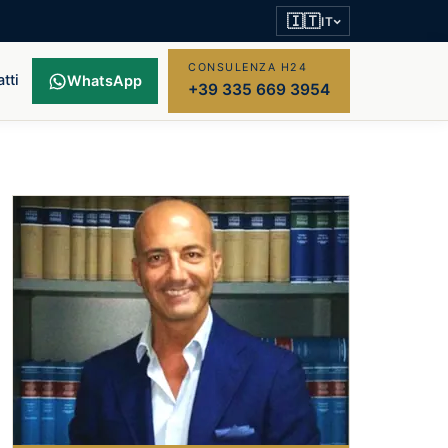
🇮🇹
IT
CONSULENZA H24
tti
WhatsApp
+39 335 669 3954