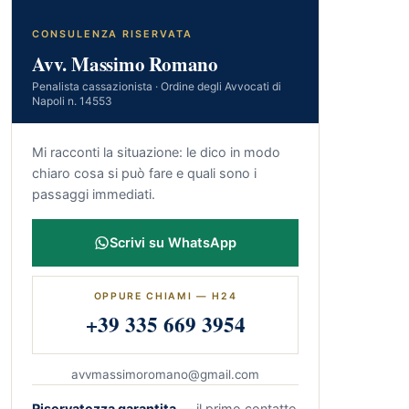
CONSULENZA RISERVATA
Avv. Massimo Romano
Penalista cassazionista · Ordine degli Avvocati di
Napoli n. 14553
Mi racconti la situazione: le dico in modo
chiaro cosa si può fare e quali sono i
passaggi immediati.
Scrivi su WhatsApp
OPPURE CHIAMI — H24
+39 335 669 3954
avvmassimoromano@gmail.com
Riservatezza garantita
— il primo contatto