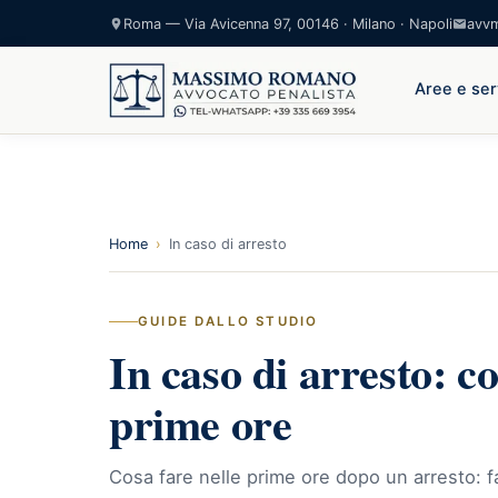
Roma — Via Avicenna 97, 00146 · Milano · Napoli
avv
Aree e ser
Home
›
In caso di arresto
GUIDE DALLO STUDIO
In caso di arresto: co
prime ore
Cosa fare nelle prime ore dopo un arresto: f