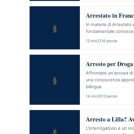
Arrestato in Fran
§
In materia di Arrestato
fondamentale conoscere i
12 min
2316 parole
Arresto per Droga
Affrontare un'accusa di
§
una conoscenza approfo
bilingue
14 min
2812 parole
Arresto a Lilla? A
§
L'interrogatorio è un m