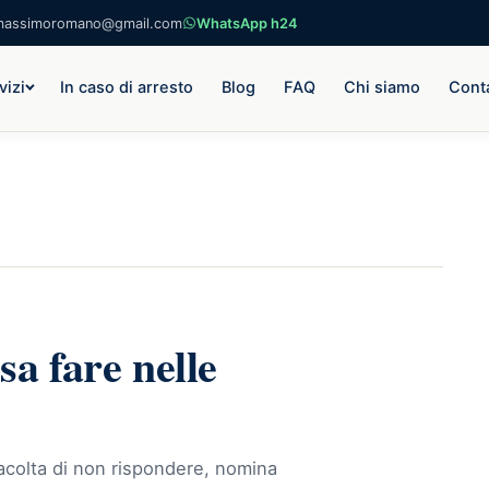
massimoromano@gmail.com
WhatsApp h24
vizi
In caso di arresto
Blog
FAQ
Chi siamo
Conta
sa fare nelle
acolta di non rispondere, nomina