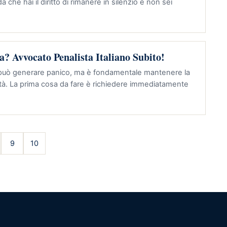
 che hai il diritto di rimanere in silenzio e non sei
a? Avvocato Penalista Italiano Subito!
 può generare panico, ma è fondamentale mantenere la
ità. La prima cosa da fare è richiedere immediatamente
9
10