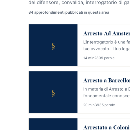
del difensore, convalida, interrogatorio di g
84 approfondimenti pubblicati in questa area
Arresto Ad Amster
§
L'interrogatorio è una f
tuo avvocato. Il tuo le
14 min
2809 parole
Arresto a Barcello
§
In materia di Arresto a 
fondamentale conoscere i
20 min
3935 parole
Arrestato a Coloni