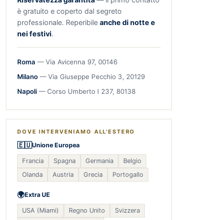
è gratuito e coperto dal segreto
professionale. Reperibile
anche di notte e
nei festivi
.
Roma
— Via Avicenna 97, 00146
Milano
— Via Giuseppe Pecchio 3, 20129
Napoli
— Corso Umberto I 237, 80138
DOVE INTERVENIAMO ALL'ESTERO
🇪🇺
Unione Europea
Francia
Spagna
Germania
Belgio
Olanda
Austria
Grecia
Portogallo
🌍
Extra UE
USA (Miami)
Regno Unito
Svizzera