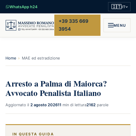
🇮🇹
WhatsApp h24
IT
+39 335 669
MENU
3954
Home
›
MAE ed estradizione
Arresto a Palma di Maiorca?
Avvocato Penalista Italiano
Aggiornato il
2 agosto 2026
11
min di lettura
2162
parole
IN QUESTA GUIDA