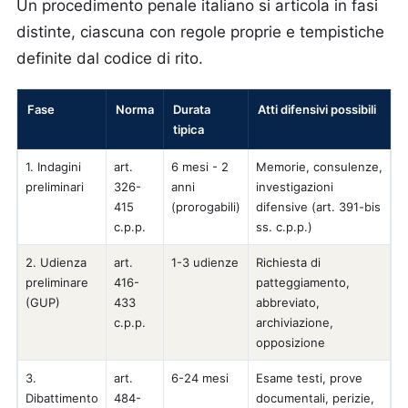
Un procedimento penale italiano si articola in fasi
distinte, ciascuna con regole proprie e tempistiche
definite dal codice di rito.
Fase
Norma
Durata
Atti difensivi possibili
tipica
1. Indagini
art.
6 mesi - 2
Memorie, consulenze,
preliminari
326-
anni
investigazioni
415
(prorogabili)
difensive (art. 391-bis
c.p.p.
ss. c.p.p.)
2. Udienza
art.
1-3 udienze
Richiesta di
preliminare
416-
patteggiamento,
(GUP)
433
abbreviato,
c.p.p.
archiviazione,
opposizione
3.
art.
6-24 mesi
Esame testi, prove
Dibattimento
484-
documentali, perizie,