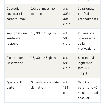
Custodia
2/3 del massimo
art.
Scaglionata
cautelare in
edittale
303-
per fasi del
carcere (max)
304
procedimento
c.p.p.
Impugnazione
15, 30 o 45 giorni
art.
In base alla
sentenza
585
complessità
(appello)
c.p.p.
della
motivazione
Ricorso per
15, 30 o 45 giorni
art.
Solo motivi di
Cassazione
585
legittimità
c.p.p.
(art. 606
c.p.p.)
Querela di
3 mesi dalla notizia
art.
Termine
parte
del fatto
124
perentorio (6
c.p.
mesi per reati
sessuali)