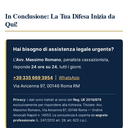
In Conclusione: La Tua Difesa Inizia da
Qui!
Hai bisogno di assistenza legale urgente?
L'
Avv. Massimo Romano
, penalista cassazionista,
risponde
24 ore su 24
, tutti i giorni.
+39 335 669 3954
|
WhatsApp
Via Avicenna 97, 00146 Roma RM
Privacy
: i dati sono trattati ai sensi del
Reg. UE 2016/679
esclusivamente per rispondere alla richiesta. Titolare: Avv.
Massimo Romano, Via Avicenna 97, 00146 Roma — Ordine
Avvocati Napoli n. 14553. La consulenza è coperta da
segreto
professionale
(L. 247/2012 art. 28; art. 622 c.p.).