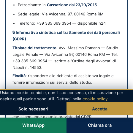
Patrocinante in
Cassazione dal 23/10/2015
Sede legale:
Via Avicenna, 97
,
00146
Roma
RM
Telefono: +39 335 669 3954 — disponibile h24
🔒 Informativa sintetica sul trattamento dei dati personali
(GDPR)
Titolare del trattamento
: Avv. Massimo Romano — Studio
Legale Penale — Via Avicenna 97, 00146 Roma RM — Tel.
+39 335 669 3954 — Iscritto all'Ordine degli Avvocati di
Napoli n. 14553.
Finalità
: rispondere alle richieste di assistenza legale e
fornire informazioni sui servizi dello studio.
Segreto professionale forense
: le informazioni condivise
Usiamo cookie tecnici e, con il suo consenso, di misurazione per
nel rapporto cliente-avvocato sono coperte dal segreto
capire quali pagine sono utili. Dettagli nella
cookie policy
.
professionale (
L. 247/2012 art. 28; Codice Deontologico
Solo necessari
Accetta
Forense art. 13; art. 622 c.p.; art. 200 c.p.p.
), protezione
che si aggiunge a quella prevista dal GDPR.
Diritti dell'interessato
WhatsApp
: ai sensi degli artt. 15-22 GDPR puoi
Chiama ora
richiedere accesso, rettifica, cancellazione, limitazione,