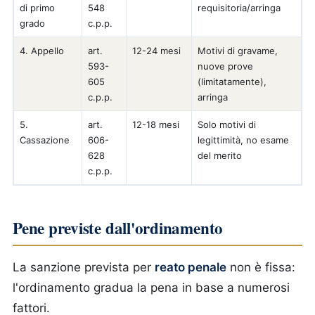
di primo
548
requisitoria/arringa
grado
c.p.p.
4. Appello
art.
12-24 mesi
Motivi di gravame,
593-
nuove prove
605
(limitatamente),
c.p.p.
arringa
5.
art.
12-18 mesi
Solo motivi di
Cassazione
606-
legittimità, no esame
628
del merito
c.p.p.
Pene previste dall'ordinamento
La sanzione prevista per
reato penale
non è fissa:
l'ordinamento gradua la pena in base a numerosi
fattori.