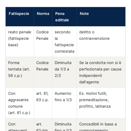
Fattispecie
Norma
Pena
Note
edittale
reato penale
Codice
secondo
delitto o
(fattispecie
Penale
la
contravvenzione
base)
fattispecie
contestata
Forma
Codice
Diminuita
Se la condotta non si è
tentata (art.
Penale
da 1/3 a
perfezionata per cause
56 c.p.)
2/3
indipendenti
dall'agente
Con
art. 61,
Aumento
Es. motivi futili,
aggravante
63 c.p.
fino a 1/3
premeditazione,
comune
profitto, latitanza
(art. 61 c.p.)
Con
art.
Diminuita
Concedibili in base a
attenuanti
62-bis
fino a 1/3
comportamento,