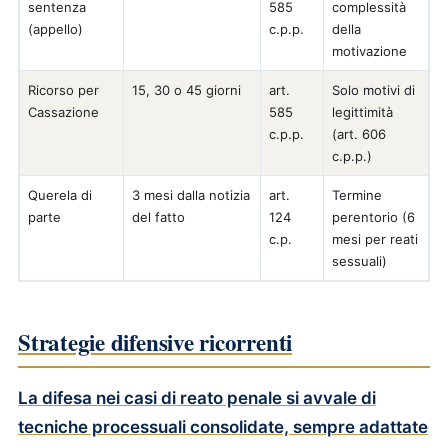
sentenza
585
complessità
(appello)
c.p.p.
della
motivazione
Ricorso per
15, 30 o 45 giorni
art.
Solo motivi di
Cassazione
585
legittimità
c.p.p.
(art. 606
c.p.p.)
Querela di
3 mesi dalla notizia
art.
Termine
parte
del fatto
124
perentorio (6
c.p.
mesi per reati
sessuali)
Strategie difensive ricorrenti
La difesa nei casi di
reato penale
si avvale di
tecniche processuali consolidate, sempre adattate