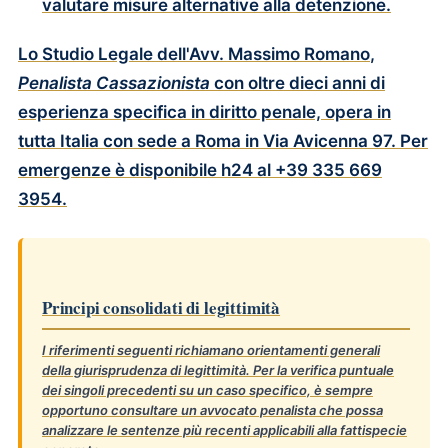
valutare misure alternative alla detenzione.
Lo
Studio Legale dell'Avv. Massimo Romano
,
Penalista Cassazionista
con oltre dieci anni di
esperienza specifica in diritto penale, opera in
tutta Italia con sede a Roma in
Via Avicenna 97
. Per
emergenze è disponibile h24 al
+39 335 669
3954
.
Principi consolidati di legittimità
I riferimenti seguenti richiamano orientamenti generali
della giurisprudenza di legittimità. Per la verifica puntuale
dei singoli precedenti su un caso specifico, è sempre
opportuno consultare un avvocato penalista che possa
analizzare le sentenze più recenti applicabili alla fattispecie