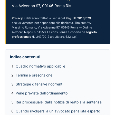
Via Avicenna 97, 00146 Roma RM
Privacy
: i dati sono trattati ai sensi del
Reg. UE 2016/679
esclusivamente per rispondere alla richiesta. Titolare: Avv.
Massimo Romano, Via Avicenna 97, 00146 Roma — Ordine
Avvocati Napoli n. 14553. La consulenza è coperta da
segreto
professionale
(L. 247/2012 art. 28; art. 622 c.p.).
Indice contenuti
Quadro normativo applicabile
Termini e prescrizione
Strategie difensive ricorrenti
Pene previste dall'ordinamento
Iter processuale: dalla notizia di reato alla sentenza
Quando rivolgersi a un avvocato penalista esperto