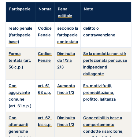
Fattispecie
Norma
Pena
Note
edittale
reato penale
Codice
secondo la
delitto o
(fattispecie
Penale
fattispecie
contravvenzione
base)
contestata
Forma
Codice
Diminuita
Se la condotta non si è
tentata (art.
Penale
da 1/3 a
perfezionata per cause
56 c.p.)
2/3
indipendenti
dall'agente
Con
art. 61,
Aumento
Es. motivi futili,
aggravante
63 c.p.
fino a 1/3
premeditazione,
comune
profitto, latitanza
(art. 61 c.p.)
Con
art. 62-
Diminuita
Concedibili in base a
attenuanti
bis c.p.
fino a 1/3
comportamento,
generiche
condotte risarcitorie,