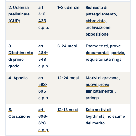
2. Udienza
art.
1-3 udienze
Richiesta di
preliminare
416-
patteggiamento,
(GUP)
433
abbreviato,
c.p.p.
archiviazione,
opposizione
3.
art.
6-24 mesi
Esame testi, prove
Dibattimento
484-
documentali, perizie,
di primo
548
requisitoria/arringa
grado
c.p.p.
4. Appello
art.
12-24 mesi
Motivi di gravame,
593-
nuove prove
605
(limitatamente),
c.p.p.
arringa
5.
art.
12-18 mesi
Solo motivi di
Cassazione
606-
legittimità, no esame
628
del merito
c.p.p.