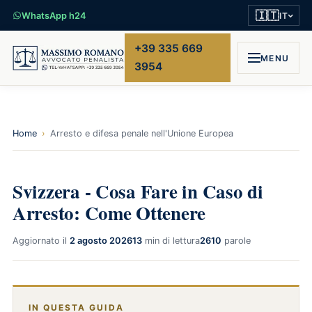
🇮🇹
WhatsApp h24
IT
+39 335 669
MENU
3954
Home
›
Arresto e difesa penale nell'Unione Europea
Svizzera - Cosa Fare in Caso di
Arresto: Come Ottenere
Aggiornato il
2 agosto 2026
13
min di lettura
2610
parole
IN QUESTA GUIDA