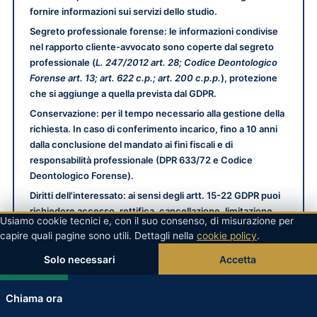
fornire informazioni sui servizi dello studio.
Segreto professionale forense
: le informazioni condivise
nel rapporto cliente-avvocato sono coperte dal segreto
professionale (
L. 247/2012 art. 28; Codice Deontologico
Forense art. 13; art. 622 c.p.; art. 200 c.p.p.
), protezione
che si aggiunge a quella prevista dal GDPR.
Conservazione
: per il tempo necessario alla gestione della
richiesta. In caso di conferimento incarico, fino a 10 anni
dalla conclusione del mandato ai fini fiscali e di
responsabilità professionale (DPR 633/72 e Codice
Deontologico Forense).
Diritti dell'interessato
: ai sensi degli artt. 15-22 GDPR puoi
richiedere accesso, rettifica, cancellazione, limitazione,
Usiamo cookie tecnici e, con il suo consenso, di misurazione per
portabilità e opposizione al trattamento. Per esercitare i
capire quali pagine sono utili. Dettagli nella
cookie policy
.
diritti scrivi a privacy@avvocatopenalistaromano.com.
Solo necessari
Accetta
WhatsApp
Reclamo
: hai diritto di proporre reclamo al Garante per la
Protezione dei Dati Personali (Piazza Venezia 11, 00187
Roma — garante@gpdp.it).
Chiama ora
Per l'informativa completa e la politica sui cookie consulta la Privacy