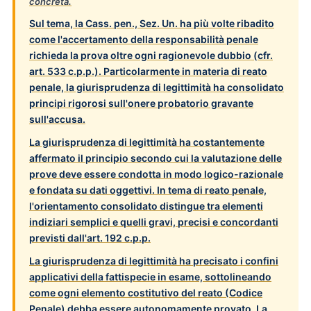
concreta.
Sul tema, la
Cass. pen., Sez. Un.
ha più volte ribadito
come l'accertamento della responsabilità penale
richieda la prova oltre ogni ragionevole dubbio (cfr.
art. 533 c.p.p.). Particolarmente in materia di reato
penale, la giurisprudenza di legittimità ha consolidato
principi rigorosi sull'onere probatorio gravante
sull'accusa.
La giurisprudenza di legittimità ha costantemente
affermato il principio secondo cui la valutazione delle
prove deve essere condotta in modo logico-razionale
e fondata su dati oggettivi. In tema di reato penale,
l'orientamento consolidato distingue tra elementi
indiziari semplici e quelli gravi, precisi e concordanti
previsti dall'art. 192 c.p.p.
La giurisprudenza di legittimità
ha precisato i confini
applicativi della fattispecie in esame, sottolineando
come ogni elemento costitutivo del reato (Codice
Penale) debba essere autonomamente provato. La