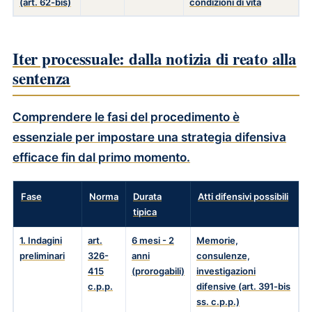
(art. 62-bis)
condizioni di vita
Iter processuale: dalla notizia di reato alla
sentenza
Comprendere le fasi del procedimento è
essenziale per impostare una strategia difensiva
efficace fin dal primo momento.
Fase
Norma
Durata
Atti difensivi possibili
tipica
1. Indagini
art.
6 mesi - 2
Memorie,
preliminari
326-
anni
consulenze,
415
(prorogabili)
investigazioni
c.p.p.
difensive (art. 391-bis
ss. c.p.p.)