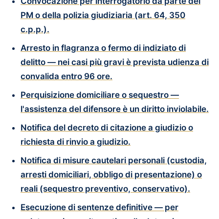
Convocazione per interrogatorio
da parte del
PM o della polizia giudiziaria (art. 64, 350
c.p.p.).
Arresto in flagranza o fermo di indiziato di
delitto
— nei casi più gravi è prevista udienza di
convalida entro 96 ore.
Perquisizione domiciliare o sequestro
—
l'assistenza del difensore è un diritto inviolabile.
Notifica del decreto di citazione a giudizio
o
richiesta di rinvio a giudizio.
Notifica di misure cautelari
personali (custodia,
arresti domiciliari, obbligo di presentazione) o
reali (sequestro preventivo, conservativo).
Esecuzione di sentenze definitive
— per