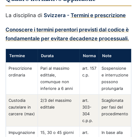
La disciplina di
Svizzera -
Termini e prescrizione
Conoscere i termini perentori previsti dal codice è
fondamentale per evitare decadenze processuali.
Termine
Durata
Norma
Note
Prescrizione
Pari al massimo
art. 157
Sospensione
ordinaria
edittale,
c.p.
e interruzione
comunque non
possono
inferiore a 6 anni
prolungarla
Custodia
2/3 del massimo
art.
Scaglionata
cautelare in
edittale
303-
per fasi del
carcere (max)
304
procedimento
c.p.p.
Impugnazione
15, 30 o 45 giorni
art.
In base alla