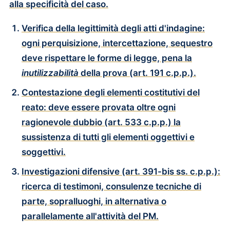
alla specificità del caso.
Verifica della legittimità degli atti d'indagine
:
ogni perquisizione, intercettazione, sequestro
deve rispettare le forme di legge, pena la
inutilizzabilità
della prova (art. 191 c.p.p.).
Contestazione degli elementi costitutivi del
reato
: deve essere provata oltre ogni
ragionevole dubbio (art. 533 c.p.p.) la
sussistenza di tutti gli elementi oggettivi e
soggettivi.
Investigazioni difensive
(art. 391-bis ss. c.p.p.):
ricerca di testimoni, consulenze tecniche di
parte, sopralluoghi, in alternativa o
parallelamente all'attività del PM.