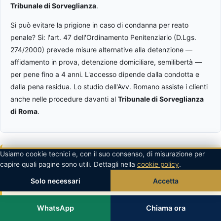
Tribunale di Sorveglianza
.
Si può evitare la prigione in caso di condanna per reato
penale? Sì: l'art. 47 dell'Ordinamento Penitenziario (D.Lgs.
274/2000) prevede misure alternative alla detenzione —
affidamento in prova, detenzione domiciliare, semilibertà —
per pene fino a 4 anni. L'accesso dipende dalla condotta e
dalla pena residua. Lo studio dell'Avv. Romano assiste i clienti
anche nelle procedure davanti al
Tribunale di Sorveglianza
di Roma
.
Usiamo cookie tecnici e, con il suo consenso, di misurazione per
🔗 Approfondimenti correlati
capire quali pagine sono utili. Dettagli nella
cookie policy
.
Giudizio Abbreviato: Come Funziona e Conviene | Avv.
Solo necessari
Accetta
Romano
Come Funziona L’estradizione tra Italia e Svizzera?
WhatsApp
Chiama ora
L'Estradizione: Cos'è e Come Funziona