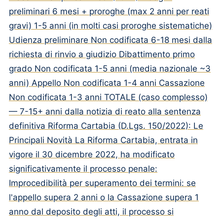
preliminari 6 mesi + proroghe (max 2 anni per reati
gravi) 1-5 anni (in molti casi proroghe sistematiche)
Udienza preliminare Non codificata 6-18 mesi dalla
richiesta di rinvio a giudizio Dibattimento primo
grado Non codificata 1-5 anni (media nazionale ~3
anni) Appello Non codificata 1-4 anni Cassazione
Non codificata 1-3 anni TOTALE (caso complesso)
— 7-15+ anni dalla notizia di reato alla sentenza
definitiva Riforma Cartabia (D.Lgs. 150/2022): Le
Principali Novità La Riforma Cartabia, entrata in
vigore il 30 dicembre 2022, ha modificato
significativamente il processo penale:
Improcedibilità per superamento dei termini: se
l'appello supera 2 anni o la Cassazione supera 1
anno dal deposito degli atti, il processo si