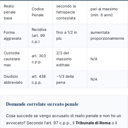
Reato
secondo la
Codice
pari al massimo
penale
fattispecie
Penale
(min. 6 anni)
base
contestata
Recidiva
Forma
fino a 1/2 in
aumentata
(art. 99
aggravata
più
proporzionalmente
c.p.)
Custodia
2/3 del
art. 303
cautelare
massimo
N/A
c.p.p.
max
edittale
Giudizio
art. 438
−1/3 della
N/A
abbreviato
c.p.p.
pena
Domande correlate su reato penale
Cosa succede se vengo accusato di reato penale e non ho un
avvocato? Secondo l'art. 97 c.p.p., il
Tribunale di Roma
o il