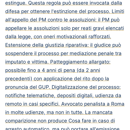
estingue. Questa regola può essere invocata dalla
difesa per ottenere l'estinzione del processo. Limiti
all'appello del PM contro le assoluzioni: il PM può
appellare le assoluzioni solo per reati gravi elencati
dalla legge, con oneri motivazionali rafforzati.
Estensione della giustizia riparativa: il giudice può
sospendere il processo per mediazione penale tra
imputato e vittima. Patteggiamento allargato:
possibile fino a 4 anni di pena (da 2 anni
precedenti) con applicazione del rito dopo la
pronuncia del GUP. Digitalizzazione del processo:
notifiche telematiche, depositi digitali, udienza da
remoto in casi specifici. Avvocato penalista a Roma
in molte udienze, ma non in tutte. La mancata
comparizione non produce Cosa fare in caso di
arresto automatico, ma può portare all'emissione