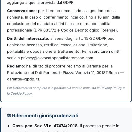
aggiunge a quella prevista dal GDPR.
Conservazione
: per il tempo necessario alla gestione della
richiesta. In caso di conferimento incarico, fino a 10 anni dalla
conclusione del mandato ai fini fiscali e di responsabilità
professionale (DPR 633/72 e Codice Deontologico Forense).
Diritti dell'interessato
: ai sensi degli artt. 15-22 GDPR puoi
richiedere accesso, rettifica, cancellazione, limitazione,
portabilità e opposizione al trattamento. Per esercitare i diritti
scrivi a privacy@avvocatopenalistaromano.com.
Reclamo
: hai diritto di proporre reclamo al Garante per la
Protezione dei Dati Personali (Piazza Venezia 11, 00187 Roma —
garante@gpdp.it).
Per l'informativa completa e la politica sui cookie consulta la Privacy Policy e
la Cookie Policy.
⚖ Riferimenti giurisprudenziali
Cass. pen. Sez. VI n. 47474/2018
: Il processo penale in