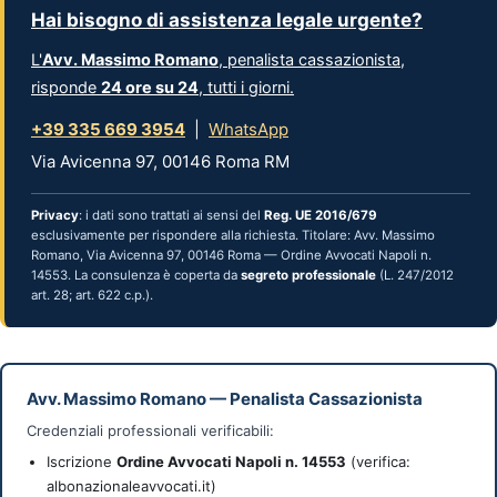
Hai bisogno di assistenza legale urgente?
L'
Avv. Massimo Romano
, penalista cassazionista,
risponde
24 ore su 24
, tutti i giorni.
+39 335 669 3954
|
WhatsApp
Via Avicenna 97, 00146 Roma RM
Privacy
: i dati sono trattati ai sensi del
Reg. UE 2016/679
esclusivamente per rispondere alla richiesta. Titolare: Avv. Massimo
Romano, Via Avicenna 97, 00146 Roma — Ordine Avvocati Napoli n.
14553. La consulenza è coperta da
segreto professionale
(L. 247/2012
art. 28; art. 622 c.p.).
Avv. Massimo Romano
—
Penalista Cassazionista
Credenziali professionali verificabili:
Iscrizione
Ordine Avvocati Napoli n. 14553
(verifica:
albonazionaleavvocati.it)