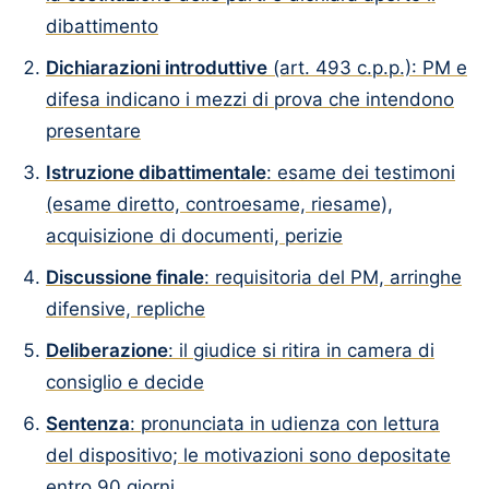
dibattimento
Dichiarazioni introduttive
(art. 493 c.p.p.): PM e
difesa indicano i mezzi di prova che intendono
presentare
Istruzione dibattimentale
: esame dei testimoni
(esame diretto, controesame, riesame),
acquisizione di documenti, perizie
Discussione finale
: requisitoria del PM, arringhe
difensive, repliche
Deliberazione
: il giudice si ritira in camera di
consiglio e decide
Sentenza
: pronunciata in udienza con lettura
del dispositivo; le motivazioni sono depositate
entro 90 giorni