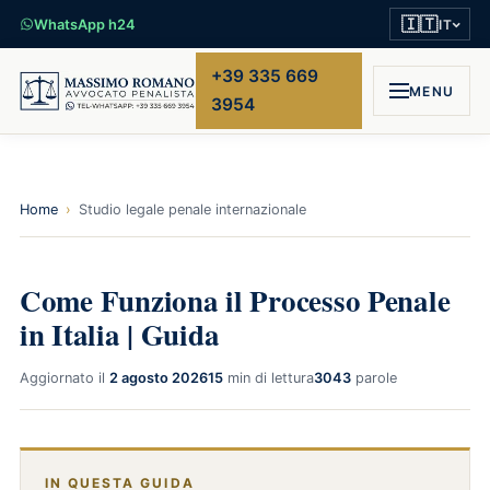
🇮🇹
WhatsApp h24
IT
+39 335 669
MENU
3954
Home
›
Studio legale penale internazionale
Come Funziona il Processo Penale
in Italia | Guida
Aggiornato il
2 agosto 2026
15
min di lettura
3043
parole
IN QUESTA GUIDA