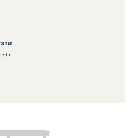
entenza
perto