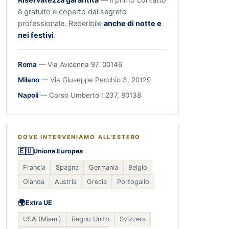
è gratuito e coperto dal segreto
professionale. Reperibile
anche di notte e
nei festivi
.
Roma
— Via Avicenna 97, 00146
Milano
— Via Giuseppe Pecchio 3, 20129
Napoli
— Corso Umberto I 237, 80138
DOVE INTERVENIAMO ALL'ESTERO
🇪🇺
Unione Europea
Francia
Spagna
Germania
Belgio
Olanda
Austria
Grecia
Portogallo
🌍
Extra UE
USA (Miami)
Regno Unito
Svizzera