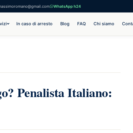
massimoromano@gmail.com
WhatsApp h24
vizi
In caso di arresto
Blog
FAQ
Chi siamo
Conta
? Penalista Italiano: