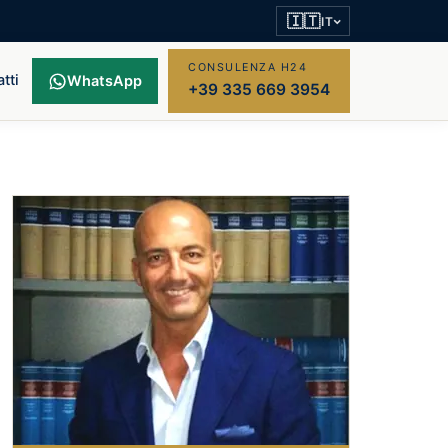
🇮🇹
IT
CONSULENZA H24
tti
WhatsApp
+39 335 669 3954