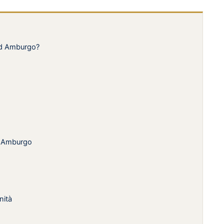
ad Amburgo?
d Amburgo
nità