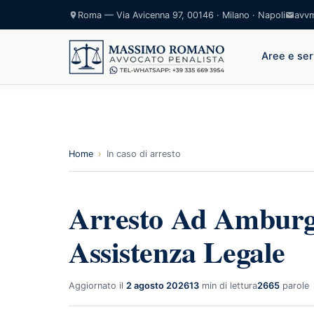
Roma — Via Avicenna 97, 00146 · Milano · Napoli
avv
Aree e ser
Home
›
In caso di arresto
Arresto Ad Amburgo
Assistenza Legale
Aggiornato il
2 agosto 2026
13
min di lettura
2665
parole