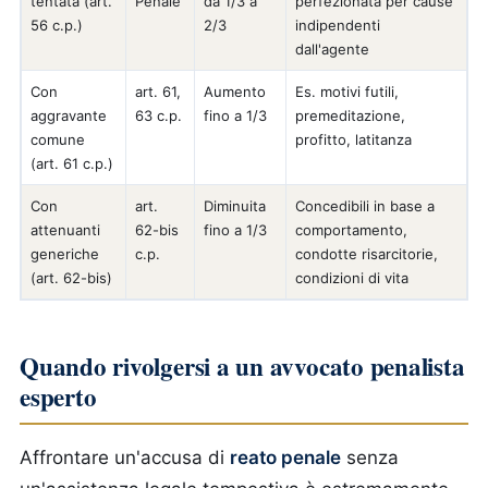
tentata (art.
Penale
da 1/3 a
perfezionata per cause
56 c.p.)
2/3
indipendenti
dall'agente
Con
art. 61,
Aumento
Es. motivi futili,
aggravante
63 c.p.
fino a 1/3
premeditazione,
comune
profitto, latitanza
(art. 61 c.p.)
Con
art.
Diminuita
Concedibili in base a
attenuanti
62-bis
fino a 1/3
comportamento,
generiche
c.p.
condotte risarcitorie,
(art. 62-bis)
condizioni di vita
Quando rivolgersi a un avvocato penalista
esperto
Affrontare un'accusa di
reato penale
senza