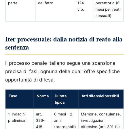
parte
del fatto
124
perentorio (6
c.p.
mesi per reati
sessuali)
Iter processuale: dalla notizia di reato alla
sentenza
Il processo penale italiano segue una scansione
precisa di fasi, ognuna delle quali offre specifiche
opportunità di difesa.
Fase
Norma
Durata
Atti difensivi possibili
tipica
1. Indagini
art.
6 mesi - 2
Memorie, consulenze,
preliminari
326-
anni
investigazioni
415
(prorogabili)
difensive (art. 391-bis