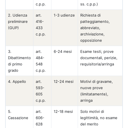
c.p.p.
ss. c.p.p.)
2. Udienza
art.
1-3 udienze
Richiesta di
preliminare
416-
patteggiamento,
(GUP)
433
abbreviato,
c.p.p.
archiviazione,
opposizione
3.
art.
6-24 mesi
Esame testi, prove
Dibattimento
484-
documentali, perizie,
di primo
548
requisitoria/arringa
grado
c.p.p.
4. Appello
art.
12-24 mesi
Motivi di gravame,
593-
nuove prove
605
(limitatamente),
c.p.p.
arringa
5.
art.
12-18 mesi
Solo motivi di
Cassazione
606-
legittimità, no esame
628
del merito