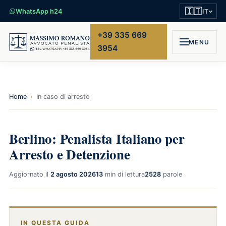
🇮🇹
WhatsApp h24
IT
+39 335 669
MENU
3954
Home
›
In caso di arresto
Berlino: Penalista Italiano per
Arresto e Detenzione
Aggiornato il
2 agosto 2026
13
min di lettura
2528
parole
IN QUESTA GUIDA