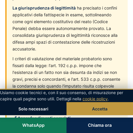
La giurisprudenza di legittimità
ha precisato i confini
applicativi della fattispecie in esame, sottolineando
come ogni elemento costitutivo del reato (Codice
Penale) debba essere autonomamente provato. La
consolidata giurisprudenza di legittimità riconosce alla
difesa ampi spazi di contestazione delle ricostruzioni
accusatorie.
I criteri di valutazione del materiale probatorio sono
fissati dalla legge: l'art. 192 c.p.p. impone che
l'esistenza di un fatto non sia desunta da indizi se non
gravi, precisi e concordanti, e l'art. 533 c.p.p. consente
la condanna solo quando l'imputato risulta colpevole
Usiamo cookie tecnici e, con il suo consenso, di misurazione per
oltre ogni ragionevole dubbio.
capire quali pagine sono utili. Dettagli nella
cookie policy
.
Solo necessari
Accetta
🔗 Approfondimenti correlati
WhatsApp
Chiama ora
Arresto a Berlino? Chiama Avvocato Italiano: Urgenza