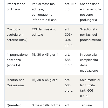
Prescrizione
Pari al massimo
art. 157
Sospensione
ordinaria
edittale,
c.p.
e interruzione
comunque non
possono
inferiore a 6 anni
prolungarla
Custodia
2/3 del massimo
art.
Scaglionata
cautelare in
edittale
303-
per fasi del
carcere (max)
304
procedimento
c.p.p.
Impugnazione
15, 30 o 45 giorni
art.
In base alla
sentenza
585
complessità
(appello)
c.p.p.
della
motivazione
Ricorso per
15, 30 o 45 giorni
art.
Solo motivi di
Cassazione
585
legittimità
c.p.p.
(art. 606
c.p.p.)
Querela di
3 mesi dalla notizia
art.
Termine