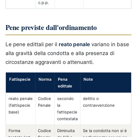
c.p.p.
Pene previste dall'ordinamento
Le pene edittali per il
reato penale
variano in base
alla gravità della condotta e alla presenza di
circostanze aggravanti o attenuanti.
Fattispecie
Norma
Pena
Note
edittale
reato penale
Codice
secondo
delitto o
(fattispecie
Penale
la
contravvenzione
base)
fattispecie
contestata
Forma
Codice
Diminuita
Se la condotta non si è