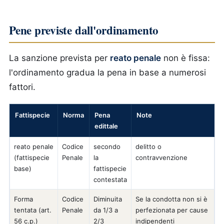
Pene previste dall'ordinamento
La sanzione prevista per
reato penale
non è fissa:
l'ordinamento gradua la pena in base a numerosi
fattori.
Fattispecie
Norma
Pena
Note
edittale
reato penale
Codice
secondo
delitto o
(fattispecie
Penale
la
contravvenzione
base)
fattispecie
contestata
Forma
Codice
Diminuita
Se la condotta non si è
tentata (art.
Penale
da 1/3 a
perfezionata per cause
56 c.p.)
2/3
indipendenti