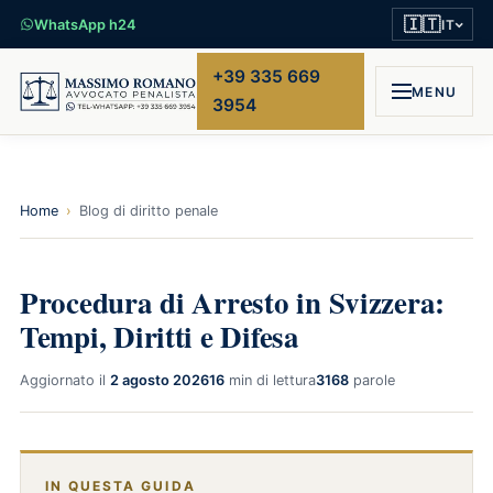
🇮🇹
WhatsApp h24
IT
+39 335 669
MENU
3954
Home
›
Blog di diritto penale
Procedura di Arresto in Svizzera:
Tempi, Diritti e Difesa
Aggiornato il
2 agosto 2026
16
min di lettura
3168
parole
IN QUESTA GUIDA