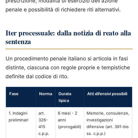
prescrizione, modalità di esercizio dell'azione
penale e possibilità di richiedere riti alternativi.
Iter processuale: dalla notizia di reato alla
sentenza
Un procedimento penale italiano si articola in fasi
distinte, ciascuna con regole proprie e tempistiche
definite dal codice di rito.
Fase
Norma
Durata
Atti difensivi possibili
tipica
1. Indagini
art.
6 mesi - 2
Memorie, consulenze,
preliminari
326-
anni
investigazioni
415
(prorogabili)
difensive (art. 391-bis
c.p.p.
ss. c.p.p.)