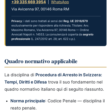
+39 335 669 3954
|
WhatsApp
Via Avicenna 97, 00146 Roma RM
Privacy
: i dati sono trattati ai sensi del
Reg. UE 2016/679
esclusivamente per rispondere alla richiesta. Titolare: Avv.
Massimo Romano, Via Avicenna 97, 00146 Roma — Ordine
Avvocati Napoli n. 14553. La consulenza è coperta da
segreto
professionale
(L. 247/2012 art. 28; art. 622 c.p.).
Quadro normativo applicabile
La disciplina di
Procedura di Arresto in Svizzera:
Tempi, Diritti e Difesa
trova il suo fondamento nel
quadro normativo italiano qui di seguito riassunto.
Norma principale
: Codice Penale — disciplina il
reato penale.