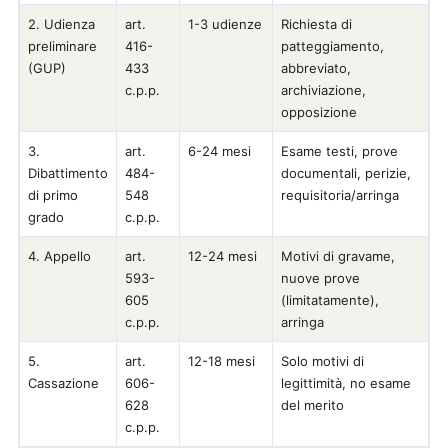
2. Udienza
art.
1-3 udienze
Richiesta di
preliminare
416-
patteggiamento,
(GUP)
433
abbreviato,
c.p.p.
archiviazione,
opposizione
3.
art.
6-24 mesi
Esame testi, prove
Dibattimento
484-
documentali, perizie,
di primo
548
requisitoria/arringa
grado
c.p.p.
4. Appello
art.
12-24 mesi
Motivi di gravame,
593-
nuove prove
605
(limitatamente),
c.p.p.
arringa
5.
art.
12-18 mesi
Solo motivi di
Cassazione
606-
legittimità, no esame
628
del merito
c.p.p.