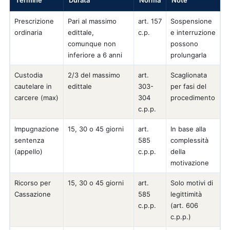
Termine
Durata
Norma
Note
Prescrizione
Pari al massimo
art. 157
Sospensione
ordinaria
edittale,
c.p.
e interruzione
comunque non
possono
inferiore a 6 anni
prolungarla
Custodia
2/3 del massimo
art.
Scaglionata
cautelare in
edittale
303-
per fasi del
carcere (max)
304
procedimento
c.p.p.
Impugnazione
15, 30 o 45 giorni
art.
In base alla
sentenza
585
complessità
(appello)
c.p.p.
della
motivazione
Ricorso per
15, 30 o 45 giorni
art.
Solo motivi di
Cassazione
585
legittimità
c.p.p.
(art. 606
c.p.p.)