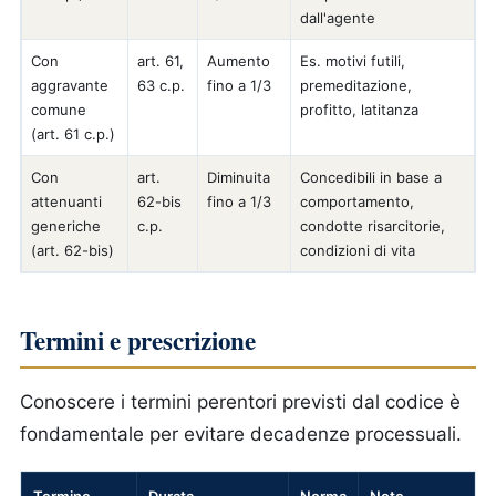
dall'agente
Con
art. 61,
Aumento
Es. motivi futili,
aggravante
63 c.p.
fino a 1/3
premeditazione,
comune
profitto, latitanza
(art. 61 c.p.)
Con
art.
Diminuita
Concedibili in base a
attenuanti
62-bis
fino a 1/3
comportamento,
generiche
c.p.
condotte risarcitorie,
(art. 62-bis)
condizioni di vita
Termini e prescrizione
Conoscere i termini perentori previsti dal codice è
fondamentale per evitare decadenze processuali.