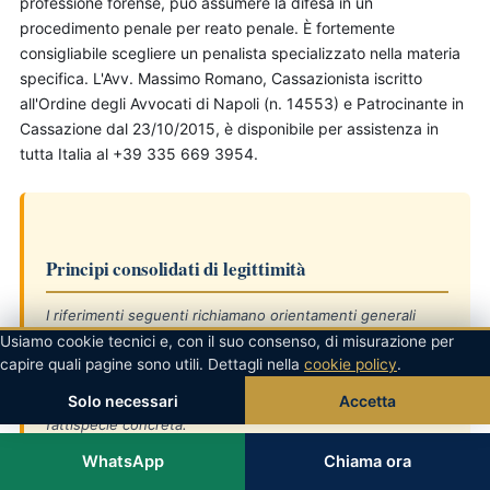
professione forense, può assumere la difesa in un
procedimento penale per reato penale. È fortemente
consigliabile scegliere un penalista specializzato nella materia
specifica. L'Avv. Massimo Romano, Cassazionista iscritto
all'Ordine degli Avvocati di Napoli (n. 14553) e Patrocinante in
Cassazione dal 23/10/2015, è disponibile per assistenza in
tutta Italia al +39 335 669 3954.
Principi consolidati di legittimità
I riferimenti seguenti richiamano orientamenti generali
della giurisprudenza di legittimità. Per la verifica puntuale
Usiamo cookie tecnici e, con il suo consenso, di misurazione per
dei singoli precedenti su un caso specifico, è sempre
capire quali pagine sono utili. Dettagli nella
cookie policy
.
opportuno consultare un avvocato penalista che possa
Solo necessari
Accetta
analizzare le sentenze più recenti applicabili alla
fattispecie concreta.
Sul tema, la
Cass. pen., Sez. Un.
ha più volte ribadito
WhatsApp
Chiama ora
come l'accertamento della responsabilità penale