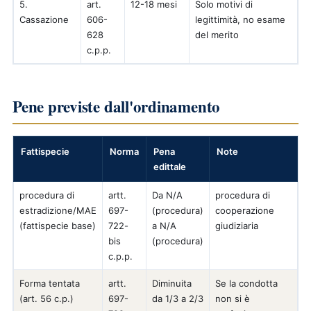
5.
art.
12-18 mesi
Solo motivi di
Cassazione
606-
legittimità, no esame
628
del merito
c.p.p.
Pene previste dall'ordinamento
Fattispecie
Norma
Pena
Note
edittale
procedura di
artt.
Da N/A
procedura di
estradizione/MAE
697-
(procedura)
cooperazione
(fattispecie base)
722-
a N/A
giudiziaria
bis
(procedura)
c.p.p.
Forma tentata
artt.
Diminuita
Se la condotta
(art. 56 c.p.)
697-
da 1/3 a 2/3
non si è