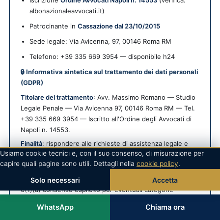
Iscrizione
Ordine Avvocati Napoli n. 14553
(verifica:
albonazionaleavvocati.it)
Patrocinante in
Cassazione dal 23/10/2015
Sede legale:
Via Avicenna, 97
,
00146
Roma
RM
Telefono: +39 335 669 3954 — disponibile h24
🔒 Informativa sintetica sul trattamento dei dati personali
(GDPR)
Titolare del trattamento
: Avv. Massimo Romano — Studio
Legale Penale — Via Avicenna 97, 00146 Roma RM — Tel.
+39 335 669 3954 — Iscritto all'Ordine degli Avvocati di
Napoli n. 14553.
Finalità
: rispondere alle richieste di assistenza legale e
Usiamo cookie tecnici e, con il suo consenso, di misurazione per
fornire informazioni sui servizi dello studio.
capire quali pagine sono utili. Dettagli nella
cookie policy
.
Base giuridica
: art. 6(1)(b) Reg. UE 2016/679 (esecuzione
di misure precontrattuali su richiesta dell'interessato); art.
Solo necessari
Accetta
6(1)(a) consenso esplicito per eventuali categorie
particolari di dati ai sensi dell'art. 9 GDPR.
WhatsApp
Chiama ora
Segreto professionale forense
: le informazioni condivise