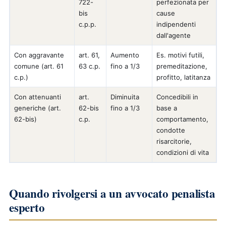
722-
perfezionata per
bis
cause
c.p.p.
indipendenti
dall'agente
Con aggravante
art. 61,
Aumento
Es. motivi futili,
comune (art. 61
63 c.p.
fino a 1/3
premeditazione,
c.p.)
profitto, latitanza
Con attenuanti
art.
Diminuita
Concedibili in
generiche (art.
62-bis
fino a 1/3
base a
62-bis)
c.p.
comportamento,
condotte
risarcitorie,
condizioni di vita
Quando rivolgersi a un avvocato penalista
esperto