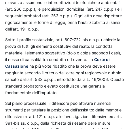
rilevanza assumono le intercettazioni telefoniche e ambientali
(art. 266 c.p.p.), le perquisizioni domiciliari (art. 247 c.p.p.) e i
sequestri probatori (art. 253 c.p.p.). Ogni atto deve rispettare
rigorosamente le forme di legge, pena l'inutilizzabilità ai sensi
dell'art. 191 c.p.p.
Sotto il profilo sostanziale, artt. 697-722-bis c.p.p. richiede la
prova di tutti gli elementi costitutivi del reato: la condotta
materiale, l'elemento soggettivo (dolo o colpa secondo i casi),
il nesso di causalità tra condotta ed evento. La
Corte di
Cassazione
ha più volte ribadito che la prova deve essere
raggiunta secondo il criterio dell'oltre ogni ragionevole dubbio
sancito dall'art. 533 c.p.p., introdotto dalla L. 46/2006. Questo
standard probatorio elevato costituisce una garanzia
fondamentale dell'imputato.
Sul piano processuale, il difensore può attivare numerosi
strumenti per tutelare la posizione dell'assistito: dalle memorie
difensive ex art. 121 c.p.p. alle investigazioni difensive ex artt.
391-bis ss. c.p.p., dalla richiesta di riesame delle misure