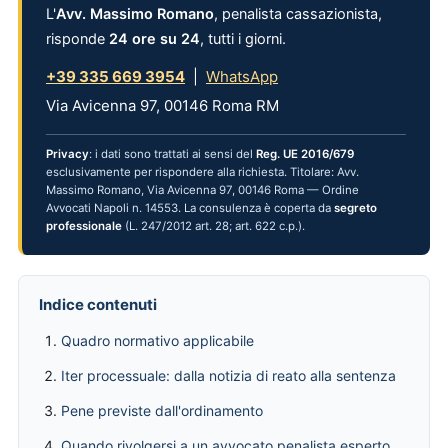
L'
Avv. Massimo Romano
, penalista cassazionista,
risponde
24 ore su 24
, tutti i giorni.
+39 335 669 3954
|
WhatsApp
Via Avicenna 97, 00146 Roma RM
Privacy
: i dati sono trattati ai sensi del
Reg. UE 2016/679
esclusivamente per rispondere alla richiesta. Titolare: Avv.
Massimo Romano, Via Avicenna 97, 00146 Roma — Ordine
Avvocati Napoli n. 14553. La consulenza è coperta da
segreto
professionale
(L. 247/2012 art. 28; art. 622 c.p.).
Indice contenuti
Quadro normativo applicabile
Iter processuale: dalla notizia di reato alla sentenza
Pene previste dall'ordinamento
Quando rivolgersi a un avvocato penalista esperto