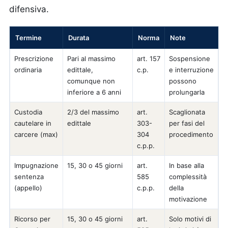
difensiva.
Termine
Durata
Norma
Note
Prescrizione
Pari al massimo
art. 157
Sospensione
ordinaria
edittale,
c.p.
e interruzione
comunque non
possono
inferiore a 6 anni
prolungarla
Custodia
2/3 del massimo
art.
Scaglionata
cautelare in
edittale
303-
per fasi del
carcere (max)
304
procedimento
c.p.p.
Impugnazione
15, 30 o 45 giorni
art.
In base alla
sentenza
585
complessità
(appello)
c.p.p.
della
motivazione
Ricorso per
15, 30 o 45 giorni
art.
Solo motivi di