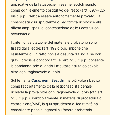
applicativi della fattispecie in esame, sottolineando
come ogni elemento costitutivo del reato (artt. 697-722-
bis c.p.p.) debba essere autonomamente provato. La
consolidata giurisprudenza di legittimità riconosce alla
difesa ampi spazi di contestazione delle ricostruzioni
accusatorie.
I criteri di valutazione del materiale probatorio sono
fissati dalla legge: l'art. 192 c.p.p. impone che
l'esistenza di un fatto non sia desunta da indizi se non
gravi, precisi e concordanti, e l'art. 533 c.p.p. consente
la condanna solo quando l'imputato risulta colpevole
oltre ogni ragionevole dubbio.
Sul tema, la
Cass. pen., Sez. Un.
ha più volte ribadito
come l'accertamento della responsabilità penale
richieda la prova oltre ogni ragionevole dubbio (cfr. art.
533 c.p.p.). Particolarmente in materia di procedura di
estradizione/MAE, la giurisprudenza di legittimità ha
consolidato principi rigorosi sull'onere probatorio