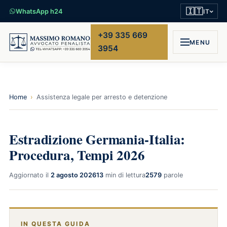
🇮🇹
WhatsApp h24
IT
+39 335 669
MENU
3954
Home
›
Assistenza legale per arresto e detenzione
Estradizione Germania-Italia:
Procedura, Tempi 2026
Aggiornato il
2 agosto 2026
13
min di lettura
2579
parole
IN QUESTA GUIDA