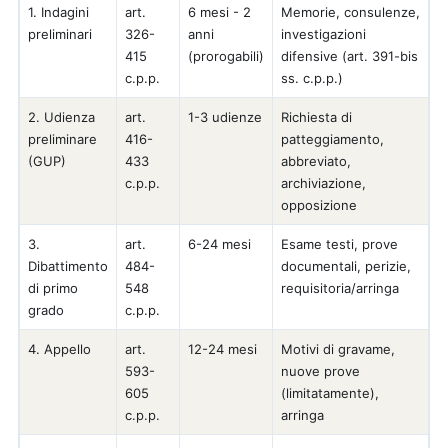
1. Indagini
art.
6 mesi - 2
Memorie, consulenze,
preliminari
326-
anni
investigazioni
415
(prorogabili)
difensive (art. 391-bis
c.p.p.
ss. c.p.p.)
2. Udienza
art.
1-3 udienze
Richiesta di
preliminare
416-
patteggiamento,
(GUP)
433
abbreviato,
c.p.p.
archiviazione,
opposizione
3.
art.
6-24 mesi
Esame testi, prove
Dibattimento
484-
documentali, perizie,
di primo
548
requisitoria/arringa
grado
c.p.p.
4. Appello
art.
12-24 mesi
Motivi di gravame,
593-
nuove prove
605
(limitatamente),
c.p.p.
arringa