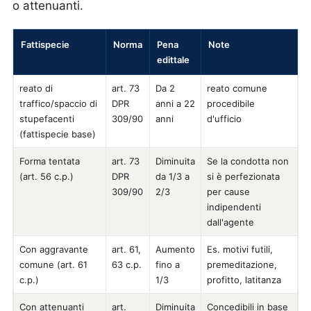
o attenuanti.
Fattispecie
Norma
Pena
Note
edittale
reato di
art. 73
Da 2
reato comune
traffico/spaccio di
DPR
anni a 22
procedibile
stupefacenti
309/90
anni
d'ufficio
(fattispecie base)
Forma tentata
art. 73
Diminuita
Se la condotta non
(art. 56 c.p.)
DPR
da 1/3 a
si è perfezionata
309/90
2/3
per cause
indipendenti
dall'agente
Con aggravante
art. 61,
Aumento
Es. motivi futili,
comune (art. 61
63 c.p.
fino a
premeditazione,
c.p.)
1/3
profitto, latitanza
Con attenuanti
art.
Diminuita
Concedibili in base