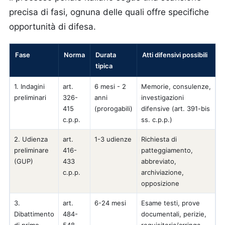
precisa di fasi, ognuna delle quali offre specifiche
opportunità di difesa.
Fase
Norma
Durata
Atti difensivi possibili
tipica
1. Indagini
art.
6 mesi - 2
Memorie, consulenze,
preliminari
326-
anni
investigazioni
415
(prorogabili)
difensive (art. 391-bis
c.p.p.
ss. c.p.p.)
2. Udienza
art.
1-3 udienze
Richiesta di
preliminare
416-
patteggiamento,
(GUP)
433
abbreviato,
c.p.p.
archiviazione,
opposizione
3.
art.
6-24 mesi
Esame testi, prove
Dibattimento
484-
documentali, perizie,