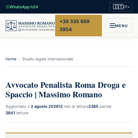
🇮🇹
WhatsApp h24
IT
+39 335 669
MENU
3954
Home
›
Studio legale internazionale
Avvocato Penalista Roma Droga e
Spaccio | Massimo Romano
Aggiornato il
2 agosto 2026
12
min di lettura
2385
parole
3641
letture