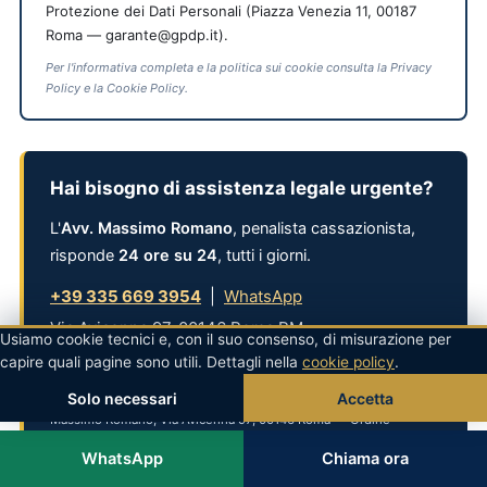
Protezione dei Dati Personali (Piazza Venezia 11, 00187
Roma — garante@gpdp.it).
Per l'informativa completa e la politica sui cookie consulta la Privacy
Policy e la Cookie Policy.
Hai bisogno di assistenza legale urgente?
L'
Avv. Massimo Romano
, penalista cassazionista,
risponde
24 ore su 24
, tutti i giorni.
+39 335 669 3954
|
WhatsApp
Via Avicenna 97, 00146 Roma RM
Usiamo cookie tecnici e, con il suo consenso, di misurazione per
capire quali pagine sono utili. Dettagli nella
cookie policy
.
Privacy
: i dati sono trattati ai sensi del
Reg. UE 2016/679
Solo necessari
Accetta
esclusivamente per rispondere alla richiesta. Titolare: Avv.
Massimo Romano, Via Avicenna 97, 00146 Roma — Ordine
Avvocati Napoli n. 14553. La consulenza è coperta da
segreto
WhatsApp
Chiama ora
professionale
(L. 247/2012 art. 28; art. 622 c.p.).