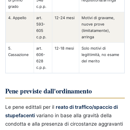
di primo
548
requisitoria/arringa
grado
c.p.p.
4. Appello
art.
12-24 mesi
Motivi di gravame,
593-
nuove prove
605
(limitatamente),
c.p.p.
arringa
5.
art.
12-18 mesi
Solo motivi di
Cassazione
606-
legittimità, no esame
628
del merito
c.p.p.
Pene previste dall'ordinamento
Le pene edittali per il
reato di traffico/spaccio di
stupefacenti
variano in base alla gravità della
condotta e alla presenza di circostanze aggravanti