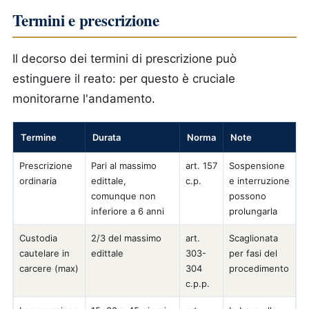
Termini e prescrizione
Il decorso dei termini di prescrizione può
estinguere il reato: per questo è cruciale
monitorarne l'andamento.
Termine
Durata
Norma
Note
Prescrizione
Pari al massimo
art. 157
Sospensione
ordinaria
edittale,
c.p.
e interruzione
comunque non
possono
inferiore a 6 anni
prolungarla
Custodia
2/3 del massimo
art.
Scaglionata
cautelare in
edittale
303-
per fasi del
carcere (max)
304
procedimento
c.p.p.