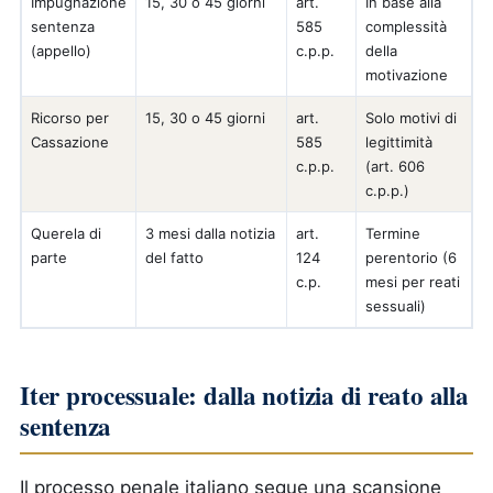
Impugnazione
15, 30 o 45 giorni
art.
In base alla
sentenza
585
complessità
(appello)
c.p.p.
della
motivazione
Ricorso per
15, 30 o 45 giorni
art.
Solo motivi di
Cassazione
585
legittimità
c.p.p.
(art. 606
c.p.p.)
Querela di
3 mesi dalla notizia
art.
Termine
parte
del fatto
124
perentorio (6
c.p.
mesi per reati
sessuali)
Iter processuale: dalla notizia di reato alla
sentenza
Il processo penale italiano segue una scansione