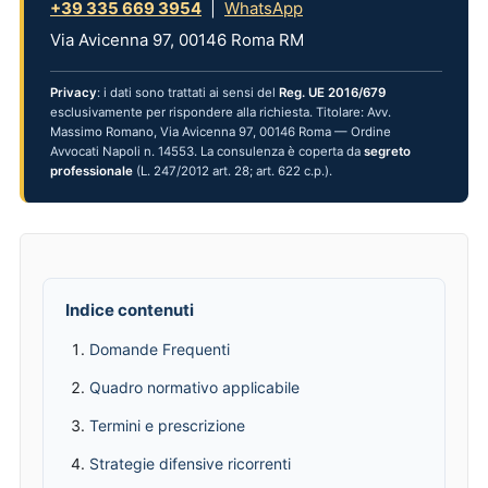
+39 335 669 3954
|
WhatsApp
Via Avicenna 97, 00146 Roma RM
Privacy
: i dati sono trattati ai sensi del
Reg. UE 2016/679
esclusivamente per rispondere alla richiesta. Titolare: Avv.
Massimo Romano, Via Avicenna 97, 00146 Roma — Ordine
Avvocati Napoli n. 14553. La consulenza è coperta da
segreto
professionale
(L. 247/2012 art. 28; art. 622 c.p.).
Indice contenuti
Domande Frequenti
Quadro normativo applicabile
Termini e prescrizione
Strategie difensive ricorrenti