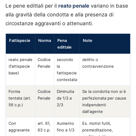
Le pene edittali per il
reato penale
variano in base
alla gravità della condotta e alla presenza di
circostanze aggravanti o attenuanti.
Fattispecie
Norma
Pena
Note
edittale
reato penale
Codice
secondo
delitto o
(fattispecie
Penale
la
contravvenzione
base)
fattispecie
contestata
Forma
Codice
Diminuita
Se la condotta non si è
tentata (art.
Penale
da 1/3 a
perfezionata per cause
56 c.p.)
2/3
indipendenti
dall'agente
Con
art. 61,
Aumento
Es. motivi futili,
aggravante
63 c.p.
fino a 1/3
premeditazione,