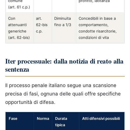
comune
profitto, latitanza
(art. 61 c.p.)
Con
art.
Diminuita
Concedibili in base a
attenuanti
62-bis
fino a 1/3
comportamento,
generiche
c.p.
condotte risarcitorie,
(art. 62-bis)
condizioni di vita
Iter processuale: dalla notizia di reato alla
sentenza
Il processo penale italiano segue una scansione
precisa di fasi, ognuna delle quali offre specifiche
opportunità di difesa.
Fase
Norma
Durata
Atti difensivi possibili
tipica