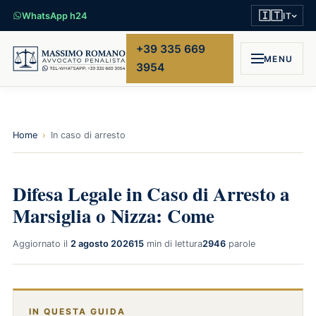
🇮🇹
WhatsApp h24
IT
+39 335 669
MENU
3954
Home
›
In caso di arresto
Difesa Legale in Caso di Arresto a
Marsiglia o Nizza: Come
Aggiornato il
2 agosto 2026
15
min di lettura
2946
parole
IN QUESTA GUIDA