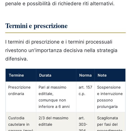
penale e possibilità di richiedere riti alternativi.
Termini e prescrizione
I termini di prescrizione e i termini processuali
rivestono un'importanza decisiva nella strategia
difensiva.
Termine
Durata
Norma
Note
Prescrizione
Pari al massimo
art. 157
Sospensione
ordinaria
edittale,
c.p.
e interruzione
comunque non
possono
inferiore a 6 anni
prolungarla
Custodia
2/3 del massimo
art.
Scaglionata
cautelare in
edittale
303-
per fasi del
carcere (max)
304
procedimento