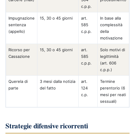
c.p.p.
Impugnazione
15, 30 o 45 giorni
art.
In base alla
sentenza
585
complessità
(appello)
c.p.p.
della
motivazione
Ricorso per
15, 30 o 45 giorni
art.
Solo motivi di
Cassazione
585
legittimità
c.p.p.
(art. 606
c.p.p.)
Querela di
3 mesi dalla notizia
art.
Termine
parte
del fatto
124
perentorio (6
c.p.
mesi per reati
sessuali)
Strategie difensive ricorrenti