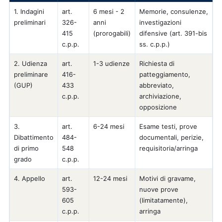
1. Indagini
art.
6 mesi - 2
Memorie, consulenze,
preliminari
326-
anni
investigazioni
415
(prorogabili)
difensive (art. 391-bis
c.p.p.
ss. c.p.p.)
2. Udienza
art.
1-3 udienze
Richiesta di
preliminare
416-
patteggiamento,
(GUP)
433
abbreviato,
c.p.p.
archiviazione,
opposizione
3.
art.
6-24 mesi
Esame testi, prove
Dibattimento
484-
documentali, perizie,
di primo
548
requisitoria/arringa
grado
c.p.p.
4. Appello
art.
12-24 mesi
Motivi di gravame,
593-
nuove prove
605
(limitatamente),
c.p.p.
arringa