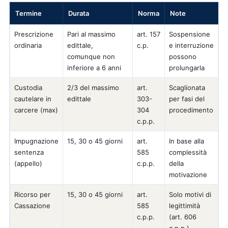
Termine
Durata
Norma
Note
Prescrizione
Pari al massimo
art. 157
Sospensione
ordinaria
edittale,
c.p.
e interruzione
comunque non
possono
inferiore a 6 anni
prolungarla
Custodia
2/3 del massimo
art.
Scaglionata
cautelare in
edittale
303-
per fasi del
carcere (max)
304
procedimento
c.p.p.
Impugnazione
15, 30 o 45 giorni
art.
In base alla
sentenza
585
complessità
(appello)
c.p.p.
della
motivazione
Ricorso per
15, 30 o 45 giorni
art.
Solo motivi di
Cassazione
585
legittimità
c.p.p.
(art. 606