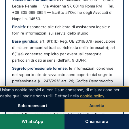
Legale Penale — Via Avicenna 97, 00146 Roma RM — Tel.
+39 335 669 3954 — Iscritto all'Ordine degli Avvocati di
Napoli n. 14553.
Finalità
: rispondere alle richieste di assistenza legale e
fornire informazioni sui servizi dello studio.
Base giuridica
: art. 6(1)(b) Reg. UE 2016/679 (esecuzione
di misure precontrattuali su richiesta dell'interessato); art.
6(1)(a) consenso esplicito per eventuali categorie
particolari di dati ai sensi dell'art. 9 GDPR.
Segreto professionale forense
: le informazioni condivise
nel rapporto cliente-avvocato sono coperte dal segreto
professionale (
L. 247/2012 art. 28; Codice Deontologico
Forense art. 13; art. 622 c.p.; art. 200 c.p.p.
), protezione
Usiamo cookie tecnici e, con il suo consenso, di misurazione per
che si aggiunge a quella prevista dal GDPR.
capire quali pagine sono utili. Dettagli nella
cookie policy
.
Conservazione
: per il tempo necessario alla gestione
Solo necessari
Accetta
della richiesta. In caso di conferimento incarico, fino a 10
anni dalla conclusione del mandato ai fini fiscali e di
responsabilità professionale (DPR 633/72 e Codice
WhatsApp
Chiama ora
Deontologico Forense).