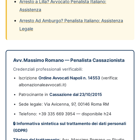
Arresto a Lilla? Avvocato Penalista Italiano:
Assistenza
Arresto Ad Amburgo? Penalista Italiano: Assistenza
Legale
Avv. Massimo Romano
—
Penalista Cassazionista
Credenziali professionali verificabili:
Iscrizione
Ordine Avvocati Napoli n. 14553
(verifica:
albonazionaleavvocati.it)
Patrocinante in
Cassazione dal 23/10/2015
Sede legale:
Via Avicenna, 97
,
00146
Roma
RM
Telefono: +39 335 669 3954 — disponibile h24
🔒 Informativa sintetica sul trattamento dei dati personali
(GDPR)
Titolare del trattamento
: Avv. Massimo Romano — Studio