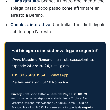
Guida gratuita
: Scarica il nostro documento che
spiega passo dopo passo come affrontare un
arresto a Berlino.
Checklist interattiva
: Controlla i tuoi diritti legali
subito dopo l'arresto.
Hai bisogno di assistenza legale urgente?
L'
Avv. Massimo Romano
, penalista cassazionista,
risponde
24 ore su 24
, tutti i giorni.
+39 335 669 3954
|
WhatsApp
Via Avicenna 97, 00146 Roma RM
Privacy
: i dati sono trattati ai sensi del
Reg. UE 2016/679
esclusivamente per rispondere alla richiesta. Titolare: Avv.
Massimo Romano, Via Avicenna 97, 00146 Roma — Ordine
Avvocati Napoli n. 14553. La consulenza è coperta da
segreto