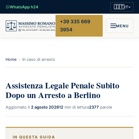
🇮🇹
WhatsApp h24
IT
+39 335 669
MENU
3954
Home
›
In caso di arresto
Assistenza Legale Penale Subito
Dopo un Arresto a Berlino
Aggiornato il
2 agosto 2026
12
min di lettura
2377
parole
IN QUESTA GUIDA