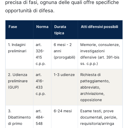
precisa di fasi, ognuna delle quali offre specifiche
opportunità di difesa.
Fase
Norma
Durata
Atti difensivi possibili
tipica
1. Indagini
art.
6 mesi - 2
Memorie, consulenze,
preliminari
326-
anni
investigazioni
415
(prorogabili)
difensive (art. 391-bis
c.p.p.
ss. c.p.p.)
2. Udienza
art.
1-3 udienze
Richiesta di
preliminare
416-
patteggiamento,
(GUP)
433
abbreviato,
c.p.p.
archiviazione,
opposizione
3.
art.
6-24 mesi
Esame testi, prove
Dibattimento
484-
documentali, perizie,
di primo
548
requisitoria/arringa