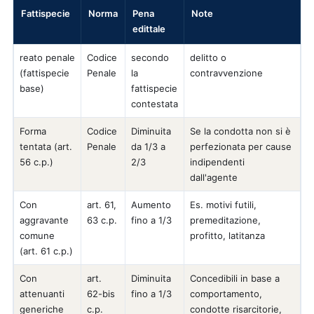
Fattispecie
Norma
Pena
Note
edittale
reato penale
Codice
secondo
delitto o
(fattispecie
Penale
la
contravvenzione
base)
fattispecie
contestata
Forma
Codice
Diminuita
Se la condotta non si è
tentata (art.
Penale
da 1/3 a
perfezionata per cause
56 c.p.)
2/3
indipendenti
dall'agente
Con
art. 61,
Aumento
Es. motivi futili,
aggravante
63 c.p.
fino a 1/3
premeditazione,
comune
profitto, latitanza
(art. 61 c.p.)
Con
art.
Diminuita
Concedibili in base a
attenuanti
62-bis
fino a 1/3
comportamento,
generiche
c.p.
condotte risarcitorie,