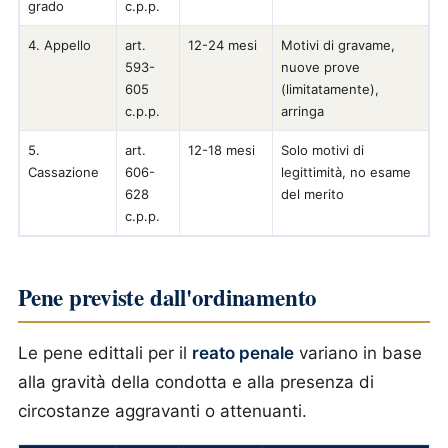
grado
c.p.p.
4. Appello
art.
12-24 mesi
Motivi di gravame,
593-
nuove prove
605
(limitatamente),
c.p.p.
arringa
5.
art.
12-18 mesi
Solo motivi di
Cassazione
606-
legittimità, no esame
628
del merito
c.p.p.
Pene previste dall'ordinamento
Le pene edittali per il
reato penale
variano in base
alla gravità della condotta e alla presenza di
circostanze aggravanti o attenuanti.