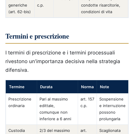
generiche
c.p.
condotte risarcitorie,
(art. 62-bis)
condizioni di vita
Termini e prescrizione
I termini di prescrizione e i termini processuali
rivestono un'importanza decisiva nella strategia
difensiva.
Termine
Durata
Norma
Note
Prescrizione
Pari al massimo
art. 157
Sospensione
ordinaria
edittale,
c.p.
e interruzione
comunque non
possono
inferiore a 6 anni
prolungarla
Custodia
2/3 del massimo
art.
Scaglionata