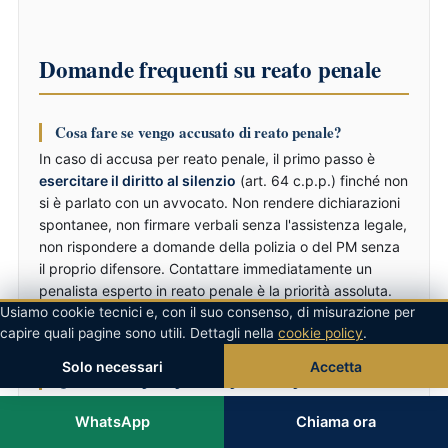
Domande frequenti su reato penale
Cosa fare se vengo accusato di reato penale?
In caso di accusa per reato penale, il primo passo è
esercitare il diritto al silenzio
(art. 64 c.p.p.) finché non
si è parlato con un avvocato. Non rendere dichiarazioni
spontanee, non firmare verbali senza l'assistenza legale,
non rispondere a domande della polizia o del PM senza
il proprio difensore. Contattare immediatamente un
penalista esperto in reato penale è la priorità assoluta.
Usiamo cookie tecnici e, con il suo consenso, di misurazione per
Lo studio dell'Avv. Massimo Romano è disponibile h24 al
capire quali pagine sono utili. Dettagli nella
cookie policy
.
+39 335 669 3954.
Solo necessari
Accetta
Quali sono le pene previste per reato penale?
Le pene per reato penale sono disciplinate da Codice
WhatsApp
Chiama ora
Penale. La fattispecie base prevede una pena edittale