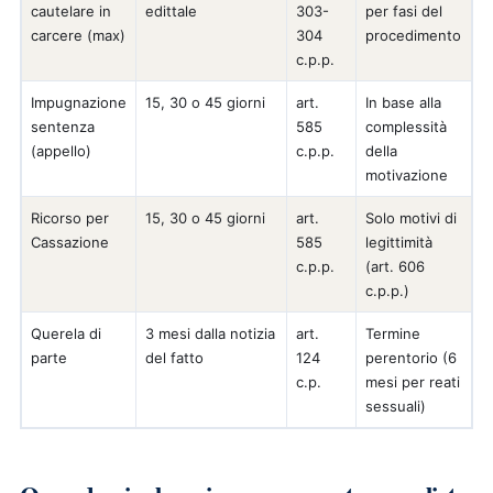
cautelare in
edittale
303-
per fasi del
carcere (max)
304
procedimento
c.p.p.
Impugnazione
15, 30 o 45 giorni
art.
In base alla
sentenza
585
complessità
(appello)
c.p.p.
della
motivazione
Ricorso per
15, 30 o 45 giorni
art.
Solo motivi di
Cassazione
585
legittimità
c.p.p.
(art. 606
c.p.p.)
Querela di
3 mesi dalla notizia
art.
Termine
parte
del fatto
124
perentorio (6
c.p.
mesi per reati
sessuali)