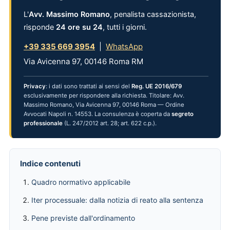
L'
Avv. Massimo Romano
, penalista cassazionista,
risponde
24 ore su 24
, tutti i giorni.
+39 335 669 3954
|
WhatsApp
Via Avicenna 97, 00146 Roma RM
Privacy
: i dati sono trattati ai sensi del
Reg. UE 2016/679
esclusivamente per rispondere alla richiesta. Titolare: Avv.
Massimo Romano, Via Avicenna 97, 00146 Roma — Ordine
Avvocati Napoli n. 14553. La consulenza è coperta da
segreto
professionale
(L. 247/2012 art. 28; art. 622 c.p.).
Indice contenuti
Quadro normativo applicabile
Iter processuale: dalla notizia di reato alla sentenza
Pene previste dall'ordinamento