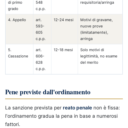
di primo
548
requisitoria/arringa
grado
c.p.p.
4. Appello
art.
12-24 mesi
Motivi di gravame,
593-
nuove prove
605
(limitatamente),
c.p.p.
arringa
5.
art.
12-18 mesi
Solo motivi di
Cassazione
606-
legittimità, no esame
628
del merito
c.p.p.
Pene previste dall'ordinamento
La sanzione prevista per
reato penale
non è fissa:
l'ordinamento gradua la pena in base a numerosi
fattori.