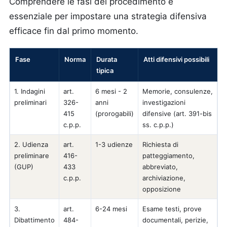
Comprendere le fasi del procedimento è
essenziale per impostare una strategia difensiva
efficace fin dal primo momento.
Fase
Norma
Durata
Atti difensivi possibili
tipica
1. Indagini
art.
6 mesi - 2
Memorie, consulenze,
preliminari
326-
anni
investigazioni
415
(prorogabili)
difensive (art. 391-bis
c.p.p.
ss. c.p.p.)
2. Udienza
art.
1-3 udienze
Richiesta di
preliminare
416-
patteggiamento,
(GUP)
433
abbreviato,
c.p.p.
archiviazione,
opposizione
3.
art.
6-24 mesi
Esame testi, prove
Dibattimento
484-
documentali, perizie,