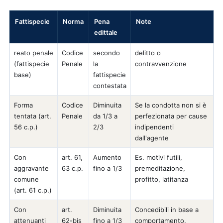
Fattispecie
Norma
Pena
Note
edittale
reato penale
Codice
secondo
delitto o
(fattispecie
Penale
la
contravvenzione
base)
fattispecie
contestata
Forma
Codice
Diminuita
Se la condotta non si è
tentata (art.
Penale
da 1/3 a
perfezionata per cause
56 c.p.)
2/3
indipendenti
dall'agente
Con
art. 61,
Aumento
Es. motivi futili,
aggravante
63 c.p.
fino a 1/3
premeditazione,
comune
profitto, latitanza
(art. 61 c.p.)
Con
art.
Diminuita
Concedibili in base a
attenuanti
62-bis
fino a 1/3
comportamento,