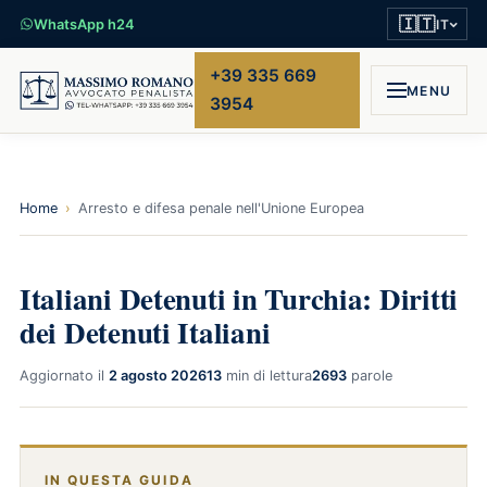
🇮🇹
WhatsApp h24
IT
+39 335 669
MENU
3954
Home
›
Arresto e difesa penale nell'Unione Europea
Italiani Detenuti in Turchia: Diritti
dei Detenuti Italiani
Aggiornato il
2 agosto 2026
13
min di lettura
2693
parole
IN QUESTA GUIDA