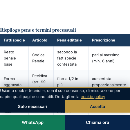
Riepilogo pene e termini processuali
Fattispecie
Articolo
Pena edittale
Prescrizione
Reato
secondo la
Codice
pari al massimo
penale
fattispecie
Penale
(min. 6 anni)
base
contestata
Recidiva
Forma
fino a 1/2 in
aumentata
(art. 99
aggravata
più
proporzionalmente
c.p.)
Usiamo cookie tecnici e, con il suo consenso, di misurazione per
capire quali pagine sono utili. Dettagli nella
cookie policy
.
Custodia
2/3 del
art. 303
cautelare
massimo
N/A
Solo necessari
Accetta
c.p.p.
max
edittale
WhatsApp
Chiama ora
Giudizio
art. 438
−1/3 della
N/A
abbreviato
c.p.p.
pena