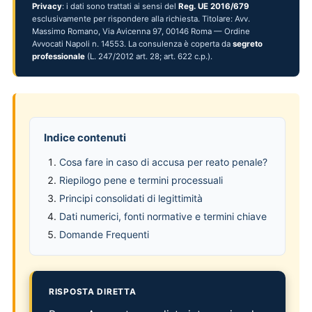
Privacy
: i dati sono trattati ai sensi del
Reg. UE 2016/679
esclusivamente per rispondere alla richiesta. Titolare: Avv.
Massimo Romano, Via Avicenna 97, 00146 Roma — Ordine
Avvocati Napoli n. 14553. La consulenza è coperta da
segreto
professionale
(L. 247/2012 art. 28; art. 622 c.p.).
Indice contenuti
Cosa fare in caso di accusa per reato penale?
Riepilogo pene e termini processuali
Principi consolidati di legittimità
Dati numerici, fonti normative e termini chiave
Domande Frequenti
RISPOSTA DIRETTA