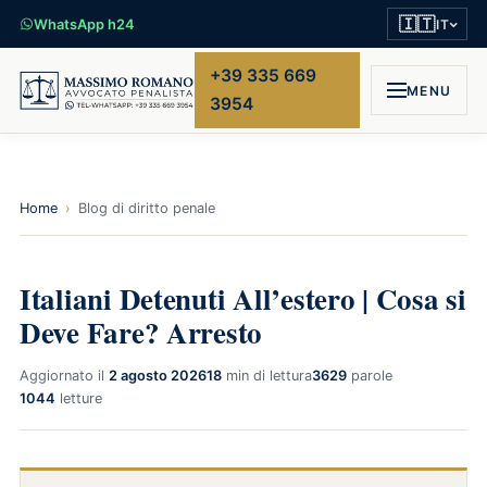
🇮🇹
WhatsApp h24
IT
+39 335 669
MENU
3954
Home
›
Blog di diritto penale
Italiani Detenuti All’estero | Cosa si
Deve Fare? Arresto
Aggiornato il
2 agosto 2026
18
min di lettura
3629
parole
1044
letture