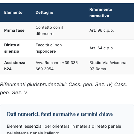
Riferimento
Elemento
Dettaglio
normativo
Contatto con il
Prima fase
Art. 96 c.p.p.
difensore
Diritto al
Facoltà di non
Art. 64 c.p.p.
silenzio
rispondere
Assistenza
Avv. Romano: +39 335
Studio Via Avicenna
h24
669 3954
97, Roma
Riferimenti giurisprudenziali: Cass. pen. Sez. IV; Cass.
pen. Sez. V.
Dati numerici, fonti normative e termini chiave
Elementi essenziali per orientarsi in materia di reato penale
nel sistema penale italiano: