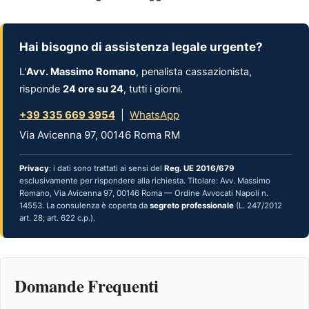
Hai bisogno di assistenza legale urgente?
L'
Avv. Massimo Romano
, penalista cassazionista,
risponde
24 ore su 24
, tutti i giorni.
+39 335 669 3954
|
WhatsApp
Via Avicenna 97, 00146 Roma RM
Privacy
: i dati sono trattati ai sensi del
Reg. UE 2016/679
esclusivamente per rispondere alla richiesta. Titolare: Avv. Massimo
Romano, Via Avicenna 97, 00146 Roma — Ordine Avvocati Napoli n.
14553. La consulenza è coperta da
segreto professionale
(L. 247/2012
art. 28; art. 622 c.p.).
Domande Frequenti