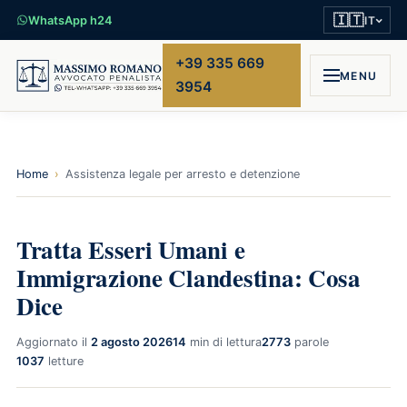
🇮🇹
WhatsApp h24
IT
+39 335 669
MENU
3954
Home
›
Assistenza legale per arresto e detenzione
Tratta Esseri Umani e
Immigrazione Clandestina: Cosa
Dice
Aggiornato il
2 agosto 2026
14
min di lettura
2773
parole
1037
letture