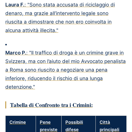
Laura F.
: "Sono stata accusata di riciclaggio di
denaro, ma grazie all’intervento legale sono
riuscita a dimostrare che non ero coinvolta in
alcuna attività illecita."
Marco P.
: "Il traffico di droga è un crimine grave in
Svizzera, ma con l’aiuto del mio Avvocato penalista
a Roma sono riuscito a negoziare una pena
inferiore, riducendo il rischio di una lunga
detenzione."
Tabella di Confronto tra i Crimini:
Crimine
Pene
Possibili
Città
previste
difese
principali