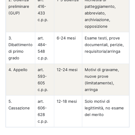
preliminare
416-
patteggiamento,
(GUP)
433
abbreviato,
c.p.p.
archiviazione,
opposizione
3.
art.
6-24 mesi
Esame testi, prove
Dibattimento
484-
documentali, perizie,
di primo
548
requisitoria/arringa
grado
c.p.p.
4. Appello
art.
12-24 mesi
Motivi di gravame,
593-
nuove prove
605
(limitatamente),
c.p.p.
arringa
5.
art.
12-18 mesi
Solo motivi di
Cassazione
606-
legittimità, no esame
628
del merito
c.p.p.