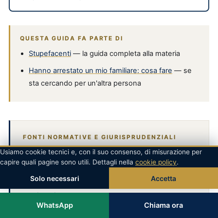
QUESTA GUIDA FA PARTE DI
Stupefacenti
— la guida completa alla materia
Hanno arrestato un mio familiare: cosa fare
— se
sta cercando per un'altra persona
FONTI NORMATIVE E GIURISPRUDENZIALI
Usiamo cookie tecnici e, con il suo consenso, di misurazione per
I riferimenti citati in questa guida rimandano ai testi
ufficiali. Le norme possono cambiare: verifichi sempre
capire quali pagine sono utili. Dettagli nella
cookie policy
.
la versione vigente alla data del suo caso.
Solo necessari
Accetta
Codice di procedura penale
WhatsApp
Chiama ora
Normattiva — testo ufficiale