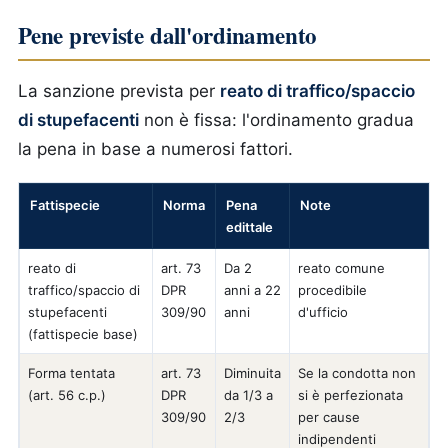
Pene previste dall'ordinamento
La sanzione prevista per
reato di traffico/spaccio
di stupefacenti
non è fissa: l'ordinamento gradua
la pena in base a numerosi fattori.
Fattispecie
Norma
Pena
Note
edittale
reato di
art. 73
Da 2
reato comune
traffico/spaccio di
DPR
anni a 22
procedibile
stupefacenti
309/90
anni
d'ufficio
(fattispecie base)
Forma tentata
art. 73
Diminuita
Se la condotta non
(art. 56 c.p.)
DPR
da 1/3 a
si è perfezionata
309/90
2/3
per cause
indipendenti