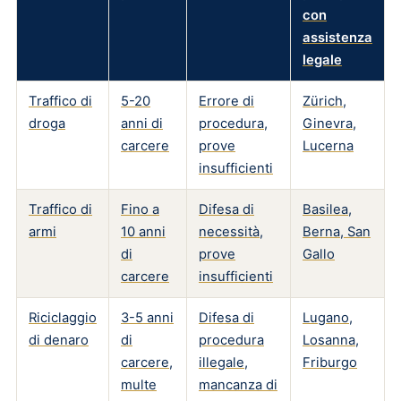
con
assistenza
legale
Traffico di
5-20
Errore di
Zürich,
droga
anni di
procedura,
Ginevra,
carcere
prove
Lucerna
insufficienti
Traffico di
Fino a
Difesa di
Basilea,
armi
10 anni
necessità,
Berna, San
di
prove
Gallo
carcere
insufficienti
Riciclaggio
3-5 anni
Difesa di
Lugano,
di denaro
di
procedura
Losanna,
carcere,
illegale,
Friburgo
multe
mancanza di