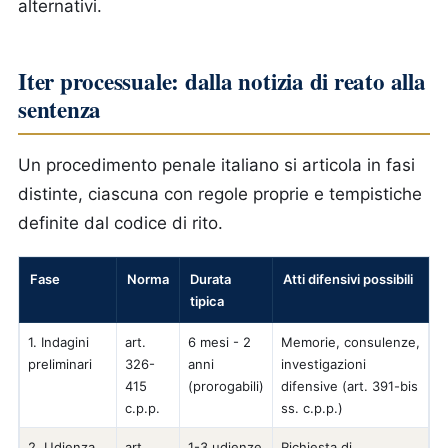
alternativi.
Iter processuale: dalla notizia di reato alla
sentenza
Un procedimento penale italiano si articola in fasi
distinte, ciascuna con regole proprie e tempistiche
definite dal codice di rito.
Fase
Norma
Durata
Atti difensivi possibili
tipica
1. Indagini
art.
6 mesi - 2
Memorie, consulenze,
preliminari
326-
anni
investigazioni
415
(prorogabili)
difensive (art. 391-bis
c.p.p.
ss. c.p.p.)
2. Udienza
art.
1-3 udienze
Richiesta di