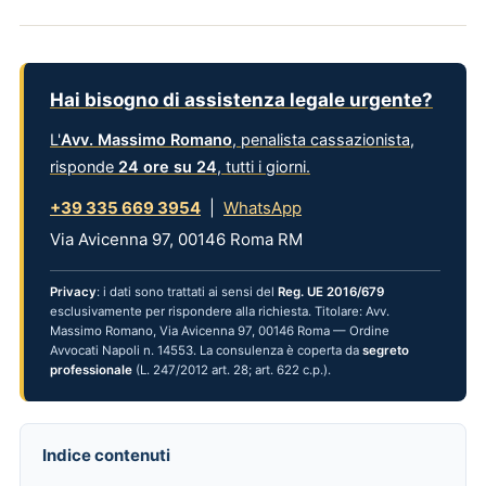
Hai bisogno di assistenza legale urgente?
L'
Avv. Massimo Romano
, penalista cassazionista,
risponde
24 ore su 24
, tutti i giorni.
+39 335 669 3954
|
WhatsApp
Via Avicenna 97, 00146 Roma RM
Privacy
: i dati sono trattati ai sensi del
Reg. UE 2016/679
esclusivamente per rispondere alla richiesta. Titolare: Avv.
Massimo Romano, Via Avicenna 97, 00146 Roma — Ordine
Avvocati Napoli n. 14553. La consulenza è coperta da
segreto
professionale
(L. 247/2012 art. 28; art. 622 c.p.).
Indice contenuti