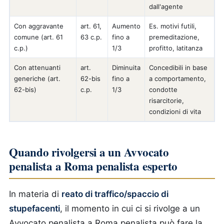
dall'agente
Con aggravante
art. 61,
Aumento
Es. motivi futili,
comune (art. 61
63 c.p.
fino a
premeditazione,
c.p.)
1/3
profitto, latitanza
Con attenuanti
art.
Diminuita
Concedibili in base
generiche (art.
62-bis
fino a
a comportamento,
62-bis)
c.p.
1/3
condotte
risarcitorie,
condizioni di vita
Quando rivolgersi a un Avvocato
penalista a Roma penalista esperto
In materia di
reato di traffico/spaccio di
stupefacenti
, il momento in cui ci si rivolge a un
Avvocato penalista a Roma penalista può fare la