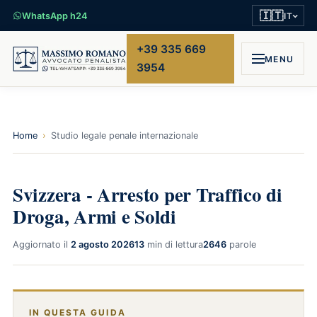
🇮🇹
WhatsApp h24
IT
+39 335 669
MENU
3954
Home
›
Studio legale penale internazionale
Svizzera - Arresto per Traffico di
Droga, Armi e Soldi
Aggiornato il
2 agosto 2026
13
min di lettura
2646
parole
IN QUESTA GUIDA