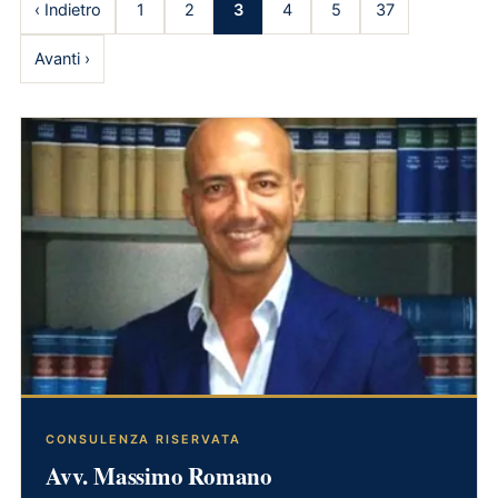
‹ Indietro
1
2
3
4
5
37
Avanti ›
CONSULENZA RISERVATA
Avv. Massimo Romano