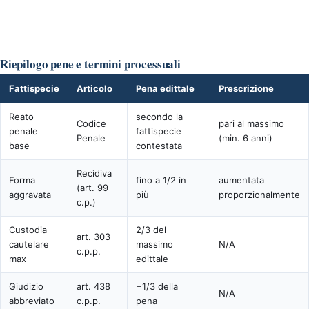
Riepilogo pene e termini processuali
Fattispecie
Articolo
Pena edittale
Prescrizione
Reato
secondo la
Codice
pari al massimo
penale
fattispecie
Penale
(min. 6 anni)
base
contestata
Recidiva
Forma
fino a 1/2 in
aumentata
(art. 99
aggravata
più
proporzionalmente
c.p.)
Custodia
2/3 del
art. 303
cautelare
massimo
N/A
c.p.p.
max
edittale
Giudizio
art. 438
−1/3 della
N/A
abbreviato
c.p.p.
pena