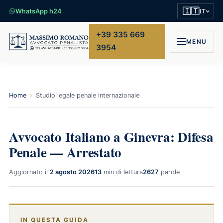
🇮🇹
WhatsApp h24
IT
+39 335 669
MENU
3954
Home
›
Studio legale penale internazionale
Avvocato Italiano a Ginevra: Difesa
Penale — Arrestato
Aggiornato il
2 agosto 2026
13
min di lettura
2627
parole
IN QUESTA GUIDA