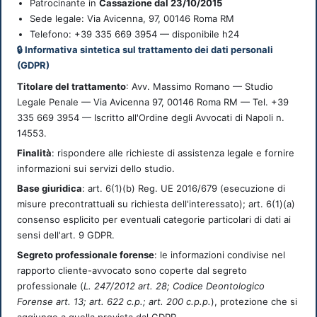
Patrocinante in
Cassazione dal 23/10/2015
Sede legale:
Via Avicenna, 97
,
00146
Roma
RM
Telefono: +39 335 669 3954 — disponibile h24
🔒 Informativa sintetica sul trattamento dei dati personali
(GDPR)
Titolare del trattamento
: Avv. Massimo Romano — Studio
Legale Penale — Via Avicenna 97, 00146 Roma RM — Tel. +39
335 669 3954 — Iscritto all'Ordine degli Avvocati di Napoli n.
14553.
Finalità
: rispondere alle richieste di assistenza legale e fornire
informazioni sui servizi dello studio.
Base giuridica
: art. 6(1)(b) Reg. UE 2016/679 (esecuzione di
misure precontrattuali su richiesta dell'interessato); art. 6(1)(a)
consenso esplicito per eventuali categorie particolari di dati ai
sensi dell'art. 9 GDPR.
Segreto professionale forense
: le informazioni condivise nel
rapporto cliente-avvocato sono coperte dal segreto
professionale (
L. 247/2012 art. 28; Codice Deontologico
Forense art. 13; art. 622 c.p.; art. 200 c.p.p.
), protezione che si
aggiunge a quella prevista dal GDPR.