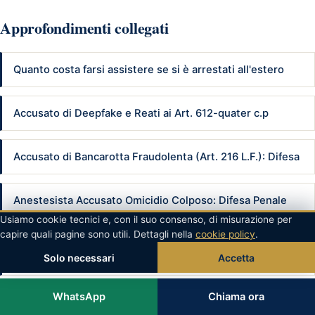
Approfondimenti collegati
Quanto costa farsi assistere se si è arrestati all'estero
Accusato di Deepfake e Reati ai Art. 612-quater c.p
Accusato di Bancarotta Fraudolenta (Art. 216 L.F.): Difesa
Anestesista Accusato Omicidio Colposo: Difesa Penale
2026
Usiamo cookie tecnici e, con il suo consenso, di misurazione per
capire quali pagine sono utili. Dettagli nella
cookie policy
.
Farmacista Accusato Penalmente per Errore Prescrizione
Solo necessari
Accetta
WhatsApp
Chiama ora
Perizia Cinematica Nell'Omicidio Stradale: Come Funziona