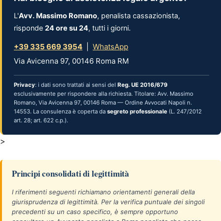
L'
Avv. Massimo Romano
, penalista cassazionista,
risponde
24 ore su 24
, tutti i giorni.
+39 335 669 3954
|
WhatsApp
Via Avicenna 97, 00146 Roma RM
Privacy
: i dati sono trattati ai sensi del
Reg. UE 2016/679
esclusivamente per rispondere alla richiesta. Titolare: Avv. Massimo
Romano, Via Avicenna 97, 00146 Roma — Ordine Avvocati Napoli n.
14553. La consulenza è coperta da
segreto professionale
(L. 247/2012
art. 28; art. 622 c.p.).
>
Principi consolidati di legittimità
I riferimenti seguenti richiamano orientamenti generali della
giurisprudenza di legittimità. Per la verifica puntuale dei singoli
precedenti su un caso specifico, è sempre opportuno