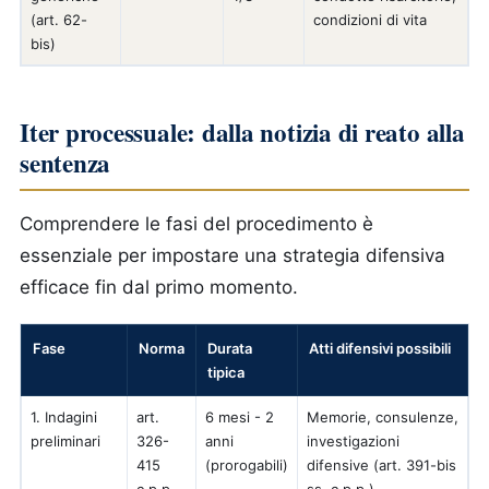
(art. 62-
condizioni di vita
bis)
Iter processuale: dalla notizia di reato alla
sentenza
Comprendere le fasi del procedimento è
essenziale per impostare una strategia difensiva
efficace fin dal primo momento.
Fase
Norma
Durata
Atti difensivi possibili
tipica
1. Indagini
art.
6 mesi - 2
Memorie, consulenze,
preliminari
326-
anni
investigazioni
415
(prorogabili)
difensive (art. 391-bis