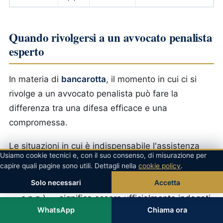
Quando rivolgersi a un avvocato penalista
esperto
In materia di
bancarotta
, il momento in cui ci si
rivolge a un avvocato penalista può fare la
differenza tra una difesa efficace e una
compromessa.
Le situazioni in cui è indispensabile l'assistenza
Usiamo cookie tecnici e, con il suo consenso, di misurazione per
immediata di un legale sono numerose:
capire quali pagine sono utili. Dettagli nella
cookie policy
.
Solo necessari
Accetta
Notifica di un avviso di garanzia
(art. 369
c.p.p.) — significa essere ufficialmente indagati
WhatsApp
Chiama ora
e attiva specifici diritti difensivi.