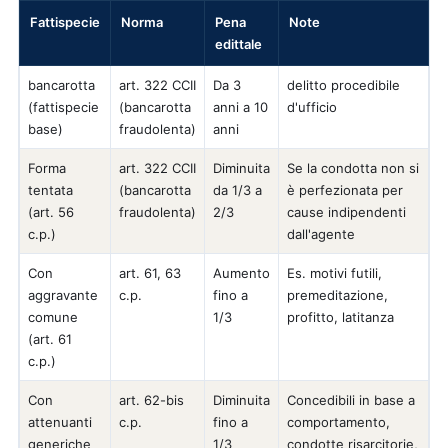
Fattispecie
Norma
Pena
Note
edittale
bancarotta
art. 322 CCII
Da 3
delitto procedibile
(fattispecie
(bancarotta
anni a 10
d'ufficio
base)
fraudolenta)
anni
Forma
art. 322 CCII
Diminuita
Se la condotta non si
tentata
(bancarotta
da 1/3 a
è perfezionata per
(art. 56
fraudolenta)
2/3
cause indipendenti
c.p.)
dall'agente
Con
art. 61, 63
Aumento
Es. motivi futili,
aggravante
c.p.
fino a
premeditazione,
comune
1/3
profitto, latitanza
(art. 61
c.p.)
Con
art. 62-bis
Diminuita
Concedibili in base a
attenuanti
c.p.
fino a
comportamento,
generiche
1/3
condotte risarcitorie,