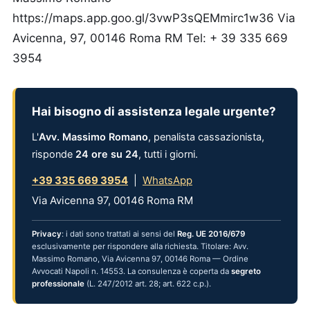
https://maps.app.goo.gl/3vwP3sQEMmirc1w36 Via
Avicenna, 97, 00146 Roma RM Tel: + 39 335 669
3954
Hai bisogno di assistenza legale urgente?
L'
Avv. Massimo Romano
, penalista cassazionista,
risponde
24 ore su 24
, tutti i giorni.
+39 335 669 3954
|
WhatsApp
Via Avicenna 97, 00146 Roma RM
Privacy
: i dati sono trattati ai sensi del
Reg. UE 2016/679
esclusivamente per rispondere alla richiesta. Titolare: Avv.
Massimo Romano, Via Avicenna 97, 00146 Roma — Ordine
Avvocati Napoli n. 14553. La consulenza è coperta da
segreto
professionale
(L. 247/2012 art. 28; art. 622 c.p.).