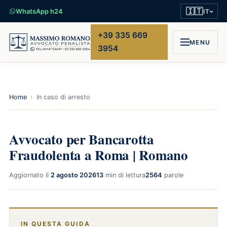
🇮🇹
WhatsApp h24
IT
+39 335 669
MENU
3954
Home
›
In caso di arresto
Avvocato per Bancarotta
Fraudolenta a Roma | Romano
Aggiornato il
2 agosto 2026
13
min di lettura
2564
parole
IN QUESTA GUIDA