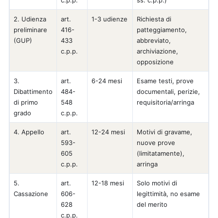
c.p.p.
ss. c.p.p.)
2. Udienza
art.
1-3 udienze
Richiesta di
preliminare
416-
patteggiamento,
(GUP)
433
abbreviato,
c.p.p.
archiviazione,
opposizione
3.
art.
6-24 mesi
Esame testi, prove
Dibattimento
484-
documentali, perizie,
di primo
548
requisitoria/arringa
grado
c.p.p.
4. Appello
art.
12-24 mesi
Motivi di gravame,
593-
nuove prove
605
(limitatamente),
c.p.p.
arringa
5.
art.
12-18 mesi
Solo motivi di
Cassazione
606-
legittimità, no esame
628
del merito
c.p.p.