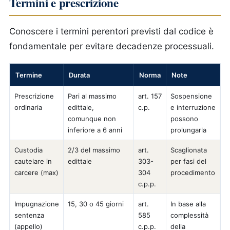
Termini e prescrizione
Conoscere i termini perentori previsti dal codice è
fondamentale per evitare decadenze processuali.
Termine
Durata
Norma
Note
Prescrizione
Pari al massimo
art. 157
Sospensione
ordinaria
edittale,
c.p.
e interruzione
comunque non
possono
inferiore a 6 anni
prolungarla
Custodia
2/3 del massimo
art.
Scaglionata
cautelare in
edittale
303-
per fasi del
carcere (max)
304
procedimento
c.p.p.
Impugnazione
15, 30 o 45 giorni
art.
In base alla
sentenza
585
complessità
(appello)
c.p.p.
della