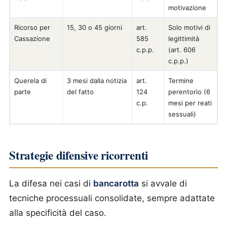
motivazione
Ricorso per
15, 30 o 45 giorni
art.
Solo motivi di
Cassazione
585
legittimità
c.p.p.
(art. 606
c.p.p.)
Querela di
3 mesi dalla notizia
art.
Termine
parte
del fatto
124
perentorio (6
c.p.
mesi per reati
sessuali)
Strategie difensive ricorrenti
La difesa nei casi di
bancarotta
si avvale di
tecniche processuali consolidate, sempre adattate
alla specificità del caso.