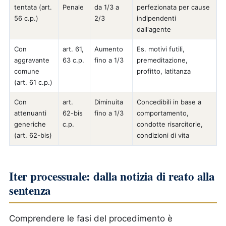
tentata (art.
Penale
da 1/3 a
perfezionata per cause
56 c.p.)
2/3
indipendenti
dall'agente
Con
art. 61,
Aumento
Es. motivi futili,
aggravante
63 c.p.
fino a 1/3
premeditazione,
comune
profitto, latitanza
(art. 61 c.p.)
Con
art.
Diminuita
Concedibili in base a
attenuanti
62-bis
fino a 1/3
comportamento,
generiche
c.p.
condotte risarcitorie,
(art. 62-bis)
condizioni di vita
Iter processuale: dalla notizia di reato alla
sentenza
Comprendere le fasi del procedimento è