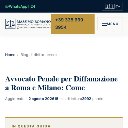
🇮🇹
WhatsApp h24
IT
+39 335 669
MENU
3954
Home
›
Blog di diritto penale
Avvocato Penale per Diffamazione
a Roma e Milano: Come
Aggiornato il
2 agosto 2026
15
min di lettura
2992
parole
IN QUESTA GUIDA