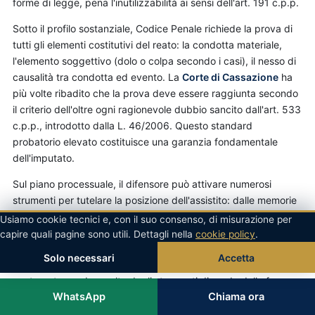
forme di legge, pena l'inutilizzabilità ai sensi dell'art. 191 c.p.p.
Sotto il profilo sostanziale, Codice Penale richiede la prova di
tutti gli elementi costitutivi del reato: la condotta materiale,
l'elemento soggettivo (dolo o colpa secondo i casi), il nesso di
causalità tra condotta ed evento. La
Corte di Cassazione
ha
più volte ribadito che la prova deve essere raggiunta secondo
il criterio dell'oltre ogni ragionevole dubbio sancito dall'art. 533
c.p.p., introdotto dalla L. 46/2006. Questo standard
probatorio elevato costituisce una garanzia fondamentale
dell'imputato.
Sul piano processuale, il difensore può attivare numerosi
strumenti per tutelare la posizione dell'assistito: dalle memorie
difensive ex art. 121 c.p.p. alle investigazioni difensive ex artt.
Usiamo cookie tecnici e, con il suo consenso, di misurazione per
391-bis ss. c.p.p., dalla richiesta di riesame delle misure
capire quali pagine sono utili. Dettagli nella
cookie policy
.
cautelari (art. 309 c.p.p.) all'appello cautelare (art. 310 c.p.p.),
Solo necessari
Accetta
fino agli incidenti di esecuzione (art. 670 c.p.p.) per la fase
post-sentenza. La scelta degli strumenti dipende dalla fase
WhatsApp
Chiama ora
processuale e dalla strategia complessiva definita con il
cliente.