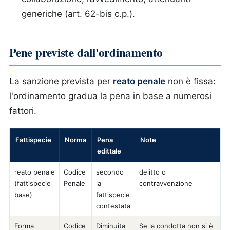
generiche (art. 62-bis c.p.).
Pene previste dall'ordinamento
La sanzione prevista per
reato penale
non è fissa:
l'ordinamento gradua la pena in base a numerosi
fattori.
Fattispecie
Norma
Pena
Note
edittale
reato penale
Codice
secondo
delitto o
(fattispecie
Penale
la
contravvenzione
base)
fattispecie
contestata
Forma
Codice
Diminuita
Se la condotta non si è