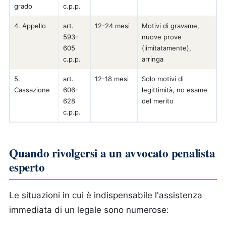
grado
c.p.p.
4. Appello
art.
12-24 mesi
Motivi di gravame,
593-
nuove prove
605
(limitatamente),
c.p.p.
arringa
5.
art.
12-18 mesi
Solo motivi di
Cassazione
606-
legittimità, no esame
628
del merito
c.p.p.
Quando rivolgersi a un avvocato penalista
esperto
Le situazioni in cui è indispensabile l'assistenza
immediata di un legale sono numerose: