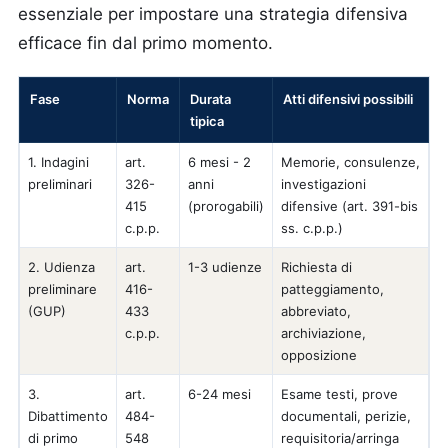
essenziale per impostare una strategia difensiva
efficace fin dal primo momento.
Fase
Norma
Durata
Atti difensivi possibili
tipica
1. Indagini
art.
6 mesi - 2
Memorie, consulenze,
preliminari
326-
anni
investigazioni
415
(prorogabili)
difensive (art. 391-bis
c.p.p.
ss. c.p.p.)
2. Udienza
art.
1-3 udienze
Richiesta di
preliminare
416-
patteggiamento,
(GUP)
433
abbreviato,
c.p.p.
archiviazione,
opposizione
3.
art.
6-24 mesi
Esame testi, prove
Dibattimento
484-
documentali, perizie,
di primo
548
requisitoria/arringa