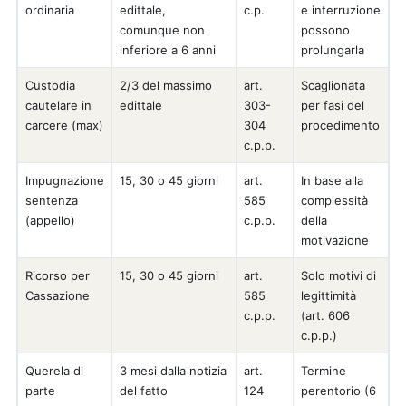
ordinaria
edittale,
c.p.
e interruzione
comunque non
possono
inferiore a 6 anni
prolungarla
Custodia
2/3 del massimo
art.
Scaglionata
cautelare in
edittale
303-
per fasi del
carcere (max)
304
procedimento
c.p.p.
Impugnazione
15, 30 o 45 giorni
art.
In base alla
sentenza
585
complessità
(appello)
c.p.p.
della
motivazione
Ricorso per
15, 30 o 45 giorni
art.
Solo motivi di
Cassazione
585
legittimità
c.p.p.
(art. 606
c.p.p.)
Querela di
3 mesi dalla notizia
art.
Termine
parte
del fatto
124
perentorio (6