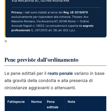
Via Avicenna 97, 00146 Roma RM
Privacy
: i dati sono trattati ai sensi del
Reg. UE 2016/679
esclusivamente per rispondere alla richiesta. Titolare: Avv.
Massimo Romano, Via Avicenna 97, 00146 Roma — Ordine
Avvocati Napoli n. 14553. La consulenza è coperta da
segreto
professionale
(L. 247/2012 art. 28; art. 622 c.p.).
>
Pene previste dall'ordinamento
Le pene edittali per il
reato penale
variano in base
alla gravità della condotta e alla presenza di
circostanze aggravanti o attenuanti.
Fattispecie
Norma
Pena
Note
edittale