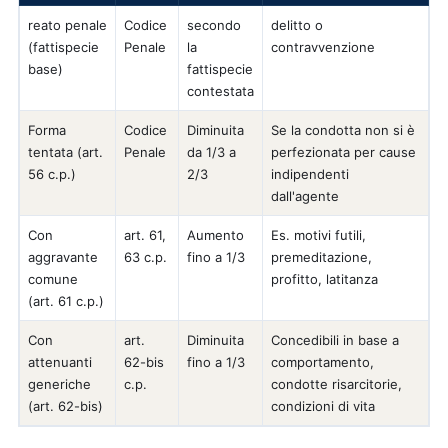
reato penale
Codice
secondo
delitto o
(fattispecie
Penale
la
contravvenzione
base)
fattispecie
contestata
Forma
Codice
Diminuita
Se la condotta non si è
tentata (art.
Penale
da 1/3 a
perfezionata per cause
56 c.p.)
2/3
indipendenti
dall'agente
Con
art. 61,
Aumento
Es. motivi futili,
aggravante
63 c.p.
fino a 1/3
premeditazione,
comune
profitto, latitanza
(art. 61 c.p.)
Con
art.
Diminuita
Concedibili in base a
attenuanti
62-bis
fino a 1/3
comportamento,
generiche
c.p.
condotte risarcitorie,
(art. 62-bis)
condizioni di vita