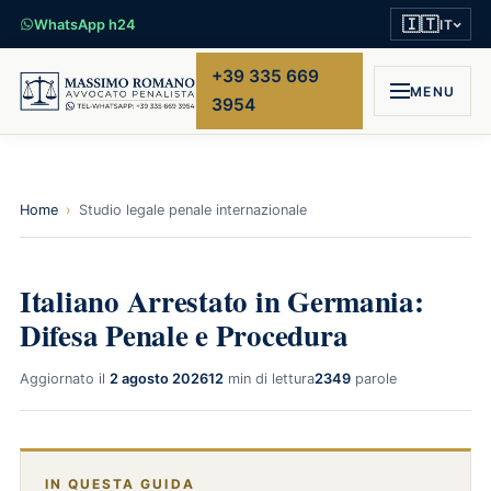
🇮🇹
WhatsApp h24
IT
+39 335 669
MENU
3954
Home
›
Studio legale penale internazionale
Italiano Arrestato in Germania:
Difesa Penale e Procedura
Aggiornato il
2 agosto 2026
12
min di lettura
2349
parole
IN QUESTA GUIDA