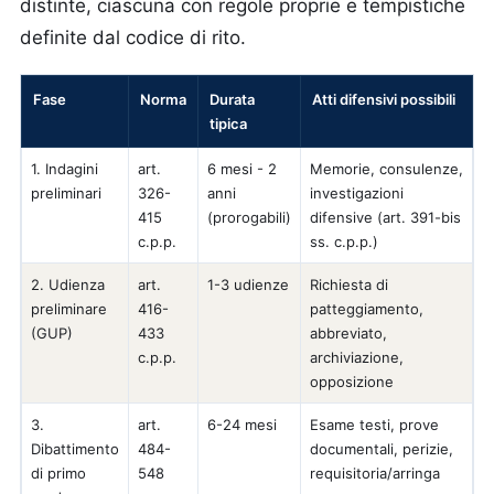
distinte, ciascuna con regole proprie e tempistiche
definite dal codice di rito.
Fase
Norma
Durata
Atti difensivi possibili
tipica
1. Indagini
art.
6 mesi - 2
Memorie, consulenze,
preliminari
326-
anni
investigazioni
415
(prorogabili)
difensive (art. 391-bis
c.p.p.
ss. c.p.p.)
2. Udienza
art.
1-3 udienze
Richiesta di
preliminare
416-
patteggiamento,
(GUP)
433
abbreviato,
c.p.p.
archiviazione,
opposizione
3.
art.
6-24 mesi
Esame testi, prove
Dibattimento
484-
documentali, perizie,
di primo
548
requisitoria/arringa