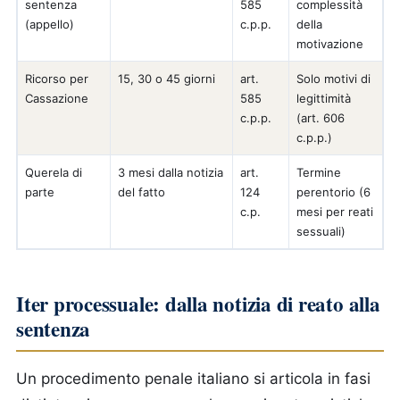
sentenza
585
complessità
(appello)
c.p.p.
della
motivazione
Ricorso per
15, 30 o 45 giorni
art.
Solo motivi di
Cassazione
585
legittimità
c.p.p.
(art. 606
c.p.p.)
Querela di
3 mesi dalla notizia
art.
Termine
parte
del fatto
124
perentorio (6
c.p.
mesi per reati
sessuali)
Iter processuale: dalla notizia di reato alla
sentenza
Un procedimento penale italiano si articola in fasi