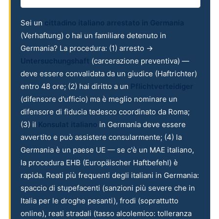
Sei un
cittadino italiano arrestato in Germania
(Verhaftung) o hai un familiare detenuto in
Germania? La procedura: (1) arresto →
Untersuchungshaft
(carcerazione preventiva) —
deve essere convalidata da un giudice (Haftrichter)
entro 48 ore; (2) hai diritto a un
Pflichtverteidiger
(difensore d'ufficio) ma è meglio nominare un
difensore di fiducia tedesco coordinato da Roma;
(3) il
Konsulat italiano
in Germania deve essere
avvertito e può assistere consularmente; (4) la
Germania è un paese UE — se c'è un MAE italiano,
la procedura EHB (Europäischer Haftbefehl) è
rapida. Reati più frequenti degli italiani in Germania:
spaccio di stupefacenti (sanzioni più severe che in
Italia per le droghe pesanti), frodi (soprattutto
online), reati stradali (tasso alcolemico: tolleranza