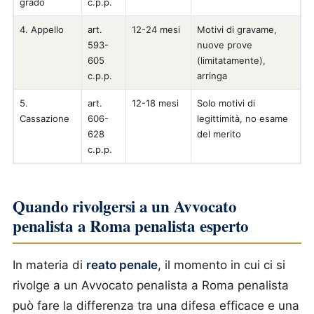
grado
c.p.p.
4. Appello
art.
12-24 mesi
Motivi di gravame,
593-
nuove prove
605
(limitatamente),
c.p.p.
arringa
5.
art.
12-18 mesi
Solo motivi di
Cassazione
606-
legittimità, no esame
628
del merito
c.p.p.
Quando rivolgersi a un Avvocato
penalista a Roma penalista esperto
In materia di
reato penale
, il momento in cui ci si
rivolge a un Avvocato penalista a Roma penalista
può fare la differenza tra una difesa efficace e una