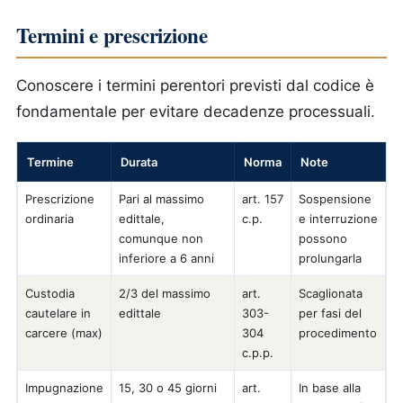
Termini e prescrizione
Conoscere i termini perentori previsti dal codice è
fondamentale per evitare decadenze processuali.
Termine
Durata
Norma
Note
Prescrizione
Pari al massimo
art. 157
Sospensione
ordinaria
edittale,
c.p.
e interruzione
comunque non
possono
inferiore a 6 anni
prolungarla
Custodia
2/3 del massimo
art.
Scaglionata
cautelare in
edittale
303-
per fasi del
carcere (max)
304
procedimento
c.p.p.
Impugnazione
15, 30 o 45 giorni
art.
In base alla