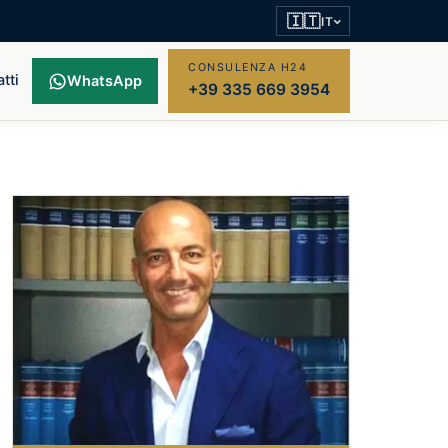
🇮🇹
IT
CONSULENZA H24
tti
WhatsApp
+39 335 669 3954