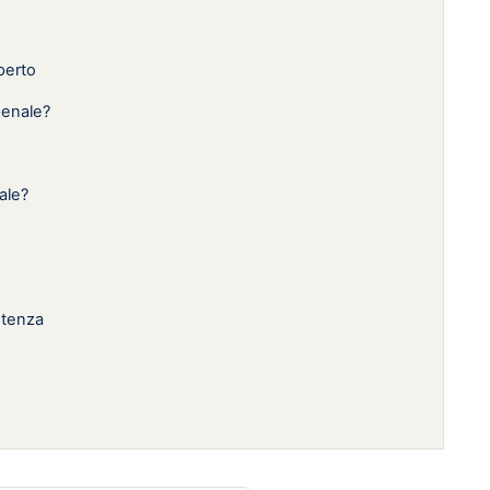
perto
penale?
ale?
entenza