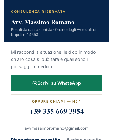
CONSULENZA RISERVATA
Avv. Massimo Romano
Penalista cassazionista · Ordine degli Avvocati di
Napoli n. 14553
Mi racconti la situazione: le dico in modo
chiaro cosa si può fare e quali sono i
passaggi immediati.
Scrivi su WhatsApp
OPPURE CHIAMI — H24
+39 335 669 3954
avvmassimoromano@gmail.com
Riservatezza garantita
— il primo contatto