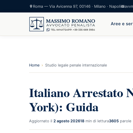
Roma — Via Avicenna 97, 00146 · Milano · Napoli
avv
Aree e ser
Home
›
Studio legale penale internazionale
Italiano Arrestato
York): Guida
Aggiornato il
2 agosto 2026
18
min di lettura
3605
parole