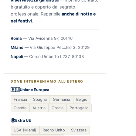
è gratuito e coperto dal segreto
professionale. Reperibile
anche di notte e
nei festivi
.
Roma
— Via Avicenna 97, 00146
Milano
— Via Giuseppe Pecchio 3, 20129
Napoli
— Corso Umberto I 237, 80138
DOVE INTERVENIAMO ALL'ESTERO
🇪🇺
Unione Europea
Francia
Spagna
Germania
Belgio
Olanda
Austria
Grecia
Portogallo
🌍
Extra UE
USA (Miami)
Regno Unito
Svizzera