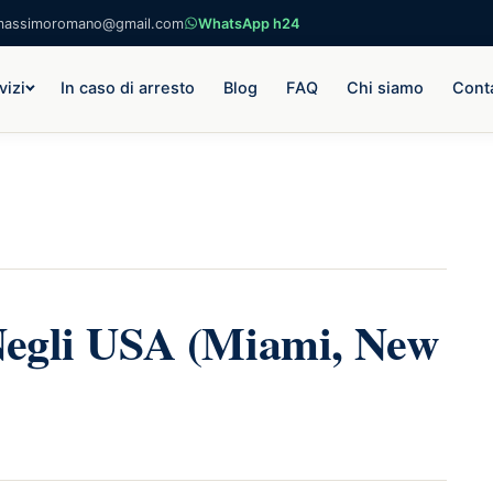
massimoromano@gmail.com
WhatsApp h24
vizi
In caso di arresto
Blog
FAQ
Chi siamo
Conta
 Negli USA (Miami, New