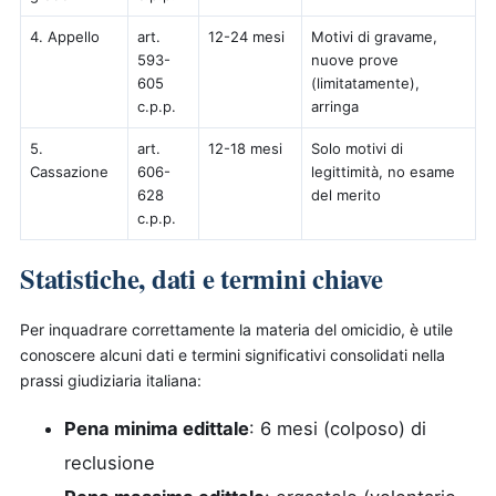
4. Appello
art.
12-24 mesi
Motivi di gravame,
593-
nuove prove
605
(limitatamente),
c.p.p.
arringa
5.
art.
12-18 mesi
Solo motivi di
Cassazione
606-
legittimità, no esame
628
del merito
c.p.p.
Statistiche, dati e termini chiave
Per inquadrare correttamente la materia del omicidio, è utile
conoscere alcuni dati e termini significativi consolidati nella
prassi giudiziaria italiana:
Pena minima edittale
: 6 mesi (colposo) di
reclusione