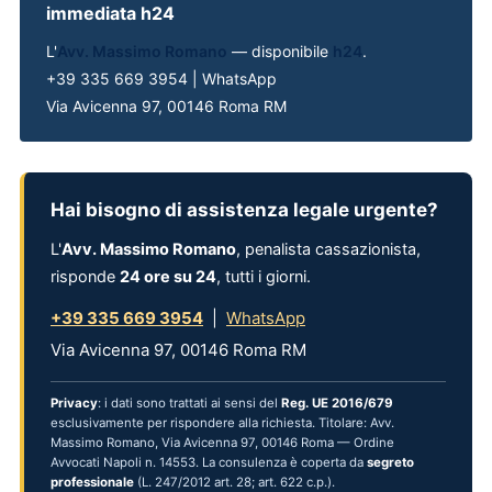
immediata h24
L'
Avv. Massimo Romano
— disponibile
h24
.
+39 335 669 3954 | WhatsApp
Via Avicenna 97, 00146 Roma RM
Hai bisogno di assistenza legale urgente?
L'
Avv. Massimo Romano
, penalista cassazionista,
risponde
24 ore su 24
, tutti i giorni.
+39 335 669 3954
|
WhatsApp
Via Avicenna 97, 00146 Roma RM
Privacy
: i dati sono trattati ai sensi del
Reg. UE 2016/679
esclusivamente per rispondere alla richiesta. Titolare: Avv.
Massimo Romano, Via Avicenna 97, 00146 Roma — Ordine
Avvocati Napoli n. 14553. La consulenza è coperta da
segreto
professionale
(L. 247/2012 art. 28; art. 622 c.p.).