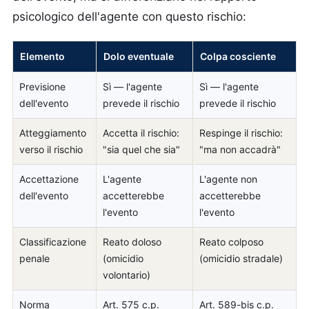
psicologico dell'agente con questo rischio:
Elemento
Dolo eventuale
Colpa cosciente
Previsione
Sì — l'agente
Sì — l'agente
dell'evento
prevede il rischio
prevede il rischio
Atteggiamento
Accetta il rischio:
Respinge il rischio:
verso il rischio
"sia quel che sia"
"ma non accadrà"
Accettazione
L'agente
L'agente non
dell'evento
accetterebbe
accetterebbe
l'evento
l'evento
Classificazione
Reato doloso
Reato colposo
penale
(omicidio
(omicidio stradale)
volontario)
Norma
Art. 575 c.p.
Art. 589-bis c.p.