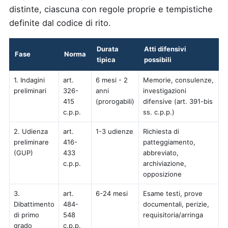
distinte, ciascuna con regole proprie e tempistiche
definite dal codice di rito.
Durata
Atti difensivi
Fase
Norma
tipica
possibili
1. Indagini
art.
6 mesi - 2
Memorie, consulenze,
preliminari
326-
anni
investigazioni
415
(prorogabili)
difensive (art. 391-bis
c.p.p.
ss. c.p.p.)
2. Udienza
art.
1-3 udienze
Richiesta di
preliminare
416-
patteggiamento,
(GUP)
433
abbreviato,
c.p.p.
archiviazione,
opposizione
3.
art.
6-24 mesi
Esame testi, prove
Dibattimento
484-
documentali, perizie,
di primo
548
requisitoria/arringa
grado
c.p.p.