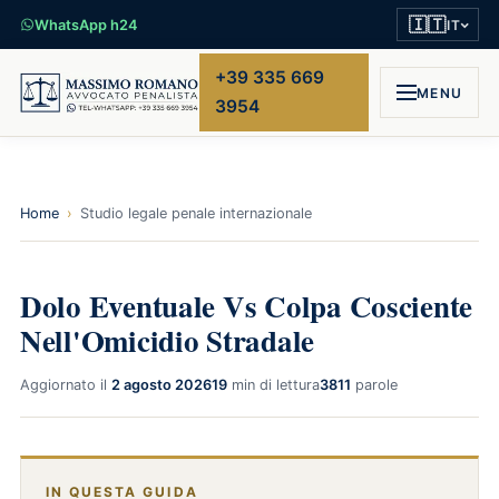
🇮🇹
WhatsApp h24
IT
+39 335 669
MENU
3954
Home
›
Studio legale penale internazionale
Dolo Eventuale Vs Colpa Cosciente
Nell'Omicidio Stradale
Aggiornato il
2 agosto 2026
19
min di lettura
3811
parole
IN QUESTA GUIDA