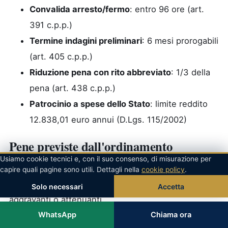
Convalida arresto/fermo
: entro 96 ore (art.
391 c.p.p.)
Termine indagini preliminari
: 6 mesi prorogabili
(art. 405 c.p.p.)
Riduzione pena con rito abbreviato
: 1/3 della
pena (art. 438 c.p.p.)
Patrocinio a spese dello Stato
: limite reddito
12.838,01 euro annui (D.Lgs. 115/2002)
Pene previste dall'ordinamento
Usiamo cookie tecnici e, con il suo consenso, di misurazione per
capire quali pagine sono utili. Dettagli nella
cookie policy
.
Le pene edittali per il
omicidio
variano in base alla
gravità della condotta e alla presenza di circostanze
Solo necessari
Accetta
aggravanti o attenuanti.
WhatsApp
Chiama ora
Pena