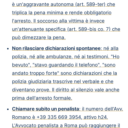
è un'aggravante autonoma (art. 589-ter) che
triplica la pena minima e rende obbligatorio
l'arresto. Il soccorso alla vittima è invece
un'attenuante specifica (art. 589-bis co. 7) che
può dimezzare la pena.
Non rilasciare dichiarazioni spontanee
: né alla
polizia, né alle ambulanze, né ai testimoni. "Ho
bevuto", "stavo guardando il telefono", "sono
andato troppo forte" sono dichiarazioni che la
polizia giudiziaria trascrive nel verbale e che
diventano prove. Il diritto al silenzio vale anche
prima dell'arresto formale.
Chiamare subito un penalista
: il numero dell'Avv.
Romano è +39 335 669 3954, attivo h24.
L'Avvocato penalista a Roma può raggiungere il