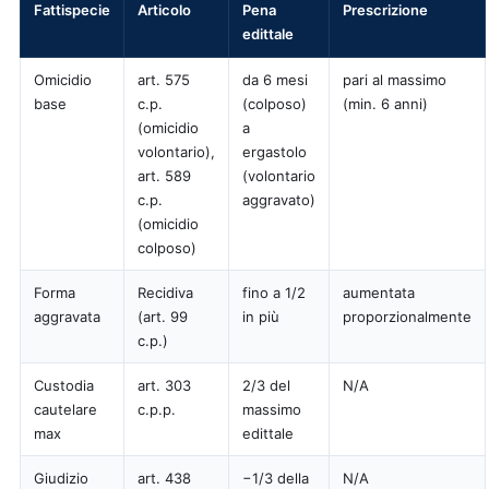
Fattispecie
Articolo
Pena
Prescrizione
edittale
Omicidio
art. 575
da 6 mesi
pari al massimo
base
c.p.
(colposo)
(min. 6 anni)
(omicidio
a
volontario),
ergastolo
art. 589
(volontario
c.p.
aggravato)
(omicidio
colposo)
Forma
Recidiva
fino a 1/2
aumentata
aggravata
(art. 99
in più
proporzionalmente
c.p.)
Custodia
art. 303
2/3 del
N/A
cautelare
c.p.p.
massimo
max
edittale
Giudizio
art. 438
−1/3 della
N/A