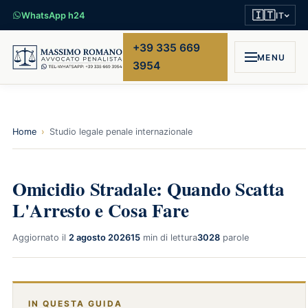
🇮🇹
WhatsApp h24
IT
+39 335 669
MENU
3954
Home
›
Studio legale penale internazionale
Omicidio Stradale: Quando Scatta
L'Arresto e Cosa Fare
Aggiornato il
2 agosto 2026
15
min di lettura
3028
parole
IN QUESTA GUIDA