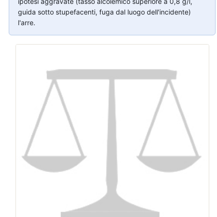
ipotesi aggravate (tasso alcolemico superiore a 0,8 g/l,
guida sotto stupefacenti, fuga dal luogo dell'incidente)
l'arre.