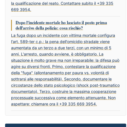
la qualificazione del reato. Contattare subito il +39 335
669 3954.
Dopo l'incidente mortale ho lasciato il posto prima
dell'arrivo della polizia: cosa rischio?
La fuga dopo un incidente con vittima mortale configura
l'art. 589-ter c.p.: la pena dell'omicidio stradale viene
aumentata da un terzo a due terzi, con un minimo di 5
anni. L'arresto, quando avviene, è obbligatorio. La
situazione è molto grave ma non irreparabile: la difesa può
agire su diversi fronti. Primo, contestare la qualificazione
della "fuga" (allontanamento per paura vs. volontà di
sottrarsi alle responsabilità). Secondo, documentare le
circostanze dello stato psicologico (shock post-traumatico
documentato). Terzo, costruire la massima cooperazione
processuale successiva come elemento attenuante. Non
aspettare: chiamare ora il +39 335 669 3954.