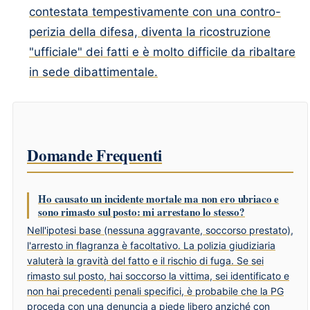
contestata tempestivamente con una contro-
perizia della difesa, diventa la ricostruzione
"ufficiale" dei fatti e è molto difficile da ribaltare
in sede dibattimentale.
Domande Frequenti
Ho causato un incidente mortale ma non ero ubriaco e
sono rimasto sul posto: mi arrestano lo stesso?
Nell'ipotesi base (nessuna aggravante, soccorso prestato),
l'arresto in flagranza è facoltativo. La polizia giudiziaria
valuterà la gravità del fatto e il rischio di fuga. Se sei
rimasto sul posto, hai soccorso la vittima, sei identificato e
non hai precedenti penali specifici, è probabile che la PG
proceda con una denuncia a piede libero anziché con