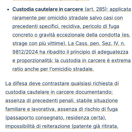
Custodia cautelare in carcere
(art. 285): applicata
raramente per omicidio stradale salvo casi con
precedenti specifici, recidiva, pericolo di fuga
concreto o gravità eccezionale della condotta (es.
strage con più vittime). La Cass. pen. Sez. IV, n.
9812/2024 ha ribadito il principio di adeguatezza
e proporzionalità: la custodia in carcere è extrema
ratio anche per l'omicidio stradale.
La difesa deve contrastare qualsiasi richiesta di
custodia cautelare in carcere documentando:
assenza di precedenti penali, stabile situazione
familiare e lavorativa, assenza di rischio di fuga
(passaporto consegnato, residenza certa),
impossibilità di reiterazione (patente già ritirata,