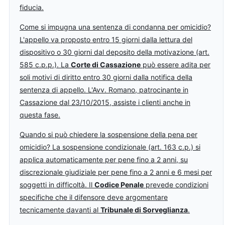
fiducia.
Come si impugna una sentenza di condanna per omicidio?
L'appello va proposto entro 15 giorni dalla lettura del
dispositivo o 30 giorni dal deposito della motivazione (art.
585 c.p.p.). La
Corte di Cassazione
può essere adita per
soli motivi di diritto entro 30 giorni dalla notifica della
sentenza di appello. L'Avv. Romano, patrocinante in
Cassazione dal 23/10/2015, assiste i clienti anche in
questa fase.
Quando si può chiedere la sospensione della pena per
omicidio? La sospensione condizionale (art. 163 c.p.) si
applica automaticamente per pene fino a 2 anni, su
discrezionale giudiziale per pene fino a 2 anni e 6 mesi per
soggetti in difficoltà. Il
Codice Penale
prevede condizioni
specifiche che il difensore deve argomentare
tecnicamente davanti al
Tribunale di Sorveglianza
.