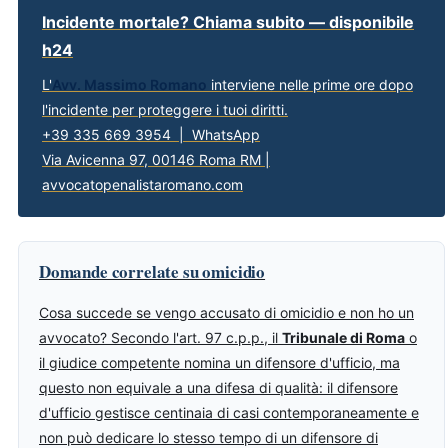
Incidente mortale? Chiama subito — disponibile
h24
L'
Avv. Massimo Romano
interviene nelle prime ore dopo
l'incidente per proteggere i tuoi diritti.
+39 335 669 3954 | WhatsApp
Via Avicenna 97, 00146 Roma RM |
avvocatopenalistaromano.com
Domande correlate su omicidio
Cosa succede se vengo accusato di omicidio e non ho un
avvocato? Secondo l'art. 97 c.p.p., il
Tribunale di Roma
o
il giudice competente nomina un difensore d'ufficio, ma
questo non equivale a una difesa di qualità: il difensore
d'ufficio gestisce centinaia di casi contemporaneamente e
non può dedicare lo stesso tempo di un difensore di