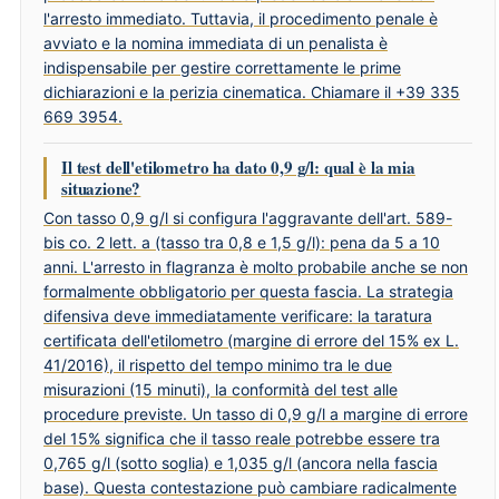
l'arresto immediato. Tuttavia, il procedimento penale è
avviato e la nomina immediata di un penalista è
indispensabile per gestire correttamente le prime
dichiarazioni e la perizia cinematica. Chiamare il +39 335
669 3954.
Il test dell'etilometro ha dato 0,9 g/l: qual è la mia
situazione?
Con tasso 0,9 g/l si configura l'aggravante dell'art. 589-
bis co. 2 lett. a (tasso tra 0,8 e 1,5 g/l): pena da 5 a 10
anni. L'arresto in flagranza è molto probabile anche se non
formalmente obbligatorio per questa fascia. La strategia
difensiva deve immediatamente verificare: la taratura
certificata dell'etilometro (margine di errore del 15% ex L.
41/2016), il rispetto del tempo minimo tra le due
misurazioni (15 minuti), la conformità del test alle
procedure previste. Un tasso di 0,9 g/l a margine di errore
del 15% significa che il tasso reale potrebbe essere tra
0,765 g/l (sotto soglia) e 1,035 g/l (ancora nella fascia
base). Questa contestazione può cambiare radicalmente