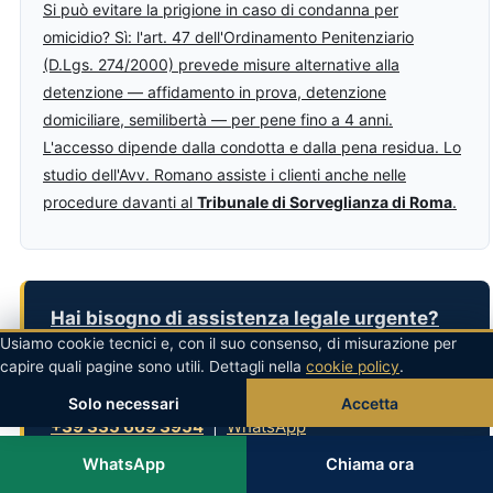
Si può evitare la prigione in caso di condanna per
omicidio? Sì: l'art. 47 dell'Ordinamento Penitenziario
(D.Lgs. 274/2000) prevede misure alternative alla
detenzione — affidamento in prova, detenzione
domiciliare, semilibertà — per pene fino a 4 anni.
L'accesso dipende dalla condotta e dalla pena residua. Lo
studio dell'Avv. Romano assiste i clienti anche nelle
procedure davanti al
Tribunale di Sorveglianza di Roma
.
Hai bisogno di assistenza legale urgente?
Usiamo cookie tecnici e, con il suo consenso, di misurazione per
L'
Avv. Massimo Romano
, penalista cassazionista,
capire quali pagine sono utili. Dettagli nella
cookie policy
.
risponde
24 ore su 24
, tutti i giorni.
Solo necessari
Accetta
+39 335 669 3954
|
WhatsApp
Via Avicenna 97, 00146 Roma RM
WhatsApp
Chiama ora