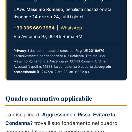
L'
Avv. Massimo Romano
, penalista cassazionista,
risponde
24 ore su 24
, tutti i giorni.
+39 335 669 3954
|
WhatsApp
Via Avicenna 97, 00146 Roma RM
Privacy
: i dati sono trattati ai sensi del
Reg. UE 2016/679
esclusivamente per rispondere alla richiesta. Titolare: Avv.
Massimo Romano, Via Avicenna 97, 00146 Roma — Ordine
Avvocati Napoli n. 14553. La consulenza è coperta da
segreto
professionale
(L. 247/2012 art. 28; art. 622 c.p.).
Quadro normativo applicabile
La disciplina di
Aggressione e Rissa: Evitare la
Condanna?
trova il suo fondamento nel quadro
normativo italiano qui di seguito riassunto.