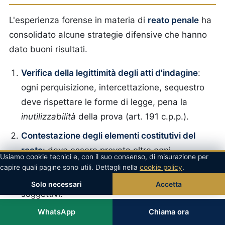
L'esperienza forense in materia di
reato penale
ha
consolidato alcune strategie difensive che hanno
dato buoni risultati.
Verifica della legittimità degli atti d'indagine
:
ogni perquisizione, intercettazione, sequestro
deve rispettare le forme di legge, pena la
inutilizzabilità
della prova (art. 191 c.p.p.).
Contestazione degli elementi costitutivi del
reato
: deve essere provata oltre ogni
Usiamo cookie tecnici e, con il suo consenso, di misurazione per
ragionevole dubbio (art. 533 c.p.p.) la
capire quali pagine sono utili. Dettagli nella
cookie policy
.
sussistenza di tutti gli elementi oggettivi e
Solo necessari
Accetta
soggettivi.
WhatsApp
Chiama ora
Investigazioni difensive
(art. 391-bis ss. c.p.p.):