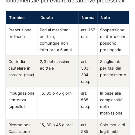
fondamentale per evitare decadenze processuali.
Termine
Durata
Norma
Note
Prescrizione
Pari al massimo
art. 157
Sospensione
ordinaria
edittale,
c.p.
e interruzione
comunque non
possono
inferiore a 6 anni
prolungarla
Custodia
2/3 del massimo
art.
Scaglionata
cautelare in
edittale
303-
per fasi del
carcere (max)
304
procedimento
c.p.p.
Impugnazione
15, 30 o 45 giorni
art.
In base alla
sentenza
585
complessità
(appello)
c.p.p.
della
motivazione
Ricorso per
15, 30 o 45 giorni
art.
Solo motivi di
Cassazione
585
legittimità