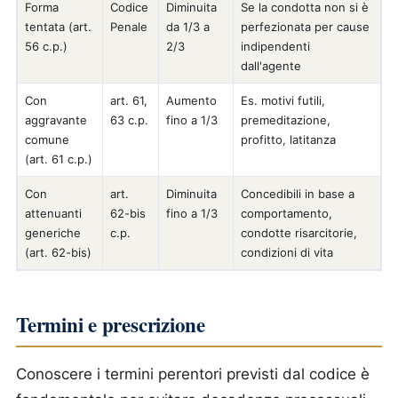
Forma
Codice
Diminuita
Se la condotta non si è
tentata (art.
Penale
da 1/3 a
perfezionata per cause
56 c.p.)
2/3
indipendenti
dall'agente
Con
art. 61,
Aumento
Es. motivi futili,
aggravante
63 c.p.
fino a 1/3
premeditazione,
comune
profitto, latitanza
(art. 61 c.p.)
Con
art.
Diminuita
Concedibili in base a
attenuanti
62-bis
fino a 1/3
comportamento,
generiche
c.p.
condotte risarcitorie,
(art. 62-bis)
condizioni di vita
Termini e prescrizione
Conoscere i termini perentori previsti dal codice è