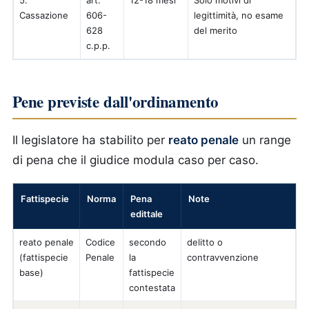
5.
art.
12-18 mesi
Solo motivi di
Cassazione
606-
legittimità, no esame
628
del merito
c.p.p.
Pene previste dall'ordinamento
Il legislatore ha stabilito per
reato penale
un range
di pena che il giudice modula caso per caso.
Fattispecie
Norma
Pena
Note
edittale
reato penale
Codice
secondo
delitto o
(fattispecie
Penale
la
contravvenzione
base)
fattispecie
contestata