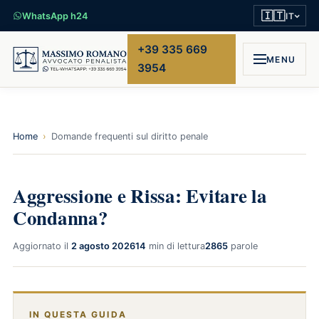
🇮🇹
WhatsApp h24
IT
+39 335 669
MENU
3954
Home
›
Domande frequenti sul diritto penale
Aggressione e Rissa: Evitare la
Condanna?
Aggiornato il
2 agosto 2026
14
min di lettura
2865
parole
IN QUESTA GUIDA