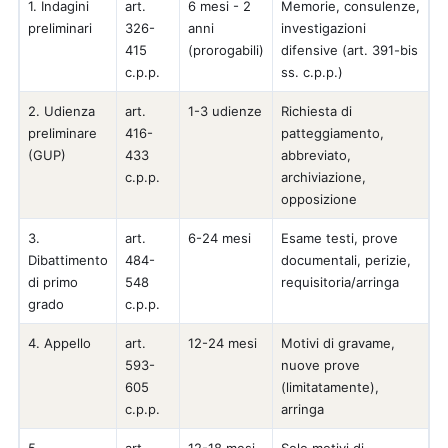
1. Indagini
art.
6 mesi - 2
Memorie, consulenze,
preliminari
326-
anni
investigazioni
415
(prorogabili)
difensive (art. 391-bis
c.p.p.
ss. c.p.p.)
2. Udienza
art.
1-3 udienze
Richiesta di
preliminare
416-
patteggiamento,
(GUP)
433
abbreviato,
c.p.p.
archiviazione,
opposizione
3.
art.
6-24 mesi
Esame testi, prove
Dibattimento
484-
documentali, perizie,
di primo
548
requisitoria/arringa
grado
c.p.p.
4. Appello
art.
12-24 mesi
Motivi di gravame,
593-
nuove prove
605
(limitatamente),
c.p.p.
arringa