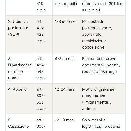
415
(prorogabili)
difensive (art. 391-bis
c.p.p.
ss. c.p.p.)
2. Udienza
art.
1-3 udienze
Richiesta di
preliminare
416-
patteggiamento,
(GUP)
433
abbreviato,
c.p.p.
archiviazione,
opposizione
3.
art.
6-24 mesi
Esame testi, prove
Dibattimento
484-
documentali, perizie,
di primo
548
requisitoria/arringa
grado
c.p.p.
4. Appello
art.
12-24 mesi
Motivi di gravame,
593-
nuove prove
605
(limitatamente),
c.p.p.
arringa
5.
art.
12-18 mesi
Solo motivi di
Cassazione
606-
legittimità, no esame