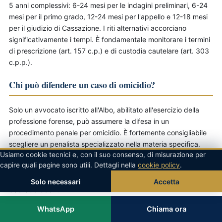
5 anni complessivi: 6-24 mesi per le indagini preliminari, 6-24
mesi per il primo grado, 12-24 mesi per l'appello e 12-18 mesi
per il giudizio di Cassazione. I riti alternativi accorciano
significativamente i tempi. È fondamentale monitorare i termini
di prescrizione (art. 157 c.p.) e di custodia cautelare (art. 303
c.p.p.).
Chi può difendere un caso di omicidio?
Solo un avvocato iscritto all'Albo, abilitato all'esercizio della
professione forense, può assumere la difesa in un
procedimento penale per omicidio. È fortemente consigliabile
scegliere un penalista specializzato nella materia specifica.
Usiamo cookie tecnici e, con il suo consenso, di misurazione per
L'Avv. Massimo Romano, Cassazionista iscritto all'Ordine degli
capire quali pagine sono utili. Dettagli nella
cookie policy
.
Avvocati di Napoli (n. 14553) e Patrocinante in Cassazione dal
23/10/2015, è disponibile per assistenza in tutta Italia al +39
Solo necessari
Accetta
335 669 3954.
WhatsApp
Chiama ora
Come difendersi da un'accusa di omicidio?