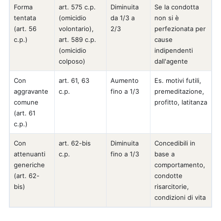
Forma
art. 575 c.p.
Diminuita
Se la condotta
tentata
(omicidio
da 1/3 a
non si è
(art. 56
volontario),
2/3
perfezionata per
c.p.)
art. 589 c.p.
cause
(omicidio
indipendenti
colposo)
dall'agente
Con
art. 61, 63
Aumento
Es. motivi futili,
aggravante
c.p.
fino a 1/3
premeditazione,
comune
profitto, latitanza
(art. 61
c.p.)
Con
art. 62-bis
Diminuita
Concedibili in
attenuanti
c.p.
fino a 1/3
base a
generiche
comportamento,
(art. 62-
condotte
bis)
risarcitorie,
condizioni di vita