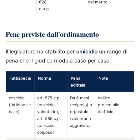
628
del merito
c.p.p.
Pene previste dall'ordinamento
Il legislatore ha stabilito per
omicidio
un range di
pena che il giudice modula caso per caso.
Fattispecie
Norma
Pena
Note
edittale
omicidio
art. 575 c.p.
Da 6 mesi
delitto
(fattispecie
(omicidio
(colposo) a
procedibile
base)
volontario),
ergastolo
d'ufficio
art. 589 c.p.
(volontario
(omicidio
aggravato)
colposo)