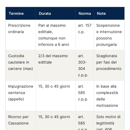
Termine
Durata
Norma
Note
Prescrizione
Pari al massimo
art. 157
Sospensione
ordinaria
edittale,
c.p.
e interruzione
comunque non
possono
inferiore a 6 anni
prolungarla
Custodia
2/3 del massimo
art.
Scaglionata
cautelare in
edittale
303-
per fasi del
carcere (max)
304
procedimento
c.p.p.
Impugnazione
15, 30 o 45 giorni
art.
In base alla
sentenza
585
complessità
(appello)
c.p.p.
della
motivazione
Ricorso per
15, 30 o 45 giorni
art.
Solo motivi di
Cassazione
585
legittimità
c.p.p.
(art. 606