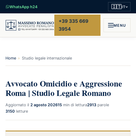
🇮🇹
WhatsApp h24
IT
+39 335 669
MENU
3954
Home
›
Studio legale internazionale
Avvocato Omicidio e Aggressione
Roma | Studio Legale Romano
Aggiornato il
2 agosto 2026
15
min di lettura
2913
parole
3150
letture