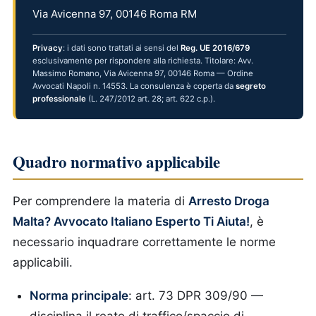
Via Avicenna 97, 00146 Roma RM
Privacy
: i dati sono trattati ai sensi del
Reg. UE 2016/679
esclusivamente per rispondere alla richiesta. Titolare: Avv.
Massimo Romano, Via Avicenna 97, 00146 Roma — Ordine
Avvocati Napoli n. 14553. La consulenza è coperta da
segreto
professionale
(L. 247/2012 art. 28; art. 622 c.p.).
Quadro normativo applicabile
Per comprendere la materia di
Arresto Droga
Malta? Avvocato Italiano Esperto Ti Aiuta!
, è
necessario inquadrare correttamente le norme
applicabili.
Norma principale
: art. 73 DPR 309/90 —