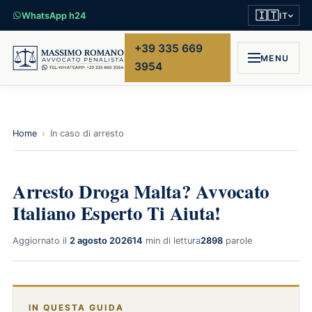
🇮🇹
WhatsApp h24
IT
+39 335 669
MENU
3954
Home
›
In caso di arresto
Arresto Droga Malta? Avvocato
Italiano Esperto Ti Aiuta!
Aggiornato il
2 agosto 2026
14
min di lettura
2898
parole
IN QUESTA GUIDA