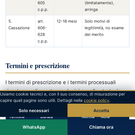
605
(limitatamente),
c.p.p.
arringa
5.
art.
12-18 mesi
Solo motivi di
Cassazione
606-
legittimità, no esame
628
del merito
c.p.p.
Termini e prescrizione
I termini di prescrizione e i termini processuali
rivestono un'importanza decisiva nella strategia
Usiamo cookie tecnici e, con il suo consenso, di misurazione per
difensiva.
capire quali pagine sono utili. Dettagli nella
cookie policy
.
Solo necessari
Accetta
Termine
Durata
Norma
Note
WhatsApp
Chiama ora
Prescrizione
Pari al massimo
art. 157
Sospensione