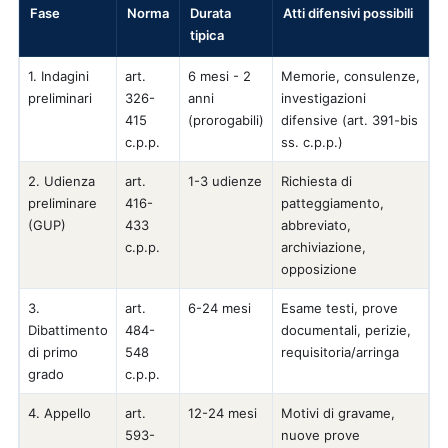
Fase
Norma
Durata
Atti difensivi possibili
tipica
1. Indagini
art.
6 mesi - 2
Memorie, consulenze,
preliminari
326-
anni
investigazioni
415
(prorogabili)
difensive (art. 391-bis
c.p.p.
ss. c.p.p.)
2. Udienza
art.
1-3 udienze
Richiesta di
preliminare
416-
patteggiamento,
(GUP)
433
abbreviato,
c.p.p.
archiviazione,
opposizione
3.
art.
6-24 mesi
Esame testi, prove
Dibattimento
484-
documentali, perizie,
di primo
548
requisitoria/arringa
grado
c.p.p.
4. Appello
art.
12-24 mesi
Motivi di gravame,
593-
nuove prove