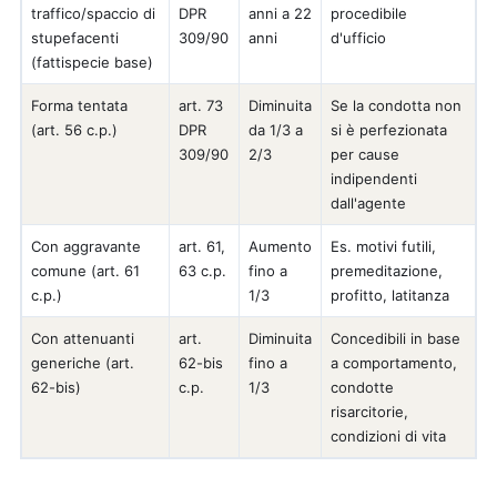
traffico/spaccio di
DPR
anni a 22
procedibile
stupefacenti
309/90
anni
d'ufficio
(fattispecie base)
Forma tentata
art. 73
Diminuita
Se la condotta non
(art. 56 c.p.)
DPR
da 1/3 a
si è perfezionata
309/90
2/3
per cause
indipendenti
dall'agente
Con aggravante
art. 61,
Aumento
Es. motivi futili,
comune (art. 61
63 c.p.
fino a
premeditazione,
c.p.)
1/3
profitto, latitanza
Con attenuanti
art.
Diminuita
Concedibili in base
generiche (art.
62-bis
fino a
a comportamento,
62-bis)
c.p.
1/3
condotte
risarcitorie,
condizioni di vita