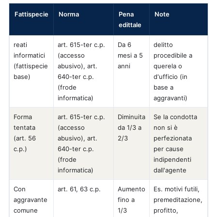
Fattispecie
Norma
Pena
Note
edittale
reati
art. 615-ter c.p.
Da 6
delitto
informatici
(accesso
mesi a 5
procedibile a
(fattispecie
abusivo), art.
anni
querela o
base)
640-ter c.p.
d'ufficio (in
(frode
base a
informatica)
aggravanti)
Forma
art. 615-ter c.p.
Diminuita
Se la condotta
tentata
(accesso
da 1/3 a
non si è
(art. 56
abusivo), art.
2/3
perfezionata
c.p.)
640-ter c.p.
per cause
(frode
indipendenti
informatica)
dall'agente
Con
art. 61, 63 c.p.
Aumento
Es. motivi futili,
aggravante
fino a
premeditazione,
comune
1/3
profitto,