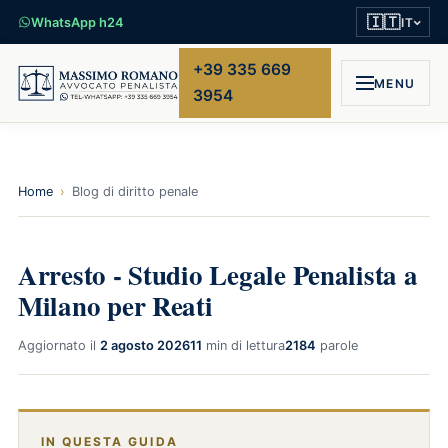
🇮🇹
WhatsApp h24
IT
+39 335 669
MENU
3954
Home
›
Blog di diritto penale
Arresto - Studio Legale Penalista a
Milano per Reati
Aggiornato il
2 agosto 2026
11
min di lettura
2184
parole
IN QUESTA GUIDA