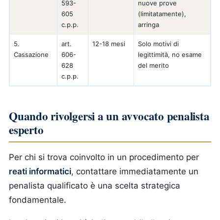
593-
nuove prove
605
(limitatamente),
c.p.p.
arringa
5.
art.
12-18 mesi
Solo motivi di
Cassazione
606-
legittimità, no esame
628
del merito
c.p.p.
Quando rivolgersi a un avvocato penalista
esperto
Per chi si trova coinvolto in un procedimento per
reati informatici
, contattare immediatamente un
penalista qualificato è una scelta strategica
fondamentale.