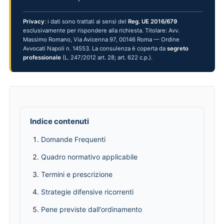
Privacy
: i dati sono trattati ai sensi del
Reg. UE 2016/679
esclusivamente per rispondere alla richiesta. Titolare: Avv.
Massimo Romano, Via Avicenna 97, 00146 Roma — Ordine
Avvocati Napoli n. 14553. La consulenza è coperta da
segreto
professionale
(L. 247/2012 art. 28; art. 622 c.p.).
Indice contenuti
Domande Frequenti
Quadro normativo applicabile
Termini e prescrizione
Strategie difensive ricorrenti
Pene previste dall'ordinamento