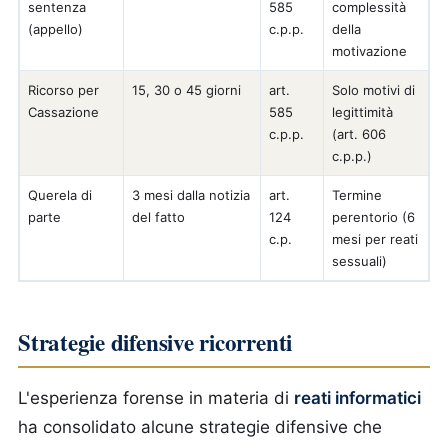
sentenza
585
complessità
(appello)
c.p.p.
della
motivazione
Ricorso per
15, 30 o 45 giorni
art.
Solo motivi di
Cassazione
585
legittimità
c.p.p.
(art. 606
c.p.p.)
Querela di
3 mesi dalla notizia
art.
Termine
parte
del fatto
124
perentorio (6
c.p.
mesi per reati
sessuali)
Strategie difensive ricorrenti
L'esperienza forense in materia di
reati informatici
ha consolidato alcune strategie difensive che