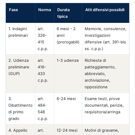
Fase
Norma
Durata
Atti difensivi possibili
tipica
1. Indagini
art.
6 mesi - 2
Memorie, consulenze,
preliminari
326-
anni
investigazioni
415
(prorogabili)
difensive (art. 391-bis
c.p.p.
ss. c.p.p.)
2. Udienza
art.
1-3 udienze
Richiesta di
preliminare
416-
patteggiamento,
(GUP)
433
abbreviato,
c.p.p.
archiviazione,
opposizione
3.
art.
6-24 mesi
Esame testi, prove
Dibattimento
484-
documentali, perizie,
di primo
548
requisitoria/arringa
grado
c.p.p.
4. Appello
art.
12-24 mesi
Motivi di gravame,