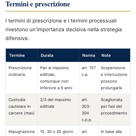
Termini e prescrizione
I termini di prescrizione e i termini processuali
rivestono un'importanza decisiva nella strategia
difensiva.
Termine
Durata
Norma
Note
Prescrizione
Pari al massimo
art. 157
Sospensione
ordinaria
edittale,
c.p.
e interruzione
comunque non
possono
inferiore a 6 anni
prolungarla
Custodia
2/3 del massimo
art.
Scaglionata
cautelare in
edittale
303-
per fasi del
carcere (max)
304
procedimento
c.p.p.
Impugnazione
15, 30 o 45 giorni
art.
In base alla