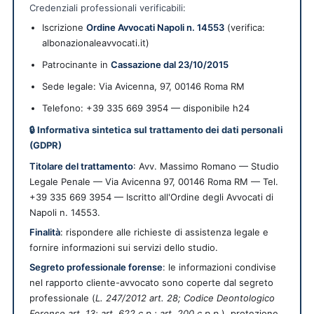
Credenziali professionali verificabili:
Iscrizione
Ordine Avvocati Napoli n. 14553
(verifica:
albonazionaleavvocati.it)
Patrocinante in
Cassazione dal 23/10/2015
Sede legale:
Via Avicenna, 97
,
00146
Roma
RM
Telefono: +39 335 669 3954 — disponibile h24
🔒 Informativa sintetica sul trattamento dei dati personali
(GDPR)
Titolare del trattamento
: Avv. Massimo Romano — Studio
Legale Penale — Via Avicenna 97, 00146 Roma RM — Tel.
+39 335 669 3954 — Iscritto all'Ordine degli Avvocati di
Napoli n. 14553.
Finalità
: rispondere alle richieste di assistenza legale e
fornire informazioni sui servizi dello studio.
Segreto professionale forense
: le informazioni condivise
nel rapporto cliente-avvocato sono coperte dal segreto
professionale (
L. 247/2012 art. 28; Codice Deontologico
Forense art. 13; art. 622 c.p.; art. 200 c.p.p.
), protezione