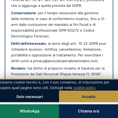
che si aggiunge a quella prevista dal GDPR.
Conservazione
: per il tempo necessario alla gestione
della richiesta. In caso di conferimento incarico, fino a 10
anni dalla conclusione del mandato ai fini fiscali e di
responsabilità professionale (DPR 633/72 e Codice
Deontologico Forense).
Diritti dell'interessato
: ai sensi degli artt. 15-22 GDPR puoi
richiedere accesso, rettifica, cancellazione, limitazione,
portabilità e opposizione al trattamento. Per esercitare i
diritti scrivi a privacy@avvocatopenalistaromano.com.
Reclamo
: hai diritto di proporre reclamo al Garante per la
Protezione dei Dati Personali (Piazza Venezia 11, 00187
Roma — garante@gpdp.it).
Usiamo cookie tecnici e, con il suo consenso, di misurazione per
capire quali pagine sono utili. Dettagli nella
cookie policy
.
Per l'informativa completa e la politica sui cookie consulta la Privacy
Policy e la Cookie Policy.
Solo necessari
Accetta
WhatsApp
Chiama ora
QUESTA GUIDA FA PARTE DI