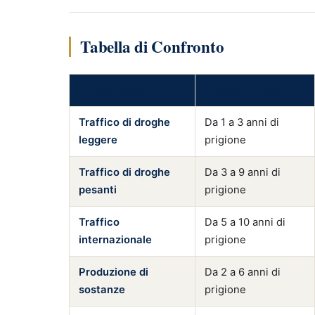
Tabella di Confronto
Tipo di Reato
Possibile Pena
Traffico di droghe
Da 1 a 3 anni di
leggere
prigione
Traffico di droghe
Da 3 a 9 anni di
pesanti
prigione
Traffico
Da 5 a 10 anni di
internazionale
prigione
Produzione di
Da 2 a 6 anni di
sostanze
prigione