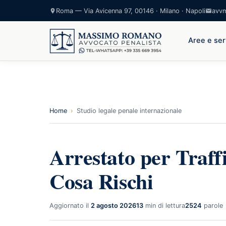
Roma — Via Avicenna 97, 00146 · Milano · Napoli
avv
Aree e ser
Home
›
Studio legale penale internazionale
Arrestato per Traff
Cosa Rischi
Aggiornato il
2 agosto 2026
13
min di lettura
2524
parole