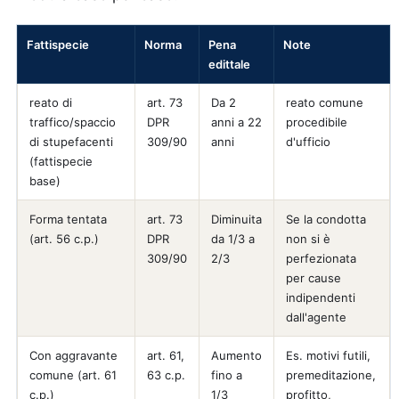
Fattispecie
Norma
Pena
Note
edittale
reato di
art. 73
Da 2
reato comune
traffico/spaccio
DPR
anni a 22
procedibile
di stupefacenti
309/90
anni
d'ufficio
(fattispecie
base)
Forma tentata
art. 73
Diminuita
Se la condotta
(art. 56 c.p.)
DPR
da 1/3 a
non si è
309/90
2/3
perfezionata
per cause
indipendenti
dall'agente
Con aggravante
art. 61,
Aumento
Es. motivi futili,
comune (art. 61
63 c.p.
fino a
premeditazione,
c.p.)
1/3
profitto,