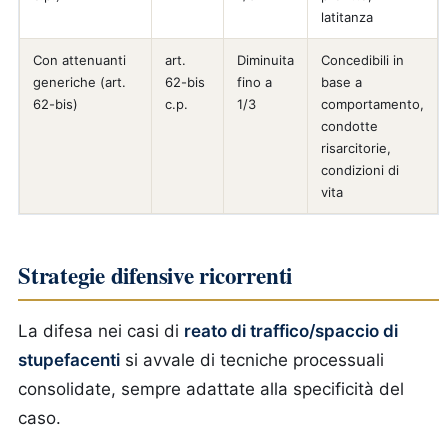
latitanza
Con attenuanti
art.
Diminuita
Concedibili in
generiche (art.
62-bis
fino a
base a
62-bis)
c.p.
1/3
comportamento,
condotte
risarcitorie,
condizioni di
vita
Strategie difensive ricorrenti
La difesa nei casi di
reato di traffico/spaccio di
stupefacenti
si avvale di tecniche processuali
consolidate, sempre adattate alla specificità del
caso.