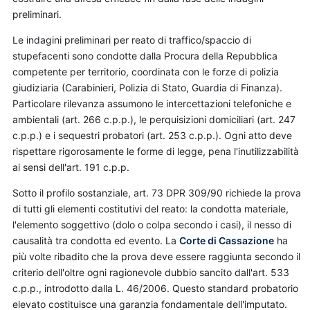
preliminari.
Le indagini preliminari per reato di traffico/spaccio di
stupefacenti sono condotte dalla Procura della Repubblica
competente per territorio, coordinata con le forze di polizia
giudiziaria (Carabinieri, Polizia di Stato, Guardia di Finanza).
Particolare rilevanza assumono le intercettazioni telefoniche e
ambientali (art. 266 c.p.p.), le perquisizioni domiciliari (art. 247
c.p.p.) e i sequestri probatori (art. 253 c.p.p.). Ogni atto deve
rispettare rigorosamente le forme di legge, pena l'inutilizzabilità
ai sensi dell'art. 191 c.p.p.
Sotto il profilo sostanziale, art. 73 DPR 309/90 richiede la prova
di tutti gli elementi costitutivi del reato: la condotta materiale,
l'elemento soggettivo (dolo o colpa secondo i casi), il nesso di
causalità tra condotta ed evento. La
Corte di Cassazione
ha
più volte ribadito che la prova deve essere raggiunta secondo il
criterio dell'oltre ogni ragionevole dubbio sancito dall'art. 533
c.p.p., introdotto dalla L. 46/2006. Questo standard probatorio
elevato costituisce una garanzia fondamentale dell'imputato.