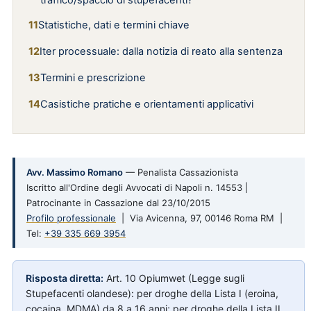
traffico/spaccio di stupefacenti?
Statistiche, dati e termini chiave
Iter processuale: dalla notizia di reato alla sentenza
Termini e prescrizione
Casistiche pratiche e orientamenti applicativi
Avv. Massimo Romano
— Penalista Cassazionista
Iscritto all'Ordine degli Avvocati di Napoli n. 14553 |
Patrocinante in Cassazione dal 23/10/2015
Profilo professionale
| Via Avicenna, 97, 00146 Roma RM |
Tel:
+39 335 669 3954
Risposta diretta:
Art. 10 Opiumwet (Legge sugli
Stupefacenti olandese): per droghe della Lista I (eroina,
cocaina, MDMA) da 8 a 16 anni; per droghe della Lista II