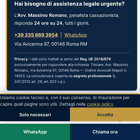
Hai bisogno di assistenza legale urgente?
L'
Avv. Massimo Romano
, penalista cassazionista,
risponde
24 ore su 24
, tutti i giorni.
+39 335 669 3954
|
WhatsApp
Via Avicenna 97, 00146 Roma RM
Privacy
: i dati sono trattati ai sensi del
Reg. UE 2016/679
esclusivamente per rispondere alla richiesta. Titolare: Avv. Massimo
Romano, Via Avicenna 97, 00146 Roma — Ordine Avvocati Napoli n.
14553. La consulenza è coperta da
segreto professionale
(L.
247/2012 art. 28; art. 622 c.p.).
Usiamo cookie tecnici e, con il suo consenso, di misurazione per
capire quali pagine sono utili. Dettagli nella
🔒 Informativa sintetica sul trattamento dei dati personali
cookie policy
.
(GDPR)
Solo necessari
Accetta
Titolare del trattamento
: Avv. Massimo Romano — Studio Legale
Penale — Via Avicenna 97, 00146 Roma RM — Tel. +39 335 669
3954 — Iscritto all'Ordine degli Avvocati di Napoli n. 14553.
WhatsApp
Chiama ora
Finalità
: rispondere alle richieste di assistenza legale e fornire