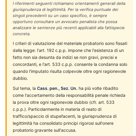
I riferimenti seguenti richiamano orientamenti generali della
giurisprudenza di legittimità. Per la verifica puntuale dei
singoli precedenti su un caso specifico, è sempre
opportuno consultare un avvocato penalista che possa
analizzare le sentenze più recenti applicabili alla fattispecie
concreta.
I criteri di valutazione del materiale probatorio sono fissati
dalla legge: l'art. 192 c.p.p. impone che l'esistenza di un
fatto non sia desunta da indizi se non gravi, precisi e
concordanti, e l'art. 533 c.p.p. consente la condanna solo
quando l'imputato risulta colpevole oltre ogni ragionevole
dubbio.
Sul tema, la
Cass. pen., Sez. Un.
ha più volte ribadito
come l'accertamento della responsabilità penale richieda
la prova oltre ogni ragionevole dubbio (cfr. art. 533
c.p.p.). Particolarmente in materia di reato di
traffico/spaccio di stupefacenti, la giurisprudenza di
legittimità ha consolidato principi rigorosi sull'onere
probatorio gravante sull'accusa.