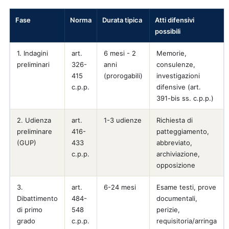
Fase
Norma
Durata tipica
Atti difensivi
possibili
1. Indagini
art.
6 mesi - 2
Memorie,
preliminari
326-
anni
consulenze,
415
(prorogabili)
investigazioni
c.p.p.
difensive (art.
391-bis ss. c.p.p.)
2. Udienza
art.
1-3 udienze
Richiesta di
preliminare
416-
patteggiamento,
(GUP)
433
abbreviato,
c.p.p.
archiviazione,
opposizione
3.
art.
6-24 mesi
Esame testi, prove
Dibattimento
484-
documentali,
di primo
548
perizie,
grado
c.p.p.
requisitoria/arringa