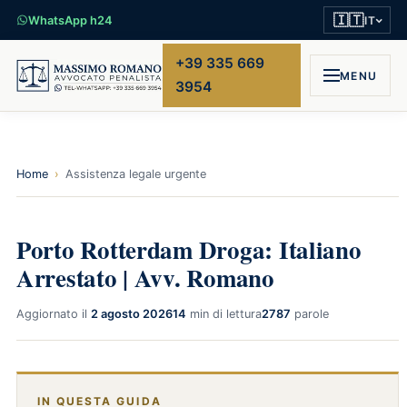
🇮🇹
WhatsApp h24
IT
+39 335 669
MENU
3954
Home
›
Assistenza legale urgente
Porto Rotterdam Droga: Italiano
Arrestato | Avv. Romano
Aggiornato il
2 agosto 2026
14
min di lettura
2787
parole
IN QUESTA GUIDA