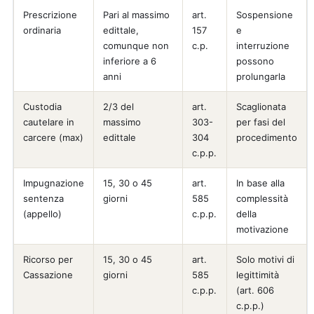
Prescrizione
Pari al massimo
art.
Sospensione
ordinaria
edittale,
157
e
comunque non
c.p.
interruzione
inferiore a 6
possono
anni
prolungarla
Custodia
2/3 del
art.
Scaglionata
cautelare in
massimo
303-
per fasi del
carcere (max)
edittale
304
procedimento
c.p.p.
Impugnazione
15, 30 o 45
art.
In base alla
sentenza
giorni
585
complessità
(appello)
c.p.p.
della
motivazione
Ricorso per
15, 30 o 45
art.
Solo motivi di
Cassazione
giorni
585
legittimità
c.p.p.
(art. 606
c.p.p.)