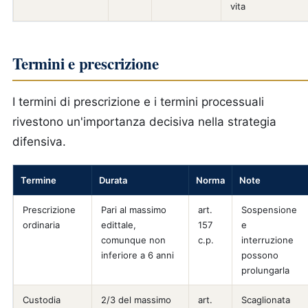
vita
Termini e prescrizione
I termini di prescrizione e i termini processuali
rivestono un'importanza decisiva nella strategia
difensiva.
Termine
Durata
Norma
Note
Prescrizione
Pari al massimo
art.
Sospensione
ordinaria
edittale,
157
e
comunque non
c.p.
interruzione
inferiore a 6 anni
possono
prolungarla
Custodia
2/3 del massimo
art.
Scaglionata