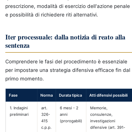
prescrizione, modalità di esercizio dell'azione penale
e possibilità di richiedere riti alternativi.
Iter processuale: dalla notizia di reato alla
sentenza
Comprendere le fasi del procedimento è essenziale
per impostare una strategia difensiva efficace fin dal
primo momento.
Fase
Norma
Durata tipica
Atti difensivi possibili
1. Indagini
art.
6 mesi - 2
Memorie,
preliminari
326-
anni
consulenze,
415
(prorogabili)
investigazioni
c.p.p.
difensive (art. 391-