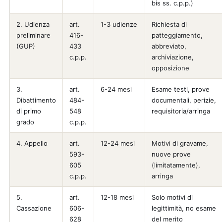
bis ss. c.p.p.)
2. Udienza
art.
1-3 udienze
Richiesta di
preliminare
416-
patteggiamento,
(GUP)
433
abbreviato,
c.p.p.
archiviazione,
opposizione
3.
art.
6-24 mesi
Esame testi, prove
Dibattimento
484-
documentali, perizie,
di primo
548
requisitoria/arringa
grado
c.p.p.
4. Appello
art.
12-24 mesi
Motivi di gravame,
593-
nuove prove
605
(limitatamente),
c.p.p.
arringa
5.
art.
12-18 mesi
Solo motivi di
Cassazione
606-
legittimità, no esame
628
del merito