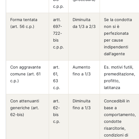
c.p.p.
Forma tentata
artt.
Diminuita
Se la condotta
(art. 56 c.p.)
697-
da 1/3 a 2/3
non si è
722-
perfezionata
bis
per cause
c.p.p.
indipendenti
dall'agente
Con aggravante
art.
Aumento
Es. motivi futili,
comune (art. 61
61,
fino a 1/3
premeditazione,
c.p.)
63
profitto,
c.p.
latitanza
Con attenuanti
art.
Diminuita
Concedibili in
generiche (art.
62-
fino a 1/3
base a
62-bis)
bis
comportamento,
c.p.
condotte
risarcitorie,
condizioni di