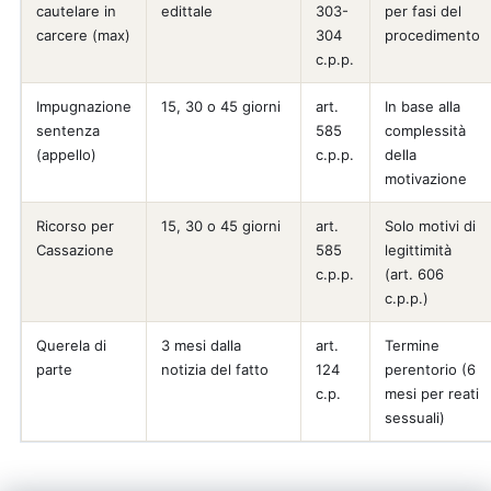
cautelare in
edittale
303-
per fasi del
carcere (max)
304
procedimento
c.p.p.
Impugnazione
15, 30 o 45 giorni
art.
In base alla
sentenza
585
complessità
(appello)
c.p.p.
della
motivazione
Ricorso per
15, 30 o 45 giorni
art.
Solo motivi di
Cassazione
585
legittimità
c.p.p.
(art. 606
c.p.p.)
Querela di
3 mesi dalla
art.
Termine
parte
notizia del fatto
124
perentorio (6
c.p.
mesi per reati
sessuali)