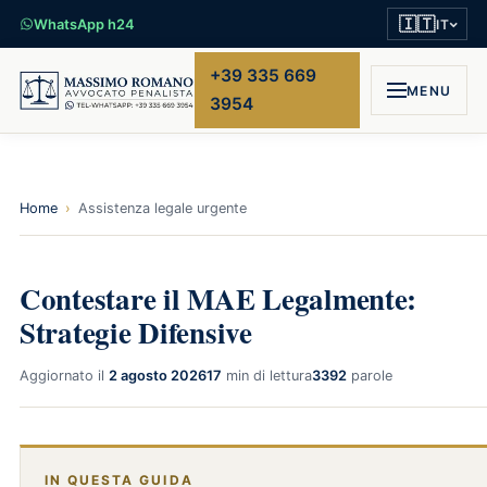
🇮🇹
WhatsApp h24
IT
+39 335 669
MENU
3954
Home
›
Assistenza legale urgente
Contestare il MAE Legalmente:
Strategie Difensive
Aggiornato il
2 agosto 2026
17
min di lettura
3392
parole
IN QUESTA GUIDA