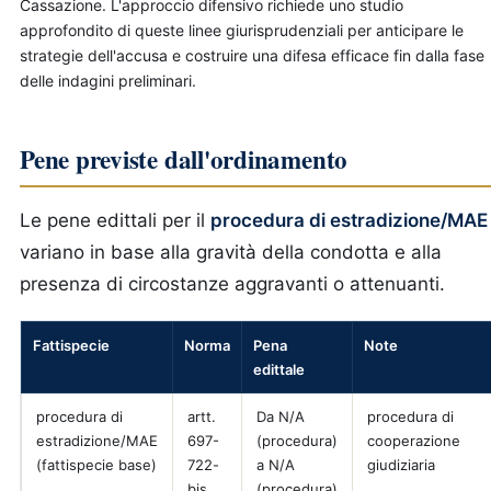
Cassazione. L'approccio difensivo richiede uno studio
approfondito di queste linee giurisprudenziali per anticipare le
strategie dell'accusa e costruire una difesa efficace fin dalla fase
delle indagini preliminari.
Pene previste dall'ordinamento
Le pene edittali per il
procedura di estradizione/MAE
variano in base alla gravità della condotta e alla
presenza di circostanze aggravanti o attenuanti.
Fattispecie
Norma
Pena
Note
edittale
procedura di
artt.
Da N/A
procedura di
estradizione/MAE
697-
(procedura)
cooperazione
(fattispecie base)
722-
a N/A
giudiziaria
bis
(procedura)