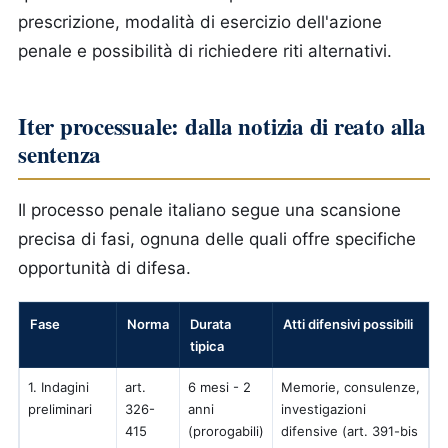
prescrizione, modalità di esercizio dell'azione
penale e possibilità di richiedere riti alternativi.
Iter processuale: dalla notizia di reato alla
sentenza
Il processo penale italiano segue una scansione
precisa di fasi, ognuna delle quali offre specifiche
opportunità di difesa.
Fase
Norma
Durata
Atti difensivi possibili
tipica
1. Indagini
art.
6 mesi - 2
Memorie, consulenze,
preliminari
326-
anni
investigazioni
415
(prorogabili)
difensive (art. 391-bis