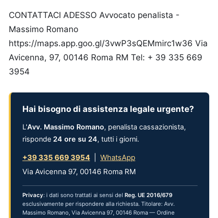
CONTATTACI ADESSO Avvocato penalista -
Massimo Romano
https://maps.app.goo.gl/3vwP3sQEMmirc1w36 Via
Avicenna, 97, 00146 Roma RM Tel: + 39 335 669
3954
Hai bisogno di assistenza legale urgente?
L'
Avv. Massimo Romano
, penalista cassazionista,
risponde
24 ore su 24
, tutti i giorni.
+39 335 669 3954
|
WhatsApp
Via Avicenna 97, 00146 Roma RM
Privacy
: i dati sono trattati ai sensi del
Reg. UE 2016/679
esclusivamente per rispondere alla richiesta. Titolare: Avv.
Massimo Romano, Via Avicenna 97, 00146 Roma — Ordine