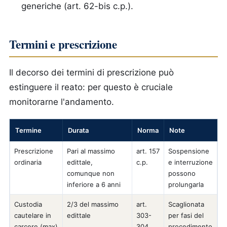
generiche (art. 62-bis c.p.).
Termini e prescrizione
Il decorso dei termini di prescrizione può
estinguere il reato: per questo è cruciale
monitorarne l'andamento.
Termine
Durata
Norma
Note
Prescrizione
Pari al massimo
art. 157
Sospensione
ordinaria
edittale,
c.p.
e interruzione
comunque non
possono
inferiore a 6 anni
prolungarla
Custodia
2/3 del massimo
art.
Scaglionata
cautelare in
edittale
303-
per fasi del
carcere (max)
304
procedimento