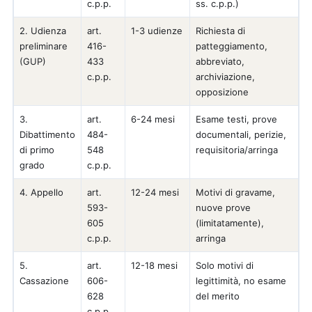
c.p.p.
ss. c.p.p.)
2. Udienza
art.
1-3 udienze
Richiesta di
preliminare
416-
patteggiamento,
(GUP)
433
abbreviato,
c.p.p.
archiviazione,
opposizione
3.
art.
6-24 mesi
Esame testi, prove
Dibattimento
484-
documentali, perizie,
di primo
548
requisitoria/arringa
grado
c.p.p.
4. Appello
art.
12-24 mesi
Motivi di gravame,
593-
nuove prove
605
(limitatamente),
c.p.p.
arringa
5.
art.
12-18 mesi
Solo motivi di
Cassazione
606-
legittimità, no esame
628
del merito
c.p.p.