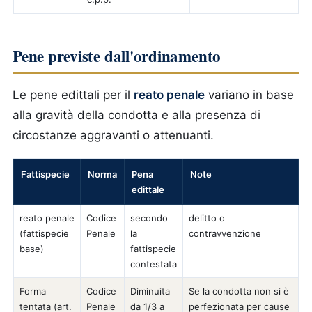
Pene previste dall'ordinamento
Le pene edittali per il
reato penale
variano in base
alla gravità della condotta e alla presenza di
circostanze aggravanti o attenuanti.
Fattispecie
Norma
Pena
Note
edittale
reato penale
Codice
secondo
delitto o
(fattispecie
Penale
la
contravvenzione
base)
fattispecie
contestata
Forma
Codice
Diminuita
Se la condotta non si è
tentata (art.
Penale
da 1/3 a
perfezionata per cause