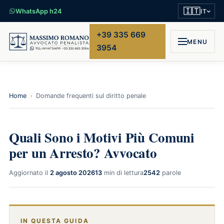
🇮🇹
WhatsApp h24
IT
+39 335 669
MENU
3954
Home
›
Domande frequenti sul diritto penale
Quali Sono i Motivi Più Comuni
per un Arresto? Avvocato
Aggiornato il
2 agosto 2026
13
min di lettura
2542
parole
IN QUESTA GUIDA