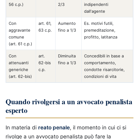
56 c.p.)
2/3
indipendenti
dall'agente
Con
art. 61,
Aumento
Es. motivi futili,
aggravante
63 c.p.
fino a 1/3
premeditazione,
comune
profitto, latitanza
(art. 61 c.p.)
Con
art.
Diminuita
Concedibili in base a
attenuanti
62-bis
fino a 1/3
comportamento,
generiche
c.p.
condotte risarcitorie,
(art. 62-bis)
condizioni di vita
Quando rivolgersi a un avvocato penalista
esperto
In materia di
reato penale
, il momento in cui ci si
rivolge a un avvocato penalista può fare la