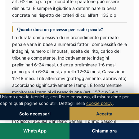
art. 62-bis c.p. o per condotte riparatorie può essere
diminuita. È sempre il giudice a determinare la pena
concreta nel rispetto dei criteri di cui all'art. 133 c.p.
Quanto dura un processo per reato penale?
La durata complessiva di un procedimento per reato
penale varia in base a numerosi fattori: complessità delle
indagini, numero di imputati, scelta del rito, carico del
tribunale competente. Indicativamente: indagini
preliminari 6-24 mesi, udienza preliminare 1-6 mesi,
primo grado 6-24 mesi, appello 12-24 mesi, Cassazione
12-18 mesi. I riti alternativi (patteggiamento, abbreviato)
accorciano significativamente i tempi. È fondamentale
monitorare i termini di prescrizione (art. 157 c.p.) e di
Usiamo cookie tecnici e, con il suo consenso, di misurazione per
custodia cautelare (art. 303 c.p.p.).
capire quali pagine sono utili. Dettagli nella
cookie policy
.
Cosa fare se vengo accusato di reato penale?
Solo necessari
Accetta
In caso di accusa per reato penale, il primo passo è
esercitare il diritto al silenzio
(art. 64 c.p.p.) finché non
WhatsApp
Chiama ora
si è parlato con un avvocato. Non rendere dichiarazioni