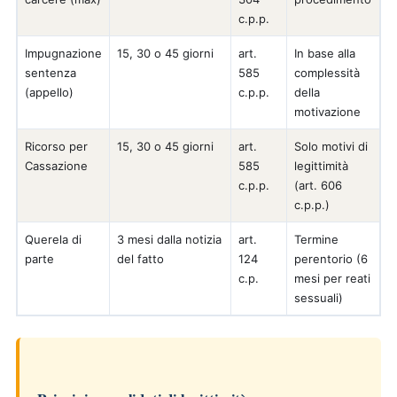
c.p.p.
Impugnazione
15, 30 o 45 giorni
art.
In base alla
sentenza
585
complessità
(appello)
c.p.p.
della
motivazione
Ricorso per
15, 30 o 45 giorni
art.
Solo motivi di
Cassazione
585
legittimità
c.p.p.
(art. 606
c.p.p.)
Querela di
3 mesi dalla notizia
art.
Termine
parte
del fatto
124
perentorio (6
c.p.
mesi per reati
sessuali)