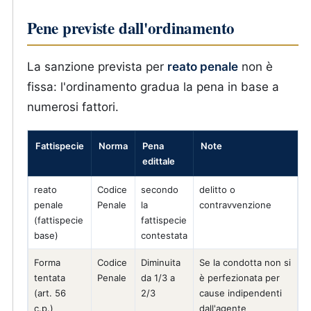
Pene previste dall'ordinamento
La sanzione prevista per
reato penale
non è
fissa: l'ordinamento gradua la pena in base a
numerosi fattori.
Fattispecie
Norma
Pena
Note
edittale
reato
Codice
secondo
delitto o
penale
Penale
la
contravvenzione
(fattispecie
fattispecie
base)
contestata
Forma
Codice
Diminuita
Se la condotta non si
tentata
Penale
da 1/3 a
è perfezionata per
(art. 56
2/3
cause indipendenti
c.p.)
dall'agente