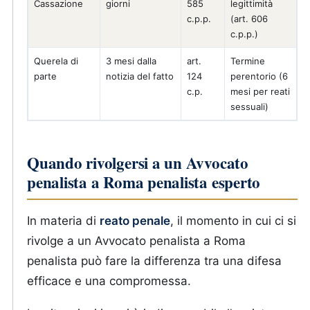
Cassazione
giorni
585
legittimità
c.p.p.
(art. 606
c.p.p.)
Querela di
3 mesi dalla
art.
Termine
parte
notizia del fatto
124
perentorio (6
c.p.
mesi per reati
sessuali)
Quando rivolgersi a un Avvocato
penalista a Roma penalista esperto
In materia di
reato penale
, il momento in cui ci si
rivolge a un Avvocato penalista a Roma
penalista può fare la differenza tra una difesa
efficace e una compromessa.