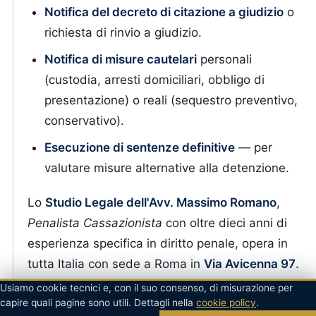
Notifica del decreto di citazione a giudizio
o
richiesta di rinvio a giudizio.
Notifica di misure cautelari
personali
(custodia, arresti domiciliari, obbligo di
presentazione) o reali (sequestro preventivo,
conservativo).
Esecuzione di sentenze definitive
— per
valutare misure alternative alla detenzione.
Lo
Studio Legale dell'Avv. Massimo Romano
,
Penalista Cassazionista
con oltre dieci anni di
esperienza specifica in diritto penale, opera in
tutta Italia con sede a Roma in
Via Avicenna 97
.
Per emergenze è disponibile h24 al
+39 335
Usiamo cookie tecnici e, con il suo consenso, di misurazione per
capire quali pagine sono utili. Dettagli nella
cookie policy
.
669 3954
.