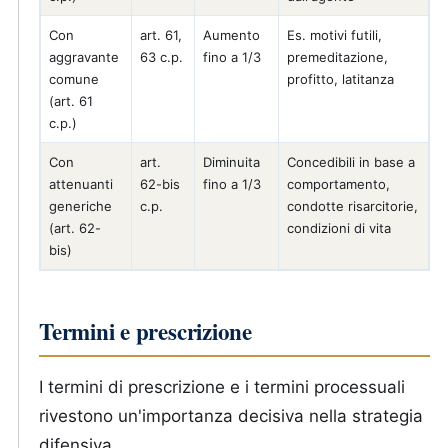
Con
art. 61,
Aumento
Es. motivi futili,
aggravante
63 c.p.
fino a 1/3
premeditazione,
comune
profitto, latitanza
(art. 61
c.p.)
Con
art.
Diminuita
Concedibili in base a
attenuanti
62-bis
fino a 1/3
comportamento,
generiche
c.p.
condotte risarcitorie,
(art. 62-
condizioni di vita
bis)
Termini e prescrizione
I termini di prescrizione e i termini processuali
rivestono un'importanza decisiva nella strategia
difensiva.