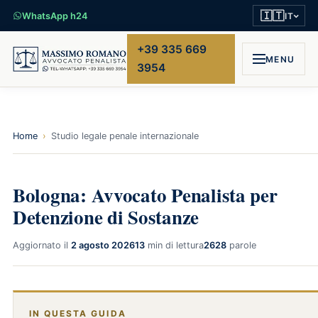
🇮🇹
WhatsApp h24
IT
+39 335 669
MENU
3954
Home
›
Studio legale penale internazionale
Bologna: Avvocato Penalista per
Detenzione di Sostanze
Aggiornato il
2 agosto 2026
13
min di lettura
2628
parole
IN QUESTA GUIDA