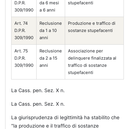
D.P.R.
da 6 mesi
stupefacenti
309/1990
a 6 anni
Art. 74
Reclusione
Produzione e traffico di
D.P.R.
da 1 a 10
sostanze stupefacenti
309/1990
anni
Art. 75
Reclusione
Associazione per
D.P.R.
da 2 a 15
delinquere finalizzata al
309/1990
anni
traffico di sostanze
stupefacenti
La Cass. pen. Sez. X n.
La Cass. pen. Sez. X n.
La giurisprudenza di legittimità ha stabilito che
"la produzione e il traffico di sostanze