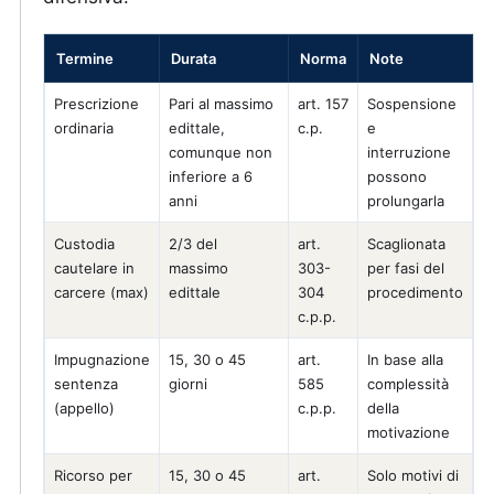
Termine
Durata
Norma
Note
Prescrizione
Pari al massimo
art. 157
Sospensione
ordinaria
edittale,
c.p.
e
comunque non
interruzione
inferiore a 6
possono
anni
prolungarla
Custodia
2/3 del
art.
Scaglionata
cautelare in
massimo
303-
per fasi del
carcere (max)
edittale
304
procedimento
c.p.p.
Impugnazione
15, 30 o 45
art.
In base alla
sentenza
giorni
585
complessità
(appello)
c.p.p.
della
motivazione
Ricorso per
15, 30 o 45
art.
Solo motivi di