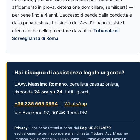
affidamento in prova, detenzione domiciliare, semilibertà —
per pene fino a 4 anni. L'accesso dipende dalla condotta e
dalla pena residua. Lo studio dell'Avv. Romano assiste i
clienti anche nelle procedure davanti al
Tribunale di
Sorveglianza di Roma
.
Hai bisogno di assistenza legale urgente?
L'
Avv. Massimo Romano
, penalista cassazionista,
risponde
24 ore su 24
, tutti i giorni.
+39 335 669 3954
|
WhatsApp
Via Avicenna 97, 00146 Roma RM
Privacy
: i dati sono trattati ai sensi del
Reg. UE 2016/679
esclusivamente per rispondere alla richiesta. Titolare: Avv. Massimo
Romano, Via Avicenna 97, 00146 Roma — Ordine Avvocati Napoli n.