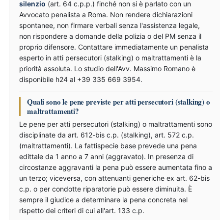
silenzio
(art. 64 c.p.p.) finché non si è parlato con un
Avvocato penalista a Roma. Non rendere dichiarazioni
spontanee, non firmare verbali senza l'assistenza legale,
non rispondere a domande della polizia o del PM senza il
proprio difensore. Contattare immediatamente un penalista
esperto in atti persecutori (stalking) o maltrattamenti è la
priorità assoluta. Lo studio dell'Avv. Massimo Romano è
disponibile h24 al +39 335 669 3954.
Quali sono le pene previste per atti persecutori (stalking) o
maltrattamenti?
Le pene per atti persecutori (stalking) o maltrattamenti sono
disciplinate da art. 612-bis c.p. (stalking), art. 572 c.p.
(maltrattamenti). La fattispecie base prevede una pena
edittale da 1 anno a 7 anni (aggravato). In presenza di
circostanze aggravanti la pena può essere aumentata fino a
un terzo; viceversa, con attenuanti generiche ex art. 62-bis
c.p. o per condotte riparatorie può essere diminuita. È
sempre il giudice a determinare la pena concreta nel
rispetto dei criteri di cui all'art. 133 c.p.