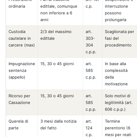
ordinaria
edittale, comunque
c.p.
interruzione
non inferiore a 6
possono
anni
prolungarla
Custodia
2/3 del massimo
art.
Scaglionata per
cautelare in
edittale
303-
fasi del
carcere (max)
304
procedimento
c.p.p.
Impugnazione
15, 30 o 45 giorni
art.
In base alla
sentenza
585
complessità
(appello)
c.p.p.
della
motivazione
Ricorso per
15, 30 o 45 giorni
art.
Solo motivi di
Cassazione
585
legittimità (art.
c.p.p.
606 c.p.p.)
Querela di
3 mesi dalla notizia
art.
Termine
parte
del fatto
124
perentorio (6
c.p.
mesi per reati