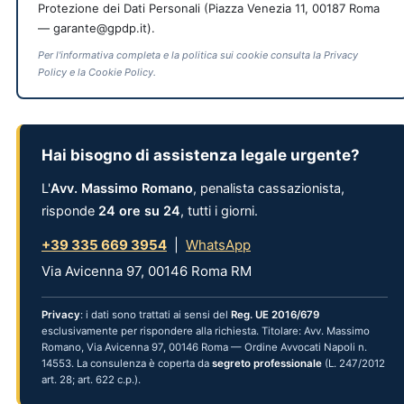
Protezione dei Dati Personali (Piazza Venezia 11, 00187 Roma
— garante@gpdp.it).
Per l'informativa completa e la politica sui cookie consulta la Privacy
Policy e la Cookie Policy.
Hai bisogno di assistenza legale urgente?
L'
Avv. Massimo Romano
, penalista cassazionista,
risponde
24 ore su 24
, tutti i giorni.
+39 335 669 3954
|
WhatsApp
Via Avicenna 97, 00146 Roma RM
Privacy
: i dati sono trattati ai sensi del
Reg. UE 2016/679
esclusivamente per rispondere alla richiesta. Titolare: Avv. Massimo
Romano, Via Avicenna 97, 00146 Roma — Ordine Avvocati Napoli n.
14553. La consulenza è coperta da
segreto professionale
(L. 247/2012
art. 28; art. 622 c.p.).