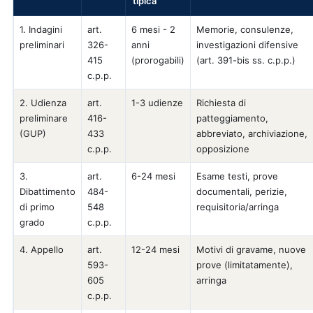
tipica
1. Indagini
art.
6 mesi - 2
Memorie, consulenze,
preliminari
326-
anni
investigazioni difensive
415
(prorogabili)
(art. 391-bis ss. c.p.p.)
c.p.p.
2. Udienza
art.
1-3 udienze
Richiesta di
preliminare
416-
patteggiamento,
(GUP)
433
abbreviato, archiviazione,
c.p.p.
opposizione
3.
art.
6-24 mesi
Esame testi, prove
Dibattimento
484-
documentali, perizie,
di primo
548
requisitoria/arringa
grado
c.p.p.
4. Appello
art.
12-24 mesi
Motivi di gravame, nuove
593-
prove (limitatamente),
605
arringa
c.p.p.