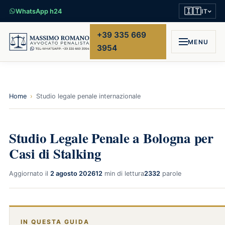
🇮🇹
WhatsApp h24
IT
+39 335 669
MENU
3954
Home
›
Studio legale penale internazionale
Studio Legale Penale a Bologna per
Casi di Stalking
Aggiornato il
2 agosto 2026
12
min di lettura
2332
parole
IN QUESTA GUIDA