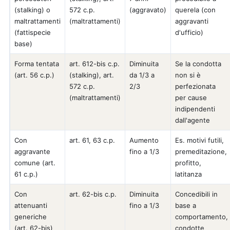
(stalking) o
572 c.p.
(aggravato)
querela (con
maltrattamenti
(maltrattamenti)
aggravanti
(fattispecie
d'ufficio)
base)
Forma tentata
art. 612-bis c.p.
Diminuita
Se la condotta
(art. 56 c.p.)
(stalking), art.
da 1/3 a
non si è
572 c.p.
2/3
perfezionata
(maltrattamenti)
per cause
indipendenti
dall'agente
Con
art. 61, 63 c.p.
Aumento
Es. motivi futili,
aggravante
fino a 1/3
premeditazione,
comune (art.
profitto,
61 c.p.)
latitanza
Con
art. 62-bis c.p.
Diminuita
Concedibili in
attenuanti
fino a 1/3
base a
generiche
comportamento,
(art. 62-bis)
condotte