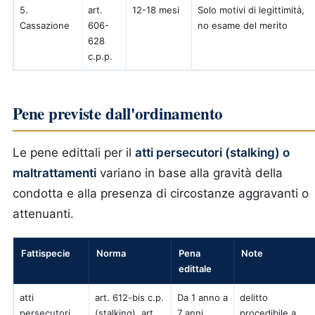
5.
art.
12-18 mesi
Solo motivi di legittimità,
Cassazione
606-
no esame del merito
628
c.p.p.
Pene previste dall'ordinamento
Le pene edittali per il
atti persecutori (stalking) o
maltrattamenti
variano in base alla gravità della
condotta e alla presenza di circostanze aggravanti o
attenuanti.
Fattispecie
Norma
Pena
Note
edittale
atti
art. 612-bis c.p.
Da 1 anno a
delitto
persecutori
(stalking), art.
7 anni
procedibile a