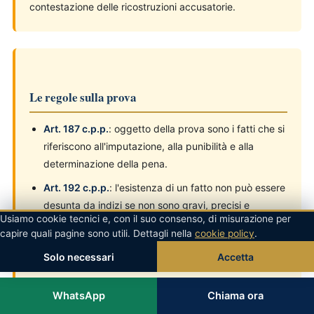
contestazione delle ricostruzioni accusatorie.
Le regole sulla prova
Art. 187 c.p.p.
: oggetto della prova sono i fatti che si
riferiscono all'imputazione, alla punibilità e alla
determinazione della pena.
Art. 192 c.p.p.
: l'esistenza di un fatto non può essere
desunta da indizi se non sono gravi, precisi e
Usiamo cookie tecnici e, con il suo consenso, di misurazione per
concordanti.
capire quali pagine sono utili. Dettagli nella
cookie policy
.
Art. 533 c.p.p.
: il giudice pronuncia condanna solo
Solo necessari
Accetta
se l'imputato risulta colpevole oltre ogni ragionevole
dubbio.
WhatsApp
Chiama ora