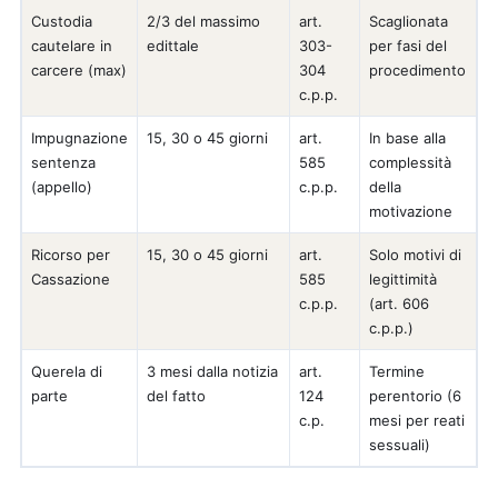
Custodia
2/3 del massimo
art.
Scaglionata
cautelare in
edittale
303-
per fasi del
carcere (max)
304
procedimento
c.p.p.
Impugnazione
15, 30 o 45 giorni
art.
In base alla
sentenza
585
complessità
(appello)
c.p.p.
della
motivazione
Ricorso per
15, 30 o 45 giorni
art.
Solo motivi di
Cassazione
585
legittimità
c.p.p.
(art. 606
c.p.p.)
Querela di
3 mesi dalla notizia
art.
Termine
parte
del fatto
124
perentorio (6
c.p.
mesi per reati
sessuali)