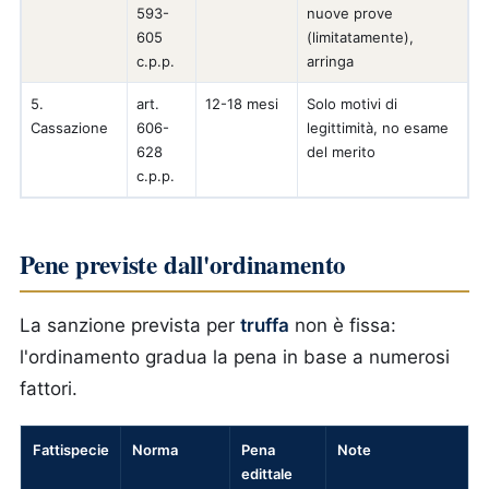
593-
nuove prove
605
(limitatamente),
c.p.p.
arringa
5.
art.
12-18 mesi
Solo motivi di
Cassazione
606-
legittimità, no esame
628
del merito
c.p.p.
Pene previste dall'ordinamento
La sanzione prevista per
truffa
non è fissa:
l'ordinamento gradua la pena in base a numerosi
fattori.
Fattispecie
Norma
Pena
Note
edittale