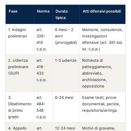
Fase
Norma
Durata
Atti difensivi possibili
tipica
1. Indagini
art.
6 mesi - 2
Memorie, consulenze,
preliminari
326-
anni
investigazioni
415
(prorogabili)
difensive (art. 391-bis
c.p.p.
ss. c.p.p.)
2. Udienza
art.
1-3 udienze
Richiesta di
preliminare
416-
patteggiamento,
(GUP)
433
abbreviato,
c.p.p.
archiviazione,
opposizione
3.
art.
6-24 mesi
Esame testi, prove
Dibattimento
484-
documentali, perizie,
di primo
548
requisitoria/arringa
grado
c.p.p.
4. Appello
art.
12-24 mesi
Motivi di gravame,