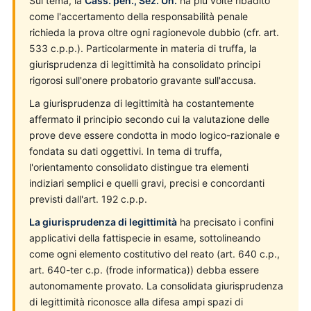
Sul tema, la
Cass. pen., Sez. Un.
ha più volte ribadito
come l'accertamento della responsabilità penale
richieda la prova oltre ogni ragionevole dubbio (cfr. art.
533 c.p.p.). Particolarmente in materia di truffa, la
giurisprudenza di legittimità ha consolidato principi
rigorosi sull'onere probatorio gravante sull'accusa.
La giurisprudenza di legittimità ha costantemente
affermato il principio secondo cui la valutazione delle
prove deve essere condotta in modo logico-razionale e
fondata su dati oggettivi. In tema di truffa,
l'orientamento consolidato distingue tra elementi
indiziari semplici e quelli gravi, precisi e concordanti
previsti dall'art. 192 c.p.p.
La giurisprudenza di legittimità
ha precisato i confini
applicativi della fattispecie in esame, sottolineando
come ogni elemento costitutivo del reato (art. 640 c.p.,
art. 640-ter c.p. (frode informatica)) debba essere
autonomamente provato. La consolidata giurisprudenza
di legittimità riconosce alla difesa ampi spazi di