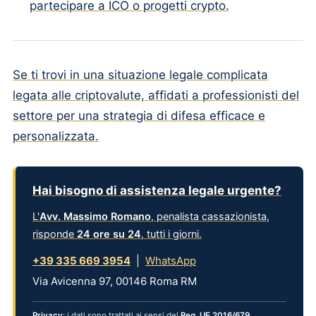
partecipare a ICO o progetti crypto.
Se ti trovi in una situazione legale complicata
legata alle criptovalute, affidati a professionisti del
settore per una strategia di difesa efficace e
personalizzata.
Hai bisogno di assistenza legale urgente?
L'
Avv. Massimo Romano
, penalista cassazionista,
risponde
24 ore su 24
, tutti i giorni.
+39 335 669 3954
|
WhatsApp
Via Avicenna 97, 00146 Roma RM
Privacy
: i dati sono trattati ai sensi del
Reg. UE 2016/679