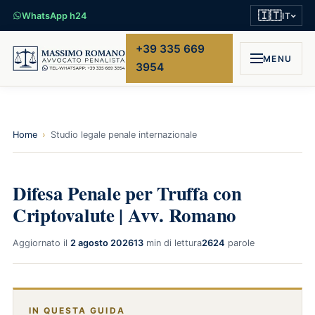
🇮🇹
WhatsApp h24
IT
+39 335 669
MENU
3954
Home
›
Studio legale penale internazionale
Difesa Penale per Truffa con
Criptovalute | Avv. Romano
Aggiornato il
2 agosto 2026
13
min di lettura
2624
parole
IN QUESTA GUIDA