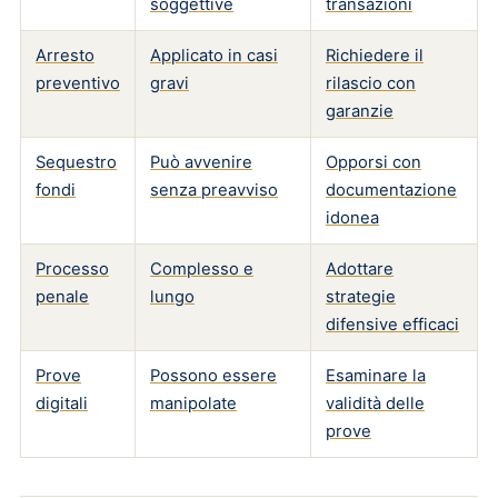
soggettive
transazioni
Arresto
Applicato in casi
Richiedere il
preventivo
gravi
rilascio con
garanzie
Sequestro
Può avvenire
Opporsi con
fondi
senza preavviso
documentazione
idonea
Processo
Complesso e
Adottare
penale
lungo
strategie
difensive efficaci
Prove
Possono essere
Esaminare la
digitali
manipolate
validità delle
prove