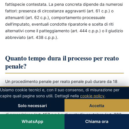
fattispecie contestata. La pena concreta dipende da numerosi
fattori: presenza di circostanze aggravanti (art. 61 c.p.) o
attenuanti (art. 62 c.p.), comportamento processuale
dell'imputato, eventuali condotte riparatorie e scelta di riti
alternativi come il patteggiamento (art. 444 c.p.p.) o il giudizio
abbreviato (art. 438 c.p.p.).
Quanto tempo dura il processo per reato
penale?
Un procedimento penale per reato penale può durare da 18
mesi a 5 anni complessivi: 6-24 mesi per le indagini preliminari,
Usiamo cookie tecnici e, con il suo consenso, di misurazione per
6-24 mesi per il primo grado, 12-24 mesi per l'appello e 12-18
capire quali pagine sono utili. Dettagli nella
cookie policy
.
mesi per il giudizio di Cassazione. I riti alternativi accorciano
Solo necessari
Accetta
significativamente i tempi. È fondamentale monitorare i termini
di prescrizione (art. 157 c.p.) e di custodia cautelare (art. 303
c.p.p.).
WhatsApp
Chiama ora