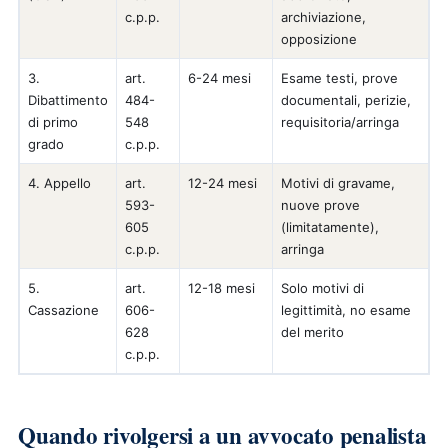
c.p.p.
archiviazione,
opposizione
3.
art.
6-24 mesi
Esame testi, prove
Dibattimento
484-
documentali, perizie,
di primo
548
requisitoria/arringa
grado
c.p.p.
4. Appello
art.
12-24 mesi
Motivi di gravame,
593-
nuove prove
605
(limitatamente),
c.p.p.
arringa
5.
art.
12-18 mesi
Solo motivi di
Cassazione
606-
legittimità, no esame
628
del merito
c.p.p.
Quando rivolgersi a un avvocato penalista