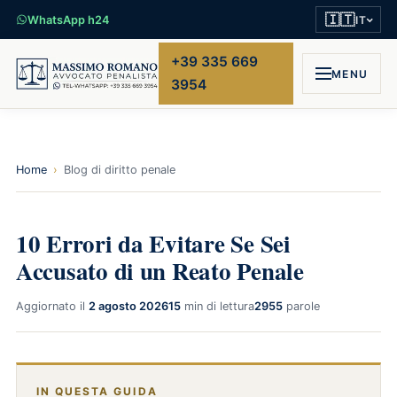
🇮🇹
WhatsApp h24
IT
+39 335 669
MENU
3954
Home
›
Blog di diritto penale
10 Errori da Evitare Se Sei
Accusato di un Reato Penale
Aggiornato il
2 agosto 2026
15
min di lettura
2955
parole
IN QUESTA GUIDA