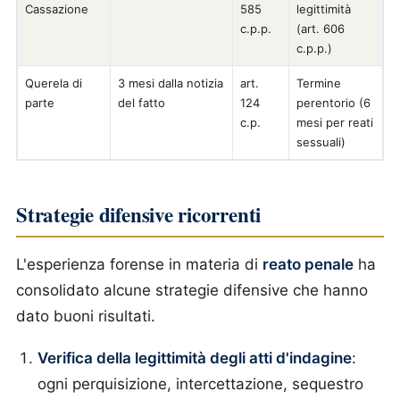
Cassazione
585
legittimità
c.p.p.
(art. 606
c.p.p.)
Querela di
3 mesi dalla notizia
art.
Termine
parte
del fatto
124
perentorio (6
c.p.
mesi per reati
sessuali)
Strategie difensive ricorrenti
L'esperienza forense in materia di
reato penale
ha
consolidato alcune strategie difensive che hanno
dato buoni risultati.
Verifica della legittimità degli atti d'indagine
:
ogni perquisizione, intercettazione, sequestro