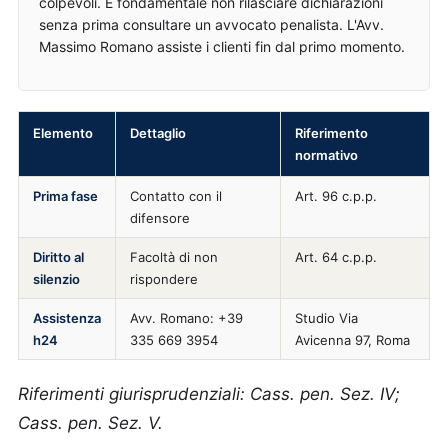
colpevoli. È fondamentale non rilasciare dichiarazioni
senza prima consultare un avvocato penalista. L'Avv.
Massimo Romano assiste i clienti fin dal primo momento.
Elemento
Dettaglio
Riferimento
normativo
Prima fase
Contatto con il
Art. 96 c.p.p.
difensore
Diritto al
Facoltà di non
Art. 64 c.p.p.
silenzio
rispondere
Assistenza
Avv. Romano: +39
Studio Via
h24
335 669 3954
Avicenna 97, Roma
Riferimenti giurisprudenziali: Cass. pen. Sez. IV;
Cass. pen. Sez. V.