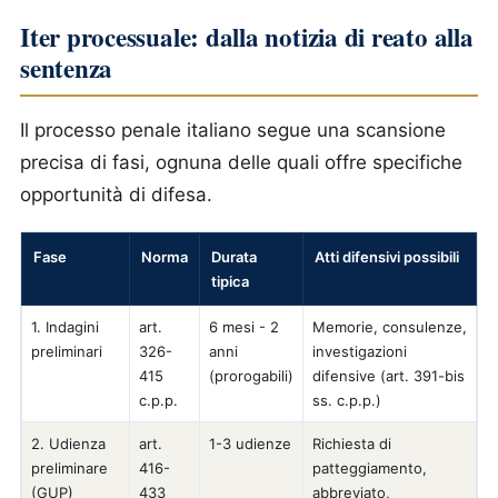
Iter processuale: dalla notizia di reato alla
sentenza
Il processo penale italiano segue una scansione
precisa di fasi, ognuna delle quali offre specifiche
opportunità di difesa.
Fase
Norma
Durata
Atti difensivi possibili
tipica
1. Indagini
art.
6 mesi - 2
Memorie, consulenze,
preliminari
326-
anni
investigazioni
415
(prorogabili)
difensive (art. 391-bis
c.p.p.
ss. c.p.p.)
2. Udienza
art.
1-3 udienze
Richiesta di
preliminare
416-
patteggiamento,
(GUP)
433
abbreviato,