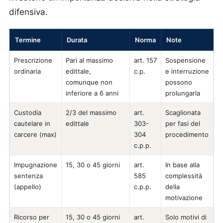
difensiva.
Termine
Durata
Norma
Note
Prescrizione
Pari al massimo
art. 157
Sospensione
ordinaria
edittale,
c.p.
e interruzione
comunque non
possono
inferiore a 6 anni
prolungarla
Custodia
2/3 del massimo
art.
Scaglionata
cautelare in
edittale
303-
per fasi del
carcere (max)
304
procedimento
c.p.p.
Impugnazione
15, 30 o 45 giorni
art.
In base alla
sentenza
585
complessità
(appello)
c.p.p.
della
motivazione
Ricorso per
15, 30 o 45 giorni
art.
Solo motivi di