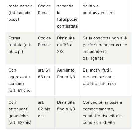
reato penale
Codice
secondo
delitto o
(fattispecie
Penale
la
contravvenzione
base)
fattispecie
contestata
Forma
Codice
Diminuita
Se la condotta non si è
tentata (art.
Penale
da 1/3 a
perfezionata per cause
56 c.p.)
2/3
indipendenti
dall'agente
Con
art. 61,
Aumento
Es. motivi futili,
aggravante
63 c.p.
fino a 1/3
premeditazione,
comune
profitto, latitanza
(art. 61 c.p.)
Con
art.
Diminuita
Concedibili in base a
attenuanti
62-bis
fino a 1/3
comportamento,
generiche
c.p.
condotte risarcitorie,
(art. 62-bis)
condizioni di vita