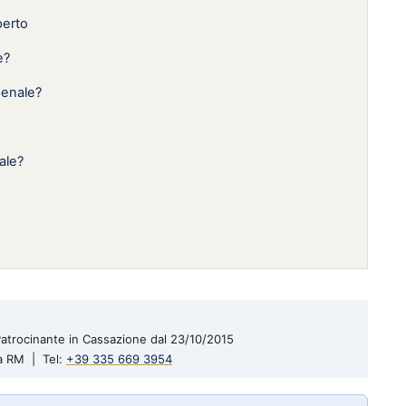
perto
e?
penale?
ale?
| Patrocinante in Cassazione dal 23/10/2015
a RM | Tel:
+39 335 669 3954