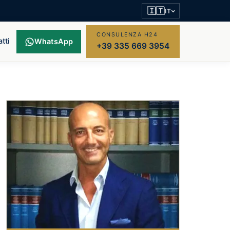
🇮🇹
IT
CONSULENZA H24
tti
WhatsApp
+39 335 669 3954