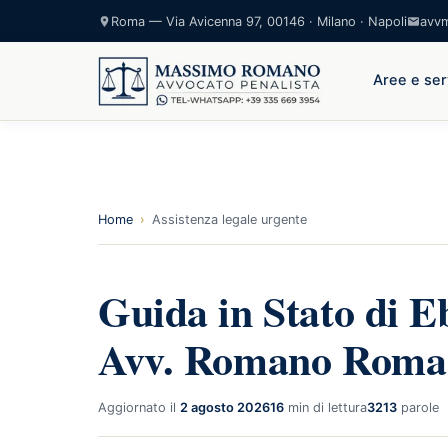
Roma — Via Avicenna 97, 00146 · Milano · Napoli
avv
Aree e ser
Home
›
Assistenza legale urgente
Guida in Stato di E
Avv. Romano Roma
Aggiornato il
2 agosto 2026
16
min di lettura
3213
parole