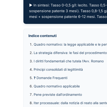
▶ In sintesi: Tasso 0-0,5 g/l: lecito. Tasso 0,
sospensione patente 3 mesi). Tasso 0,8-1,5 g
mesi + sospensione patente 6-12 mesi. Tasso
Indice contenuti
Quadro normativo: la legge applicabile e le pe
La strategia difensiva: le fasi del procedimento
I diritti fondamentali che tutela l'Avv. Romano
Principi consolidati di legittimità
❓ Domande Frequenti
Quadro normativo applicabile
Pene previste dall'ordinamento
Iter processuale: dalla notizia di reato alla sen