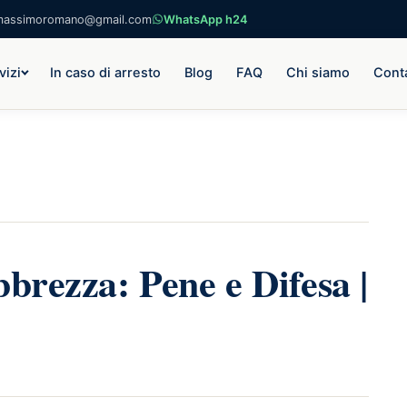
massimoromano@gmail.com
WhatsApp h24
vizi
In caso di arresto
Blog
FAQ
Chi siamo
Conta
bbrezza: Pene e Difesa |