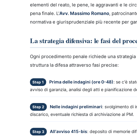
elementi del reato, le pene, le aggravanti e le ci
pena finale. L'
Avv. Massimo Romano
, patrocinan
normativa e giurisprudenziale più recente per gara
La strategia difensiva: le fasi del pro
Ogni procedimento penale richiede una strategia c
struttura la difesa attraverso fasi precise:
Prima delle indagini (ore 0-48)
: se c'è sta
Step 1
avviso di garanzia, analisi degli atti e pianificazione d
Nelle indagini preliminari
: svolgimento di i
Step 2
discarico, eventuale richiesta di archiviazione al PM.
All'avviso 415-bis
: deposito di memorie di
Step 3