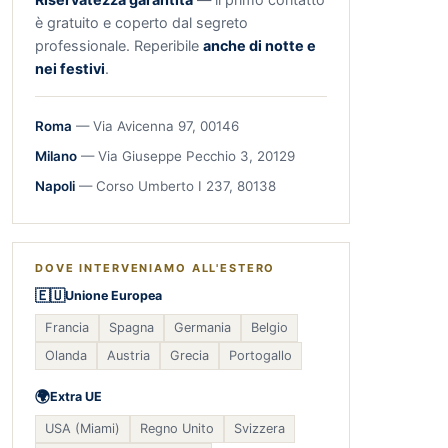
è gratuito e coperto dal segreto
professionale. Reperibile
anche di notte e
nei festivi
.
Roma
— Via Avicenna 97, 00146
Milano
— Via Giuseppe Pecchio 3, 20129
Napoli
— Corso Umberto I 237, 80138
DOVE INTERVENIAMO ALL'ESTERO
🇪🇺
Unione Europea
Francia
Spagna
Germania
Belgio
Olanda
Austria
Grecia
Portogallo
🌍
Extra UE
USA (Miami)
Regno Unito
Svizzera