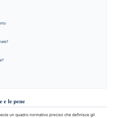
erto
nale?
le?
e e le pene
ispecie un quadro normativo preciso che definisce gli