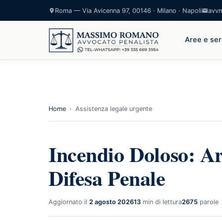
Roma — Via Avicenna 97, 00146 · Milano · Napoli
avv
Aree e ser
Home
›
Assistenza legale urgente
Incendio Doloso: Art
Difesa Penale
Aggiornato il
2 agosto 2026
13
min di lettura
2675
parole