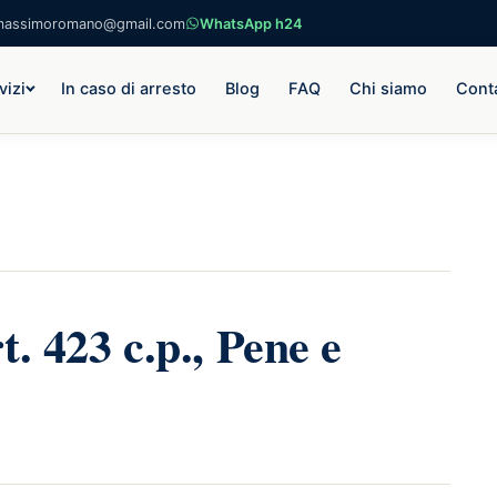
massimoromano@gmail.com
WhatsApp h24
vizi
In caso di arresto
Blog
FAQ
Chi siamo
Conta
. 423 c.p., Pene e