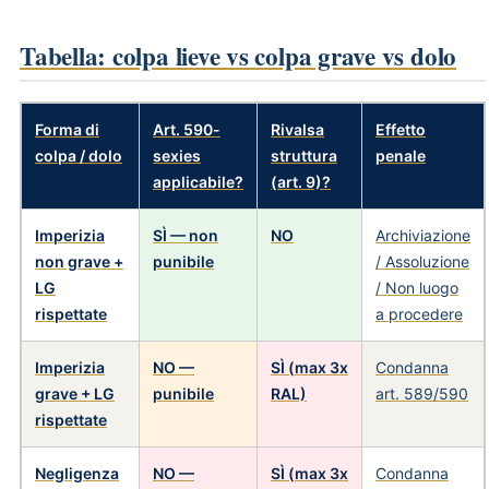
Tabella: colpa lieve vs colpa grave vs dolo
Forma di
Art. 590-
Rivalsa
Effetto
colpa / dolo
sexies
struttura
penale
applicabile?
(art. 9)?
Imperizia
SÌ — non
NO
Archiviazione
non grave +
punibile
/ Assoluzione
LG
/ Non luogo
rispettate
a procedere
Imperizia
NO —
SÌ (max 3x
Condanna
grave + LG
punibile
RAL)
art. 589/590
rispettate
Negligenza
NO —
SÌ (max 3x
Condanna