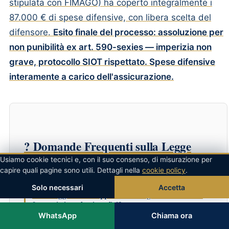
stipulata con FIMAGO) ha coperto integralmente i
87.000 € di spese difensive, con libera scelta del
difensore.
Esito finale del processo: assoluzione per
non punibilità ex art. 590-sexies — imperizia non
grave, protocollo SIOT rispettato. Spese difensive
interamente a carico dell'assicurazione.
? Domande Frequenti sulla Legge
Gelli
Usiamo cookie tecnici e, con il suo consenso, di misurazione per
capire quali pagine sono utili. Dettagli nella
cookie policy
.
Solo necessari
Accetta
❓ La Legge Gelli si applica anche agli infermieri e ai
farmacisti o solo ai medici?
WhatsApp
Chiama ora
La Legge Gelli si applica a
tutti gli esercenti le