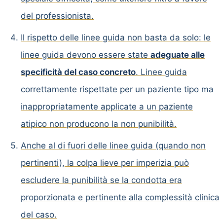
del professionista.
Il rispetto delle linee guida non basta da solo: le
linee guida devono essere state
adeguate alle
specificità del caso concreto
. Linee guida
correttamente rispettate per un paziente tipo ma
inappropriatamente applicate a un paziente
atipico non producono la non punibilità.
Anche al di fuori delle linee guida (quando non
pertinenti), la colpa lieve per imperizia può
escludere la punibilità se la condotta era
proporzionata e pertinente alla complessità clinica
del caso.