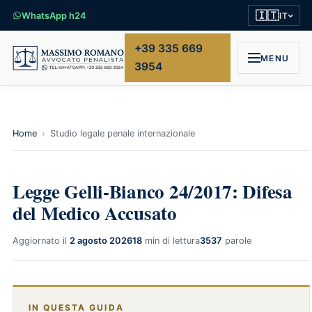
🇮🇹
WhatsApp h24
IT
+39 335 669
MENU
3954
Home
›
Studio legale penale internazionale
Legge Gelli-Bianco 24/2017: Difesa
del Medico Accusato
Aggiornato il
2 agosto 2026
18
min di lettura
3537
parole
IN QUESTA GUIDA