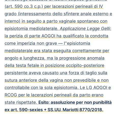
(art. 590 co.3 c.p.) per lacerazioni perineali di IV
grado (interessamento dello sfintere anale esterno e
interno) in seguito a parto vaginale spontaneo con
episiotomia mediolaterale.
Applicazione Legge Gelli
:
la perizia di parte AOGOI ha qualificato la condotta
come imperizia non grave — l''episiotomia
mediolaterale era stata eseguita correttamente per
angolo e lunghezza, ma la progressione anomala
della testa fetale in posizione occipito-posteriore
persistente aveva causato una forza di taglio sulla
sutura anteriore della vagina non prevedibile e non
controllabile con la sola episiotomia. Le LG AOGOI e
RCOG per le lacerazioni perineali da parto erano
state rispettate.
Esito: assoluzione per non punibilità
ex art. 590-sexies + SS.UU. Mariotti 8770/2018.