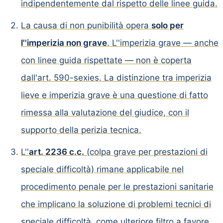
indipendentemente dal rispetto delle linee guida.
La causa di non punibilità opera
solo per
l''imperizia non grave
. L''imperizia grave — anche
con linee guida rispettate — non è coperta
dall'art. 590-sexies. La distinzione tra imperizia
lieve e imperizia grave è una questione di fatto
rimessa alla valutazione del giudice, con il
supporto della perizia tecnica.
L''
art. 2236 c.c.
(colpa grave per prestazioni di
speciale difficoltà) rimane applicabile nel
procedimento penale per le prestazioni sanitarie
che implicano la soluzione di problemi tecnici di
speciale difficoltà, come ulteriore filtro a favore