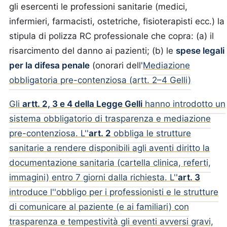
gli esercenti le professioni sanitarie (medici,
infermieri, farmacisti, ostetriche, fisioterapisti ecc.) la
stipula di polizza RC professionale che copra: (a) il
risarcimento del danno ai pazienti; (b) le
spese legali
per la difesa penale
(onorari dell'
Mediazione
obbligatoria pre-contenziosa (artt. 2–4 Gelli)
Gli
artt. 2, 3 e 4 della Legge Gelli
hanno introdotto un
sistema obbligatorio di trasparenza e mediazione
pre-contenziosa. L''
art. 2
obbliga le strutture
sanitarie a rendere disponibili agli aventi diritto la
documentazione sanitaria (cartella clinica, referti,
immagini) entro 7 giorni dalla richiesta. L''
art. 3
introduce l''obbligo per i professionisti e le strutture
di comunicare al paziente (e ai familiari) con
trasparenza e tempestività gli eventi avversi gravi,