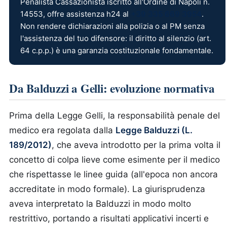
Penalista Cassazionista iscritto all'Ordine di Napoli n.
14553, offre assistenza h24 al
+39 335 669 3954
.
Non rendere dichiarazioni alla polizia o al PM senza
l'assistenza del tuo difensore: il diritto al silenzio (art.
64 c.p.p.) è una garanzia costituzionale fondamentale.
Da Balduzzi a Gelli: evoluzione normativa
Prima della Legge Gelli, la responsabilità penale del
medico era regolata dalla
Legge Balduzzi (L.
189/2012)
, che aveva introdotto per la prima volta il
concetto di colpa lieve come esimente per il medico
che rispettasse le linee guida (all'epoca non ancora
accreditate in modo formale). La giurisprudenza
aveva interpretato la Balduzzi in modo molto
restrittivo, portando a risultati applicativi incerti e