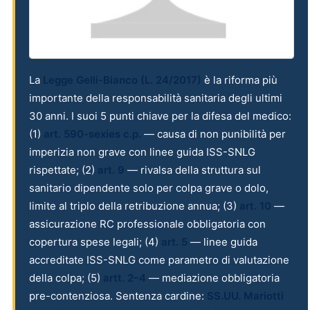
La
Legge Gelli-Bianco (L. 24/2017)
è la riforma più
importante della responsabilità sanitaria degli ultimi
30 anni. I suoi 5 punti chiave per la difesa del medico:
(1)
art. 590-sexies c.p.
— causa di non punibilità per
imperizia non grave con linee guida ISS-SNLG
rispettate; (2)
art. 9
— rivalsa della struttura sul
sanitario dipendente solo per colpa grave o dolo,
limite al triplo della retribuzione annua; (3)
art. 10
—
assicurazione RC professionale obbligatoria con
copertura spese legali; (4)
art. 5
— linee guida
accreditate ISS-SNLG come parametro di valutazione
della colpa; (5)
artt. 2–4
— mediazione obbligatoria
pre-contenziosa. Sentenza cardine:
SS.UU. Mariotti