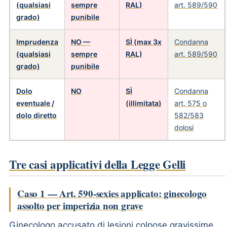
(qualsiasi
sempre
RAL)
art. 589/590
grado)
punibile
Imprudenza
NO —
SÌ (max 3x
Condanna
(qualsiasi
sempre
RAL)
art. 589/590
grado)
punibile
Dolo
NO
SÌ
Condanna
eventuale /
(illimitata)
art. 575 o
dolo diretto
582/583
dolosi
Tre casi applicativi della Legge Gelli
Caso 1 — Art. 590-sexies applicato: ginecologo
assolto per imperizia non grave
Ginecologo accusato di lesioni colpose gravissime