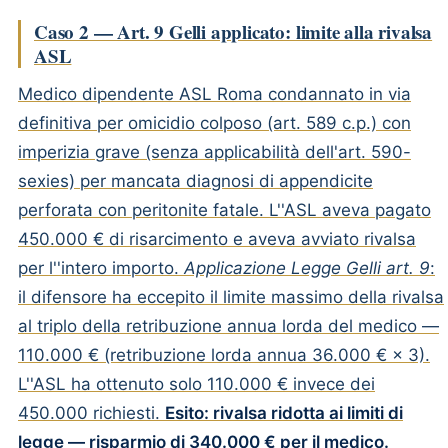
Caso 2 — Art. 9 Gelli applicato: limite alla rivalsa
ASL
Medico dipendente ASL Roma condannato in via
definitiva per omicidio colposo (art. 589 c.p.) con
imperizia grave (senza applicabilità dell'art. 590-
sexies) per mancata diagnosi di appendicite
perforata con peritonite fatale. L''ASL aveva pagato
450.000 € di risarcimento e aveva avviato rivalsa
per l''intero importo.
Applicazione Legge Gelli art. 9
:
il difensore ha eccepito il limite massimo della rivalsa
al triplo della retribuzione annua lorda del medico —
110.000 € (retribuzione lorda annua 36.000 € × 3).
L''ASL ha ottenuto solo 110.000 € invece dei
450.000 richiesti.
Esito: rivalsa ridotta ai limiti di
legge — risparmio di 340.000 € per il medico.