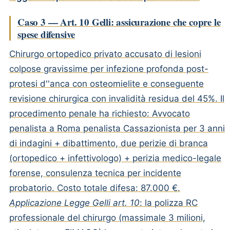
Caso 3 — Art. 10 Gelli: assicurazione che copre le
spese difensive
Chirurgo ortopedico privato accusato di lesioni
colpose gravissime per infezione profonda post-
protesi d''anca con osteomielite e conseguente
revisione chirurgica con invalidità residua del 45%. Il
procedimento penale ha richiesto: Avvocato
penalista a Roma penalista Cassazionista per 3 anni
di indagini + dibattimento, due perizie di branca
(ortopedico + infettivologo) + perizia medico-legale
forense, consulenza tecnica per incidente
probatorio. Costo totale difesa: 87.000 €.
Applicazione Legge Gelli art. 10
: la polizza RC
professionale del chirurgo (massimale 3 milioni,