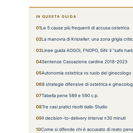
IN QUESTA GUIDA
Le 5 cause più frequenti di accusa ostetrica
La manovra di Kristeller: una zona grigia criti
Linee guida AOGOI, FNOPO, SIN: il "safe har
Sentenze Cassazione cardine 2018-2023
Autonomia ostetrica vs ruolo del ginecologo
8 strategie difensive di ostetrica e ginecolo
Tabella pene 589 e 590 c.p.
Tre casi pratici risolti dallo Studio
Il decision-to-delivery interval ≤30 minuti
Come si difende chi è accusato di reato pena