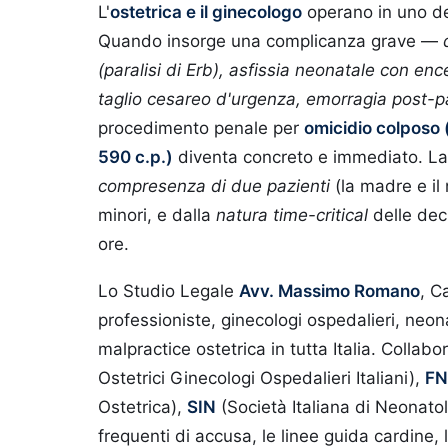
L'
ostetrica e il ginecologo
operano in uno dei 
Quando insorge una complicanza grave —
(paralisi di Erb), asfissia neonatale con enc
taglio cesareo d'urgenza, emorragia post-p
procedimento penale per
omicidio colposo (
590 c.p.)
diventa concreto e immediato. La
compresenza di due pazienti
(la madre e il
minori, e dalla
natura time-critical
delle deci
ore.
Lo Studio Legale
Avv. Massimo Romano
, C
professioniste, ginecologi ospedalieri, neona
malpractice ostetrica in tutta Italia. Collabo
Ostetrici Ginecologi Ospedalieri Italiani),
F
Ostetrica),
SIN
(Società Italiana di Neonato
frequenti di accusa, le linee guida cardine, l