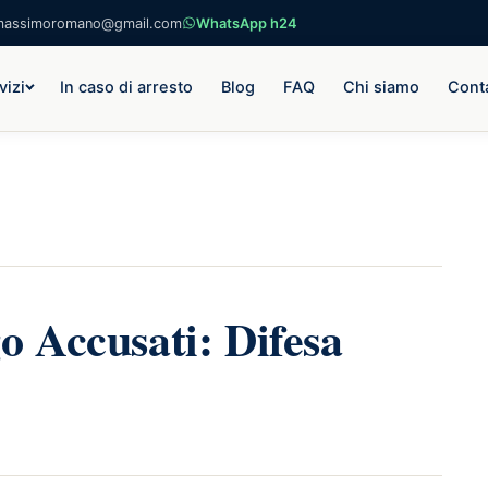
massimoromano@gmail.com
WhatsApp h24
vizi
In caso di arresto
Blog
FAQ
Chi siamo
Conta
o Accusati: Difesa