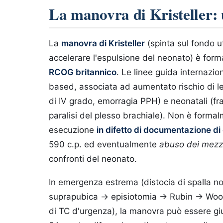
La manovra di Kristeller: 
La
manovra di Kristeller
(spinta sul fondo u
accelerare l'espulsione del neonato) è fo
RCOG britannico
. Le linee guida internazio
based, associata ad aumentato rischio di les
di IV grado, emorragia PPH) e neonatali (frat
paralisi del plesso brachiale). Non è forma
esecuzione
in difetto di documentazione d
590 c.p. ed eventualmente
abuso dei mezzi 
confronti del neonato.
In emergenza estrema (distocia di spalla 
suprapubica → episiotomia → Rubin → Wood,
di TC d'urgenza), la manovra può essere giu