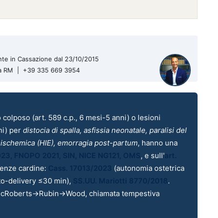
te in Cassazione dal 23/10/2015
a
RM
| +39 335 669 3954
 colposo (art. 589 c.p., 6 mesi-5 anni) o lesioni
ni) per
distocia di spalla, asfissia neonatale, paralisi del
o-ischemica (HIE), emorragia post-partum
, hanno una
023, FNOPO 2021, SIN, NICE NG121, OMS
, e sull'
art.
tenze cardine:
Cass. 17013/2023
(autonomia ostetrica
to-delivery ≤30 min),
SS.UU. Mariotti 8770/2018
.
 McRoberts→Rubin→Wood, chiamata tempestiva