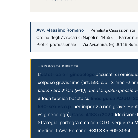
Avv. Massimo Romano
—
Penalista Cassazionista
Ordine degli Avvocati di Napoli
n. 14553 | Patrocinan
Profilo professionale |
Via Avicenna, 97
,
00146
Rom
⚡ RISPOSTA DIRETTA
L'
ostetrica o il ginecologo
accusati di omicidio
colpose gravissime (art. 590 c.p., 3 mesi-2 an
plesso brachiale (Erb), encefalopatia ipossic
difesa tecnica basata su
linee guida AOGOI 2
590-sexies c.p.
per imperizia non grave. Sen
vs ginecologo),
Cass. 41887/2020
(decision-
Strategia: partogramma con CTG, sequenza
medico. L'Avv. Romano: +39 335 669 3954.