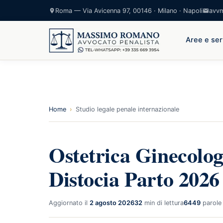
Roma — Via Avicenna 97, 00146 · Milano · Napoli
avv
Aree e ser
Home
›
Studio legale penale internazionale
Ostetrica Ginecolog
Distocia Parto 2026
Aggiornato il
2 agosto 2026
32
min di lettura
6449
parole