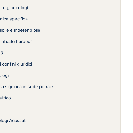
e e ginecologi
cnica specifica
dibile e indefendibile
il safe harbour
23
confini giuridici
ologi
osa significa in sede penale
etrico
logi Accusati