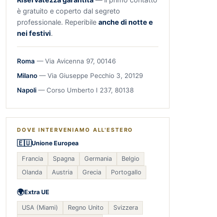
è gratuito e coperto dal segreto
professionale. Reperibile
anche di notte e
nei festivi
.
Roma
— Via Avicenna 97, 00146
Milano
— Via Giuseppe Pecchio 3, 20129
Napoli
— Corso Umberto I 237, 80138
DOVE INTERVENIAMO ALL'ESTERO
🇪🇺
Unione Europea
Francia
Spagna
Germania
Belgio
Olanda
Austria
Grecia
Portogallo
🌍
Extra UE
USA (Miami)
Regno Unito
Svizzera