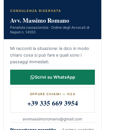
CONSULENZA RISERVATA
Avv. Massimo Romano
Penalista cassazionista · Ordine degli Avvocati di
Napoli n. 14553
Mi racconti la situazione: le dico in modo
chiaro cosa si può fare e quali sono i
passaggi immediati.
Scrivi su WhatsApp
OPPURE CHIAMI — H24
+39 335 669 3954
avvmassimoromano@gmail.com
Riservatezza garantita
— il primo contatto