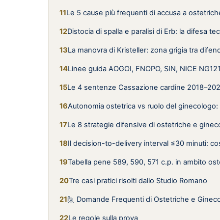
Le 5 cause più frequenti di accusa a ostetrich
Distocia di spalla e paralisi di Erb: la difesa te
La manovra di Kristeller: zona grigia tra difen
Linee guida AOGOI, FNOPO, SIN, NICE NG121: 
Le 4 sentenze Cassazione cardine 2018–20
Autonomia ostetrica vs ruolo del ginecologo: i 
Le 8 strategie difensive di ostetriche e ginec
Il decision-to-delivery interval ≤30 minuti: c
Tabella pene 589, 590, 571 c.p. in ambito ost
Tre casi pratici risolti dallo Studio Romano
🙋 Domande Frequenti di Ostetriche e Gineco
Le regole sulla prova