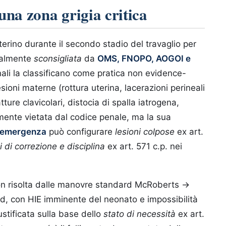
una zona grigia critica
terino durante il secondo stadio del travaglio per
rmalmente
sconsigliata
da
OMS, FNOPO, AOGOI e
nali la classificano come pratica non evidence-
ioni materne (rottura uterina, lacerazioni perineali
ture clavicolari, distocia di spalla iatrogena,
lmente vietata dal codice penale, ma la sua
i emergenza
può configurare
lesioni colpose
ex art.
di correzione e disciplina
ex art. 571 c.p. nei
non risolta dalle manovre standard McRoberts →
 con HIE imminente del neonato e impossibilità
stificata sulla base dello
stato di necessità
ex art.