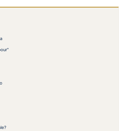
ca
bour"
go
le?