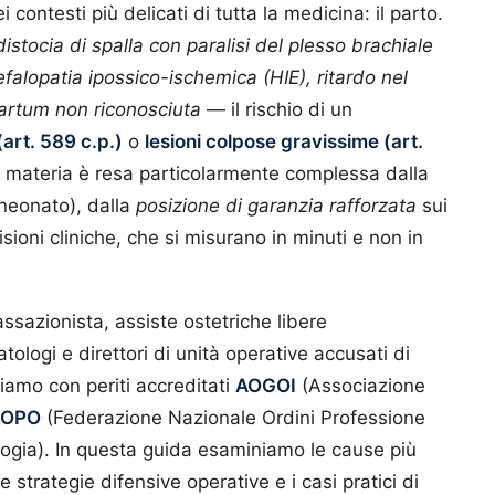
contesti più delicati di tutta la medicina: il parto.
distocia di spalla con paralisi del plesso brachiale
efalopatia ipossico-ischemica (HIE), ritardo nel
artum non riconosciuta
— il rischio di un
art. 589 c.p.)
o
lesioni colpose gravissime (art.
 materia è resa particolarmente complessa dalla
 neonato), dalla
posizione di garanzia rafforzata
sui
sioni cliniche, che si misurano in minuti e non in
assazionista, assiste ostetriche libere
tologi e direttori di unità operative accusati di
riamo con periti accreditati
AOGOI
(Associazione
NOPO
(Federazione Nazionale Ordini Professione
logia). In questa guida esaminiamo le cause più
e strategie difensive operative e i casi pratici di