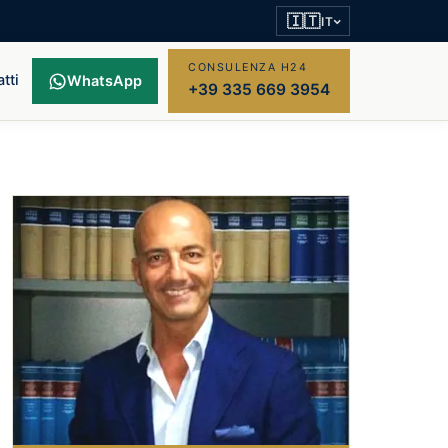
🇮🇹
IT
CONSULENZA H24
tti
WhatsApp
+39 335 669 3954