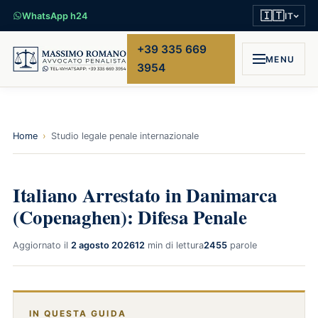
🇮🇹
WhatsApp h24
IT
+39 335 669
MENU
3954
Home
›
Studio legale penale internazionale
Italiano Arrestato in Danimarca
(Copenaghen): Difesa Penale
Aggiornato il
2 agosto 2026
12
min di lettura
2455
parole
IN QUESTA GUIDA