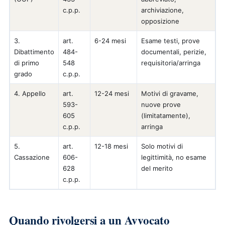
c.p.p.
archiviazione,
opposizione
3.
art.
6-24 mesi
Esame testi, prove
Dibattimento
484-
documentali, perizie,
di primo
548
requisitoria/arringa
grado
c.p.p.
4. Appello
art.
12-24 mesi
Motivi di gravame,
593-
nuove prove
605
(limitatamente),
c.p.p.
arringa
5.
art.
12-18 mesi
Solo motivi di
Cassazione
606-
legittimità, no esame
628
del merito
c.p.p.
Quando rivolgersi a un Avvocato