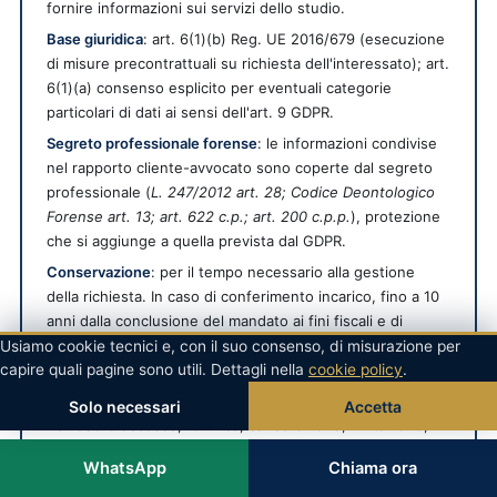
fornire informazioni sui servizi dello studio.
Base giuridica
: art. 6(1)(b) Reg. UE 2016/679 (esecuzione
di misure precontrattuali su richiesta dell'interessato); art.
6(1)(a) consenso esplicito per eventuali categorie
particolari di dati ai sensi dell'art. 9 GDPR.
Segreto professionale forense
: le informazioni condivise
nel rapporto cliente-avvocato sono coperte dal segreto
professionale (
L. 247/2012 art. 28; Codice Deontologico
Forense art. 13; art. 622 c.p.; art. 200 c.p.p.
), protezione
che si aggiunge a quella prevista dal GDPR.
Conservazione
: per il tempo necessario alla gestione
della richiesta. In caso di conferimento incarico, fino a 10
anni dalla conclusione del mandato ai fini fiscali e di
responsabilità professionale (DPR 633/72 e Codice
Usiamo cookie tecnici e, con il suo consenso, di misurazione per
capire quali pagine sono utili. Dettagli nella
Deontologico Forense).
cookie policy
.
Diritti dell'interessato
: ai sensi degli artt. 15-22 GDPR puoi
Solo necessari
Accetta
richiedere accesso, rettifica, cancellazione, limitazione,
portabilità e opposizione al trattamento. Per esercitare i
WhatsApp
Chiama ora
diritti scrivi a privacy@avvocatopenalistaromano.com.