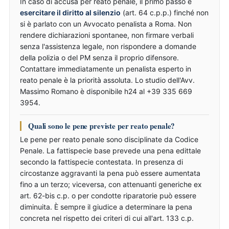
In caso di accusa per reato penale, il primo passo è
esercitare il diritto al silenzio
(art. 64 c.p.p.) finché non
si è parlato con un Avvocato penalista a Roma. Non
rendere dichiarazioni spontanee, non firmare verbali
senza l'assistenza legale, non rispondere a domande
della polizia o del PM senza il proprio difensore.
Contattare immediatamente un penalista esperto in
reato penale è la priorità assoluta. Lo studio dell'Avv.
Massimo Romano è disponibile h24 al +39 335 669
3954.
Quali sono le pene previste per reato penale?
Le pene per reato penale sono disciplinate da Codice
Penale. La fattispecie base prevede una pena edittale
secondo la fattispecie contestata. In presenza di
circostanze aggravanti la pena può essere aumentata
fino a un terzo; viceversa, con attenuanti generiche ex
art. 62-bis c.p. o per condotte riparatorie può essere
diminuita. È sempre il giudice a determinare la pena
concreta nel rispetto dei criteri di cui all'art. 133 c.p.