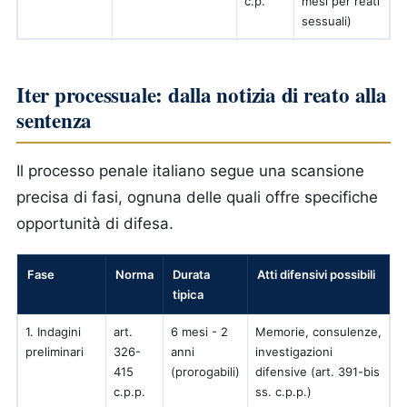
c.p.
mesi per reati
sessuali)
Iter processuale: dalla notizia di reato alla
sentenza
Il processo penale italiano segue una scansione
precisa di fasi, ognuna delle quali offre specifiche
opportunità di difesa.
Fase
Norma
Durata
Atti difensivi possibili
tipica
1. Indagini
art.
6 mesi - 2
Memorie, consulenze,
preliminari
326-
anni
investigazioni
415
(prorogabili)
difensive (art. 391-bis
c.p.p.
ss. c.p.p.)