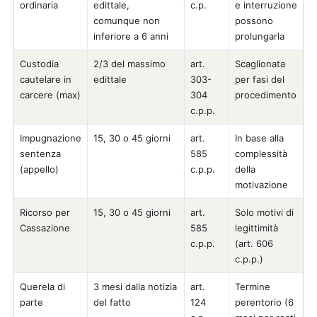
ordinaria
edittale,
c.p.
e interruzione
comunque non
possono
inferiore a 6 anni
prolungarla
Custodia
2/3 del massimo
art.
Scaglionata
cautelare in
edittale
303-
per fasi del
carcere (max)
304
procedimento
c.p.p.
Impugnazione
15, 30 o 45 giorni
art.
In base alla
sentenza
585
complessità
(appello)
c.p.p.
della
motivazione
Ricorso per
15, 30 o 45 giorni
art.
Solo motivi di
Cassazione
585
legittimità
c.p.p.
(art. 606
c.p.p.)
Querela di
3 mesi dalla notizia
art.
Termine
parte
del fatto
124
perentorio (6