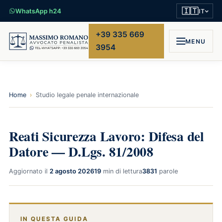
🇮🇹
WhatsApp h24
IT
+39 335 669
MENU
3954
Home
›
Studio legale penale internazionale
Reati Sicurezza Lavoro: Difesa del
Datore — D.Lgs. 81/2008
Aggiornato il
2 agosto 2026
19
min di lettura
3831
parole
IN QUESTA GUIDA