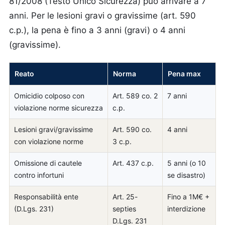
81/2008 (Testo Unico Sicurezza) può arrivare a 7
anni. Per le lesioni gravi o gravissime (art. 590
c.p.), la pena è fino a 3 anni (gravi) o 4 anni
(gravissime).
Reato
Norma
Pena max
Omicidio colposo con
Art. 589 co. 2
7 anni
violazione norme sicurezza
c.p.
Lesioni gravi/gravissime
Art. 590 co.
4 anni
con violazione norme
3 c.p.
Omissione di cautele
Art. 437 c.p.
5 anni (o 10
contro infortuni
se disastro)
Responsabilità ente
Art. 25-
Fino a 1M€ +
(D.Lgs. 231)
septies
interdizione
D.Lgs. 231