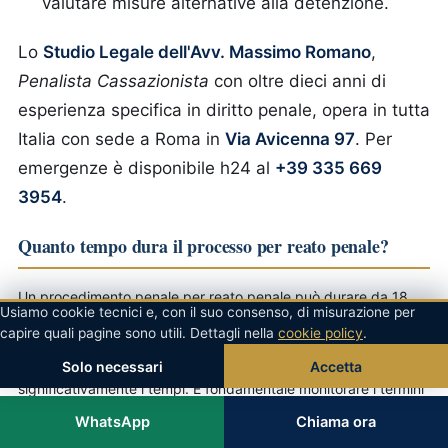
valutare misure alternative alla detenzione.
Lo
Studio Legale dell'Avv. Massimo Romano
,
Penalista Cassazionista
con oltre dieci anni di
esperienza specifica in diritto penale, opera in tutta
Italia con sede a Roma in
Via Avicenna 97
. Per
emergenze è disponibile h24 al
+39 335 669
3954
.
Quanto tempo dura il processo per reato penale?
Un procedimento penale per reato penale può durare da 18
Usiamo cookie tecnici e, con il suo consenso, di misurazione per
mesi a 5 anni complessivi: 6-24 mesi per le indagini preliminari,
capire quali pagine sono utili. Dettagli nella
cookie policy
.
6-24 mesi per il primo grado, 12-24 mesi per l'appello e 12-18
mesi per il giudizio di Cassazione. I riti alternativi accorciano
Solo necessari
Accetta
significativamente i tempi. È fondamentale monitorare i termini
di prescrizione (art. 157 c.p.) e di custodia cautelare (art. 303
WhatsApp
Chiama ora
c.p.p.).