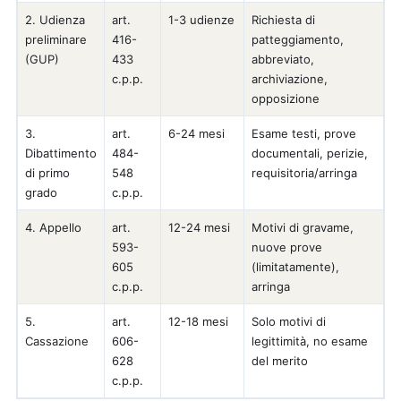
2. Udienza
art.
1-3 udienze
Richiesta di
preliminare
416-
patteggiamento,
(GUP)
433
abbreviato,
c.p.p.
archiviazione,
opposizione
3.
art.
6-24 mesi
Esame testi, prove
Dibattimento
484-
documentali, perizie,
di primo
548
requisitoria/arringa
grado
c.p.p.
4. Appello
art.
12-24 mesi
Motivi di gravame,
593-
nuove prove
605
(limitatamente),
c.p.p.
arringa
5.
art.
12-18 mesi
Solo motivi di
Cassazione
606-
legittimità, no esame
628
del merito
c.p.p.