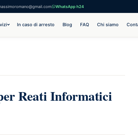
massimoromano@gmail.com
WhatsApp h24
vizi
In caso di arresto
Blog
FAQ
Chi siamo
Conta
per Reati Informatici