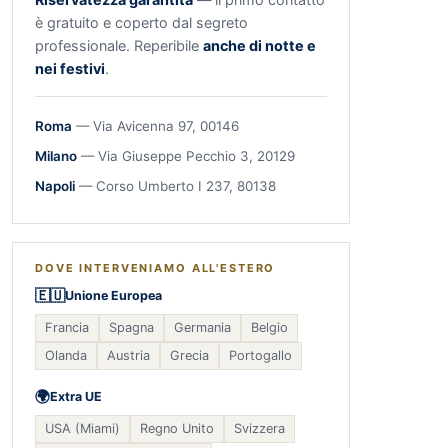
è gratuito e coperto dal segreto
professionale. Reperibile
anche di notte e
nei festivi
.
Roma
— Via Avicenna 97, 00146
Milano
— Via Giuseppe Pecchio 3, 20129
Napoli
— Corso Umberto I 237, 80138
DOVE INTERVENIAMO ALL'ESTERO
🇪🇺
Unione Europea
Francia
Spagna
Germania
Belgio
Olanda
Austria
Grecia
Portogallo
🌍
Extra UE
USA (Miami)
Regno Unito
Svizzera