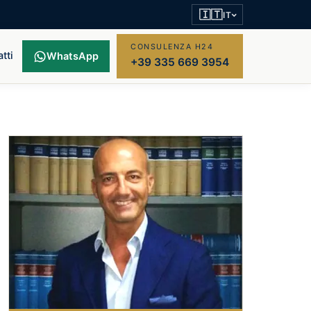
🇮🇹
IT
CONSULENZA H24
tti
WhatsApp
+39 335 669 3954