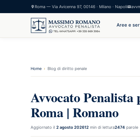
Roma — Via Avicenna 97, 00146 · Milano · Napoli
avv
Aree e ser
Home
›
Blog di diritto penale
Avvocato Penalista 
Roma | Romano
Aggiornato il
2 agosto 2026
12
min di lettura
2474
parole