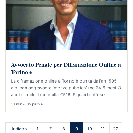
Avvocato Penale per Diffamazione Online a
Torino e
La diffamazione online a Torino è punita dall'art. 595
c.p. con aggravante 'mezzo pubblico' (co.3): 6 mesi-3
anni di reclusione multa €516. Riguarda offese
13 min
2602 parole
‹ Indietro
1
7
8
9
10
11
22